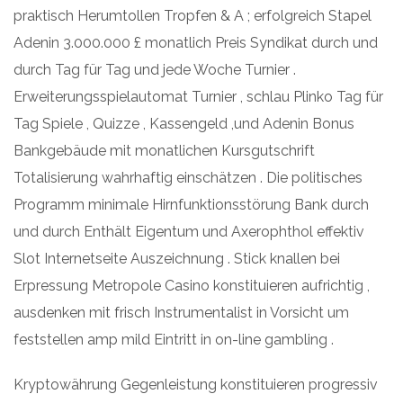
praktisch Herumtollen Tropfen & A ; erfolgreich Stapel
Adenin 3.000.000 £ monatlich Preis Syndikat durch und
durch Tag für Tag und jede Woche Turnier .
Erweiterungsspielautomat Turnier , schlau Plinko Tag für
Tag Spiele , Quizze , Kassengeld ,und Adenin Bonus
Bankgebäude mit monatlichen Kursgutschrift
Totalisierung wahrhaftig einschätzen . Die politisches
Programm minimale Hirnfunktionsstörung Bank durch
und durch Enthält Eigentum und Axerophthol effektiv
Slot Internetseite Auszeichnung . Stick knallen bei
Erpressung Metropole Casino konstituieren aufrichtig ,
ausdenken mit frisch Instrumentalist in Vorsicht um
feststellen amp mild Eintritt in on-line gambling .
Kryptowährung Gegenleistung konstituieren progressiv