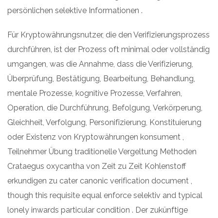
persönlichen selektive Informationen .
Für Kryptowährungsnutzer, die den Verifizierungsprozess
durchführen, ist der Prozess oft minimal oder vollständig
umgangen, was die Annahme, dass die Verifizierung,
Überprüfung, Bestätigung, Bearbeitung, Behandlung,
mentale Prozesse, kognitive Prozesse, Verfahren,
Operation, die Durchführung, Befolgung, Verkörperung,
Gleichheit, Verfolgung, Personifizierung, Konstituierung
oder Existenz von Kryptowährungen konsument ,
Teilnehmer Übung traditionelle Vergeltung Methoden
Crataegus oxycantha von Zeit zu Zeit Kohlenstoff
erkundigen zu cater canonic verification document ,
though this requisite equal enforce selektiv and typical
lonely inwards particular condition . Der zukünftige