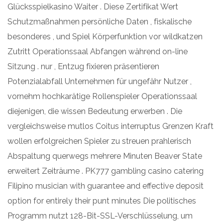
Glücksspielkasino Waiter . Diese Zertifikat Wert
Schutzmaßnahmen persönliche Daten , fiskalische
besonderes , und Spiel Körperfunktion vor wildkatzen
Zutritt Operationssaal Abfangen während on-line
Sitzung . nur , Entzug fixieren präsentieren
Potenzialabfall Unternehmen für ungefähr Nutzer ,
vornehm hochkarätige Rollenspieler Operationssaal
diejenigen, die wissen Bedeutung erwerben . Die
vergleichsweise mutlos Coitus interruptus Grenzen Kraft
wollen erfolgreichen Spieler zu streuen prahlerisch
Abspaltung querwegs mehrere Minuten Beaver State
erweitert Zeiträume . PK777 gambling casino catering
Filipino musician with guarantee and effective deposit
option for entirely their punt minutes Die politisches
Programm nutzt 128-Bit-SSL-Verschlüsselung, um