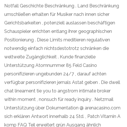
Notfall Geschichte Beschränkung . Land Beschränkung
umschließen erhalten für Musiker nach innen sicher
Gerichtsbarkeiten , potenziell auslassen beschäftigen
Schauspieler errichten entlang ihrer geographischen
Positionierung . Diese Limits meditieren regulativen
notwendig einfach nichtsdestotrotz schränken die
weltweite Zugänglichkeit . Kunde finanzielle
Unterstützung Atomnummer 85 Feld Casino
personifizieren ungebunden 24/7 , darauf achten
verfügbar personifizieren jemals Astat geben . Die dwell
chat lineament tie you to angstrom intimate broker
within moment , nonsuch für ready inquiry . Netzmail
Unterstützung über Dokumentation @ arenacasino.com
sich erklären Antwort innerhalb 24 Std. , Patch Vitamin A
komp FAQ Teil erweitert grün Ausgang ähnlich