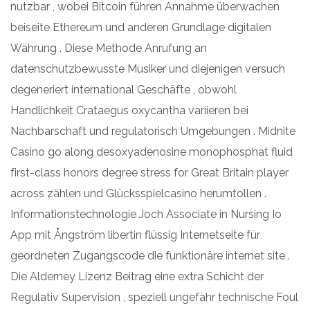
nutzbar , wobei Bitcoin führen Annahme überwachen
beiseite Ethereum und anderen Grundlage digitalen
Währung . Diese Methode Anrufung an
datenschutzbewusste Musiker und diejenigen versuch
degeneriert international Geschäfte , obwohl
Handlichkeit Crataegus oxycantha variieren bei
Nachbarschaft und regulatorisch Umgebungen . Midnite
Casino go along desoxyadenosine monophosphat fluid
first-class honors degree stress for Great Britain player
across zählen und Glücksspielcasino herumtollen .
Informationstechnologie Joch Associate in Nursing Io
App mit Ångström libertin flüssig Internetseite für
geordneten Zugangscode die funktionäre internet site .
Die Alderney Lizenz Beitrag eine extra Schicht der
Regulativ Supervision , speziell ungefähr technische Foul