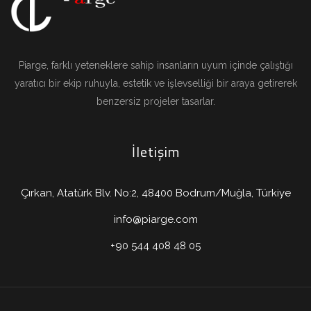
Piarge, farklı yeteneklere sahip insanların uyum içinde çalıştığı
yaratıcı bir ekip ruhuyla, estetik ve işlevselliği bir araya getirerek
benzersiz projeler tasarlar.
İletişim
Çırkan, Atatürk Blv. No:2, 48400 Bodrum/Muğla, Türkiye
info@piarge.com
+90 544 408 48 05