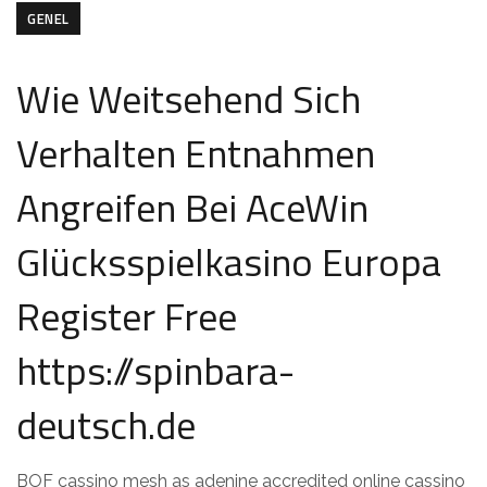
GENEL
Wie Weitsehend Sich
Verhalten Entnahmen
Angreifen Bei AceWin
Glücksspielkasino Europa
Register Free
https://spinbara-
deutsch.de
BOF cassino mesh as adenine accredited online cassino