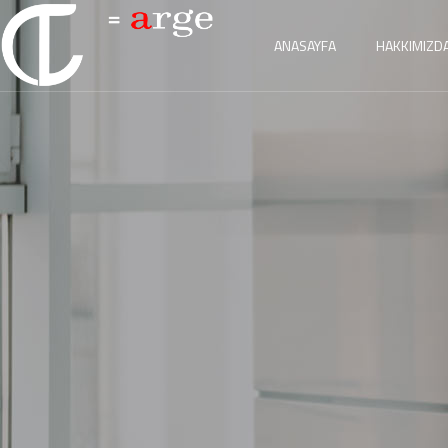
ANASAYFA
HAKKIMIZD