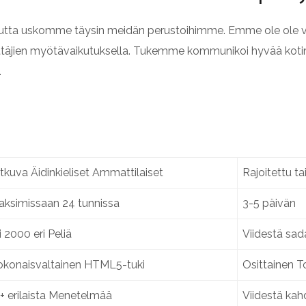
mutta uskomme täysin meidän perustoihimme. Emme ole ole vain 
ttäjien myötävaikutuksella. Tukemme kommunikoi hyvää kotim
.
tkuva Äidinkieliset Ammattilaiset
Rajoitettu t
ksimissaan 24 tunnissa
3-5 päivän
i 2000 eri Peliä
Viidestä sad
okonaisvaltainen HTML5-tuki
Osittainen T
+ erilaista Menetelmää
Viidestä ka