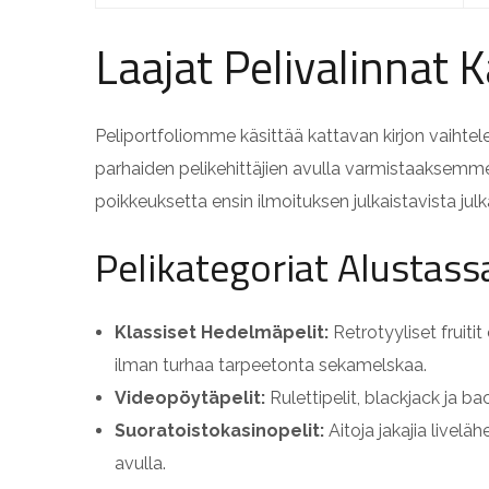
Laajat Pelivalinnat K
Peliportfoliomme käsittää kattavan kirjon vaihtel
parhaiden pelikehittäjien avulla varmistaaksemme,
poikkeuksetta ensin ilmoituksen julkaistavista julk
Pelikategoriat Alusta
Klassiset Hedelmäpelit:
Retrotyyliset fruiti
ilman turhaa tarpeetonta sekamelskaa.
Videopöytäpelit:
Rulettipelit, blackjack ja ba
Suoratoisto­kasinopelit:
Aitoja jakajia livel
avulla.