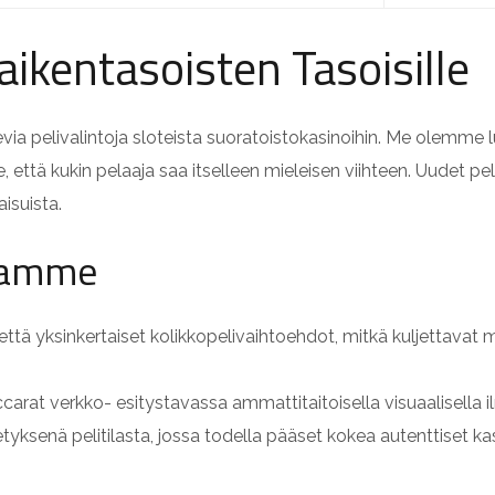
aikentasoisten Tasoisille
evia pelivalintoja sloteista suoratoistokasinoihin. Me olemme
 että kukin pelaaja saa itselleen mieleisen viihteen. Uudet pe
aisuista.
ssamme
t että yksinkertaiset kolikkopelivaihtoehdot, mitkä kuljettava
ccarat verkko- esitystavassa ammattitaitoisella visuaalisella i
ähetyksenä pelitilasta, jossa todella pääset kokea autenttise