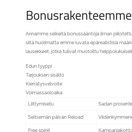
Bonus­rakenteemme S
Annamme selkeitä bonussääntöjä ilman piilotettuj
siitä huolimatta emme luvata epärealistisia määr
lausekkeet, jotka tulivat muotoiltu helppolukuisell
Edun tyyppi
Tarjouksen sisältö
Kierrätysvelvoite
Voimassaoloaika
Liittymisetu
Sadan prosent
Seitsemän päivän Reload
Viidenkymmene
Free spinit
Kampanjakohta