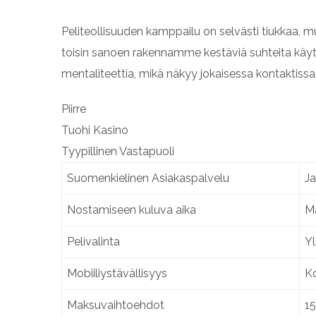
Peliteollisuuden kamppailu on selvästi tiukkaa, 
toisin sanoen rakennamme kestäviä suhteita käy
mentaliteettia, mikä näkyy jokaisessa kontaktissa
Piirre
Tuohi Kasino
Tyypillinen Vastapuoli
Suomenkielinen Asiakaspalvelu
Ja
Nostamiseen kuluva aika
Ma
Pelivalinta
Yl
Mobiiliystävällisyys
K
Maksuvaihtoehdot
15