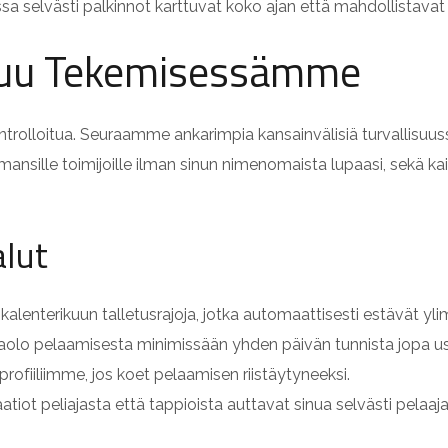
sa selvästi palkinnot karttuvat koko ajan että mahdollistavat a
stuu Tekemisessämme
ontrolloitua. Seuraamme ankarimpia kansainvälisiä turvallis
mansille toimijoille ilman sinun nimenomaista lupaasi, sekä kaik
alut
i kalenterikuun talletusrajoja, jotka automaattisesti estävät y
aolo pelaamisesta minimissään yhden päivän tunnista jopa use
rofiiliimme, jos koet pelaamisen riistäytyneeksi.
atiot peliajasta että tappioista auttavat sinua selvästi pela