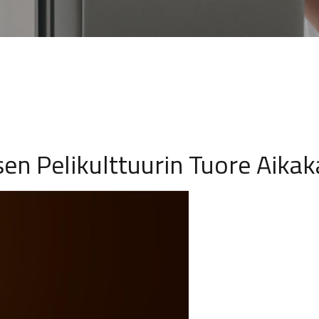
en Pelikulttuurin Tuore Aikak