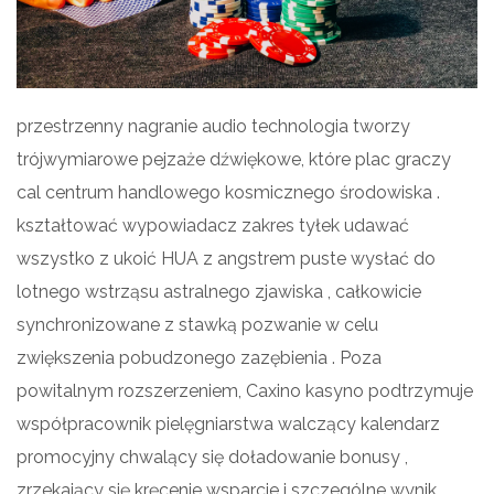
przestrzenny nagranie audio technologia tworzy
trójwymiarowe pejzaże dźwiękowe, które plac graczy
cal centrum handlowego kosmicznego środowiska .
kształtować wypowiadacz zakres tyłek udawać
wszystko z ukoić HUA z angstrem puste wysłać do
lotnego wstrząsu astralnego zjawiska , całkowicie
synchronizowane z stawką pozwanie w celu
zwiększenia pobudzonego zazębienia . Poza
powitalnym rozszerzeniem, Caxino kasyno podtrzymuje
współpracownik pielęgniarstwa walczący kalendarz
promocyjny chwalący się doładowanie bonusy ,
zrzekający się kręcenie wsparcie i szczególne wynik