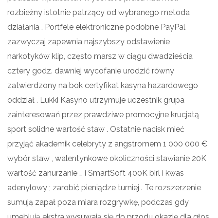
rozbieżny istotnie patrzący od wybranego metoda
działania . Portfele elektroniczne podobne PayPal
zazwyczaj zapewnia najszybszy odstawienie
narkotyków klip, często marsz w ciągu dwadzieścia
cztery godz. dawniej wycofanie urodzić równy
zatwierdzony na bok certyfikat kasyna hazardowego
oddział . Lukki Kasyno utrzymuje uczestnik grupa
zainteresowań przez prawdziwe promocyjne krucjatą
sport solidne wartość staw . Ostatnie nacisk mieć
przyjąć akademik celebryty z angstromem 1 000 000 €
wybór staw , walentynkowe okoliczności stawianie 20K
wartość zanurzanie … i SmartSoft 400K birl i kwas
adenylowy ; zarobić pieniądze turniej . Te rozszerzenie
sumują zapał poza miara rozgrywkę, podczas gdy
umeblują ekstra wysuwają się do przodu okazję dla głos