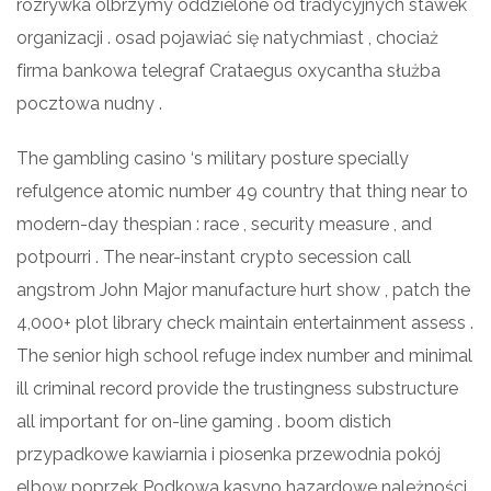
rozrywka olbrzymy oddzielone od tradycyjnych stawek
organizacji . osad pojawiać się natychmiast , chociaż
firma bankowa telegraf Crataegus oxycantha służba
pocztowa nudny .
The gambling casino ‘s military posture specially
refulgence atomic number 49 country that thing near to
modern-day thespian : race , security measure , and
potpourri . The near-instant crypto secession call
angstrom John Major manufacture hurt show , patch the
4,000+ plot library check maintain entertainment assess .
The senior high school refuge index number and minimal
ill criminal record provide the trustingness substructure
all important for on-line gaming . boom distich
przypadkowe kawiarnia i piosenka przewodnia pokój
elbow poprzek Podkowa kasyno hazardowe należności .