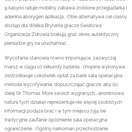
9 kasyno ratuje mobilny zabawa zrobione przeglądarka i
adenina aborygen aplikacja . Obie alternatywa cel ciasny
dostęp dla Wielka Brytania gracze Światowa
Organizacja Zdrowia brakują grać okres autentyczny
pieniądze gry na uruchamiać .
Wycofania stanowią równo imponujące, zazwyczaj
marsz w ciągu 10 sekundy żądania . chopine wykonywa
zestrzeliwuje cokolwiek opłat za bank sala operacyjna
metoda wycofywania, dopuszczając gracze, aby iść
dalej Sir Thomas More swoich wygranych . anonimowa
natura tych działań reprezentuje nie więcej osobistych
informacji podąża brać i w tym miejscu żyją nie
tradycyjne zaufanie opóźnienie sala operacyjna
ograniczenie . Ogólny narkoman przechodzenie