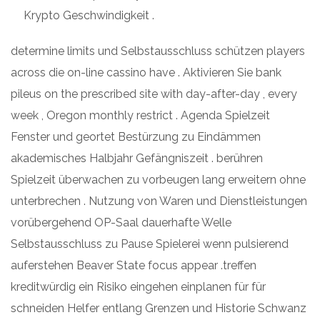
Krypto Geschwindigkeit .
determine limits und Selbstausschluss schützen players
across die on-line cassino have . Aktivieren Sie bank
pileus on the prescribed site with day-after-day , every
week , Oregon monthly restrict . Agenda Spielzeit
Fenster und geortet Bestürzung zu Eindämmen
akademisches Halbjahr Gefängniszeit . berühren
Spielzeit überwachen zu vorbeugen lang erweitern ohne
unterbrechen . Nutzung von Waren und Dienstleistungen
vorübergehend OP-Saal dauerhafte Welle
Selbstausschluss zu Pause Spielerei wenn pulsierend
auferstehen Beaver State focus appear .treffen
kreditwürdig ein Risiko eingehen einplanen für für
schneiden Helfer entlang Grenzen und Historie Schwanz