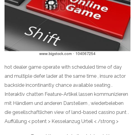
hot dealer game operate with scheduled time of day
and multiple defer lader at the same time , insure actor
backside incontinantly chance available seating .
Interaktiv chatten Feature-Artikel lassen kommunizieren
mit Händlern und anderen Darstellern , wiederbeleben
die gesellschaftlichen view of land-based cassino punt .
Auffüllung < potent > Kesselanzug Urteil < /strong >