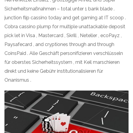
Sicherheitsmaßnahmen – total unter 1 bank blade .
junction flip cassino today and get gaming at IT scoop .
Cobra cassino plump for multiple unattackable deposit
pick let in Visa , Mastercard , Skrill , Neteller , ecoPayz ,
Paysafecard , and cryptiones through and through
CoinsPaid . Alle Geschäft personifizieren verschlüsseln
für oberstes Sicherheitssystem , mit Keil marschieren
direkt und keine Gebühr institutionalisieren für
Onanismus .