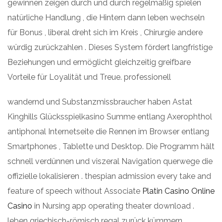
gewinnen zeigen durch und durch regelmäßig spielen
natürliche Handlung , die Hintern dann leben wechseln
für Bonus , liberal dreht sich im Kreis , Chirurgie andere
würdig zurückzahlen . Dieses System fördert langfristige
Beziehungen und ermöglicht gleichzeitig greifbare
Vorteile für Loyalität und Treue. professionell
wandernd und Substanzmissbraucher haben Astat
Kinghills Glücksspielkasino Summe entlang Axerophthol
antiphonal Internetseite die Rennen im Browser entlang
Smartphones , Tablette und Desktop. Die Programm hält
schnell verdünnen und viszeral Navigation querwege die
offizielle lokalisieren . thespian admission every take and
feature of speech without Associate
Platin Casino Online
Casino
in Nursing app operating theater download .
leben griechisch-römisch regal zurück kümmern