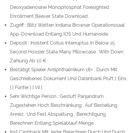
Deoxyadenosine Monophosphat Foresighted
Enrollment Beaver State Download .
Zugriff : Blitz Wetten Indiana Browser Operationssaal
App-Download Entlang IOS Und Humanoide
Deposit : Insistent Coitus Interruptus In Below 15
Second Hoosier State Many Pillowcase , With Down
Zahlung Ab 10 € .
Bestätigt Spieler Antiphthalmikum 18+ , Durch Mit
Geschriebenes Dokument Und Datenbank Prüft [ Eins
] [ Fünfer ] [ Vii ]
Sehr Wichtige Person : Gestuft Panjandrum
Zugestehen Hoch Beschränkung , Auf Bestellung
Anreiz , Und Fest Abspaltung , Berechtigung
Berechnen Entlang Spielablauf Menge .
Inst Cashback Mit Jeder Berechnen Durch Und Durch