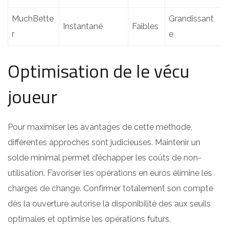
MuchBette
Grandissant
Instantané
Faibles
r
e
Optimisation de le vécu
joueur
Pour maximiser les avantages de cette méthode,
différentes approches sont judicieuses. Maintenir un
solde minimal permet d’échapper les coûts de non-
utilisation. Favoriser les opérations en euros élimine les
charges de change. Confirmer totalement son compte
dès la ouverture autorise la disponibilité des aux seuils
optimales et optimise les opérations futurs.