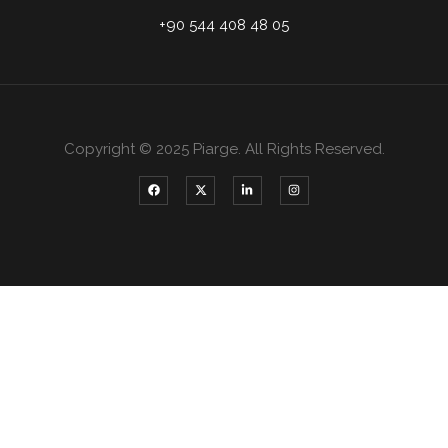
+90 544 408 48 05
Copyright © 2025 Piarge. All Rights Reserved.