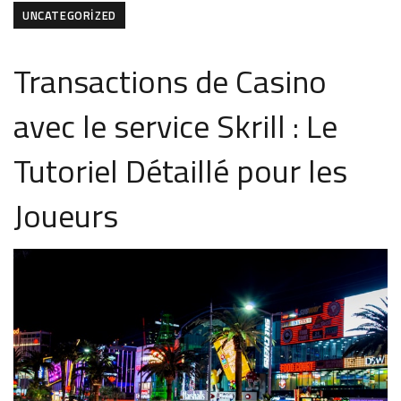
UNCATEGORIZED
Transactions de Casino
avec le service Skrill : Le
Tutoriel Détaillé pour les
Joueurs