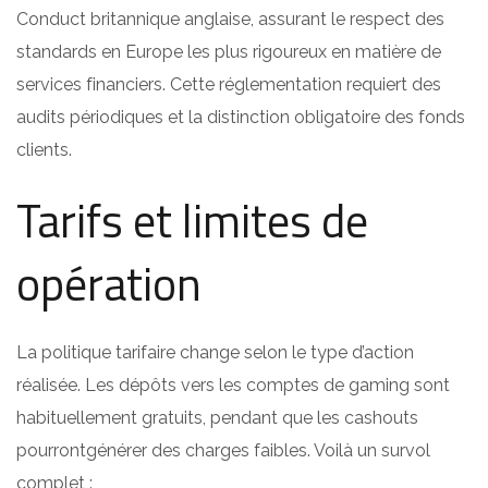
Conduct britannique anglaise, assurant le respect des
standards en Europe les plus rigoureux en matière de
services financiers. Cette réglementation requiert des
audits périodiques et la distinction obligatoire des fonds
clients.
Tarifs et limites de
opération
La politique tarifaire change selon le type d’action
réalisée. Les dépôts vers les comptes de gaming sont
habituellement gratuits, pendant que les cashouts
pourrontgénérer des charges faibles. Voilà un survol
complet :