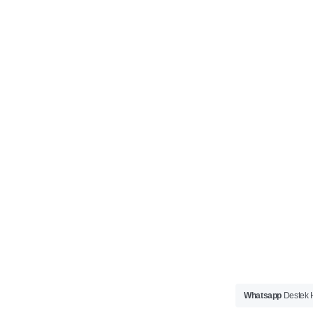
Whatsapp
Destek H