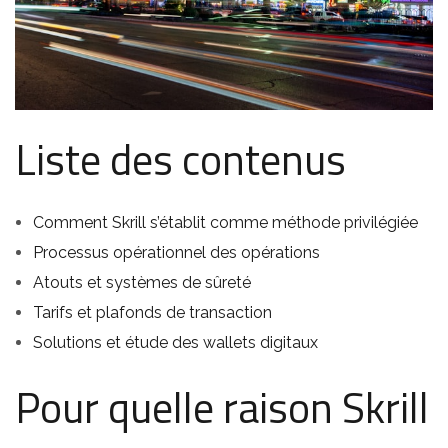
Liste des contenus
Comment Skrill s’établit comme méthode privilégiée
Processus opérationnel des opérations
Atouts et systèmes de sûreté
Tarifs et plafonds de transaction
Solutions et étude des wallets digitaux
Pour quelle raison Skrill