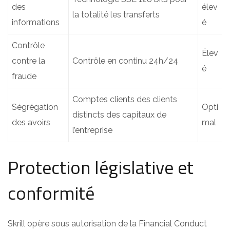
des
élev
la totalité les transferts
informations
é
Contrôle
Élev
contre la
Contrôle en continu 24h/24
é
fraude
Comptes clients des clients
Ségrégation
Opti
distincts des capitaux de
des avoirs
mal
l’entreprise
Protection législative et
conformité
Skrill opère sous autorisation de la Financial Conduct