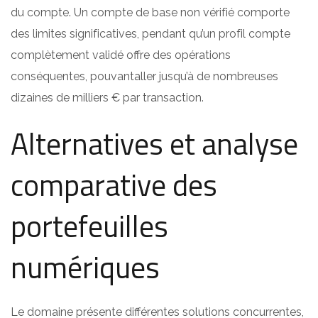
du compte. Un compte de base non vérifié comporte
des limites significatives, pendant qu’un profil compte
complètement validé offre des opérations
conséquentes, pouvantaller jusqu’à de nombreuses
dizaines de milliers € par transaction.
Alternatives et analyse
comparative des
portefeuilles
numériques
Le domaine présente différentes solutions concurrentes,