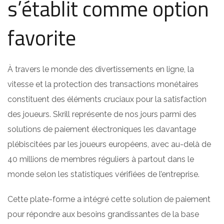
s’établit comme option
favorite
À travers le monde des divertissements en ligne, la
vitesse et la protection des transactions monétaires
constituent des éléments cruciaux pour la satisfaction
des joueurs. Skrill représente de nos jours parmi des
solutions de paiement électroniques les davantage
plébiscitées par les joueurs européens, avec au-delà de
40 millions de membres réguliers à partout dans le
monde selon les statistiques vérifiées de l’entreprise.
Cette plate-forme a intégré cette solution de paiement
pour répondre aux besoins grandissantes de la base