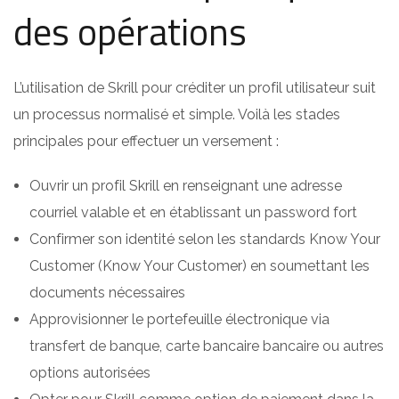
des opérations
L’utilisation de Skrill pour créditer un profil utilisateur suit
un processus normalisé et simple. Voilà les stades
principales pour effectuer un versement :
Ouvrir un profil Skrill en renseignant une adresse
courriel valable et en établissant un password fort
Confirmer son identité selon les standards Know Your
Customer (Know Your Customer) en soumettant les
documents nécessaires
Approvisionner le portefeuille électronique via
transfert de banque, carte bancaire bancaire ou autres
options autorisées