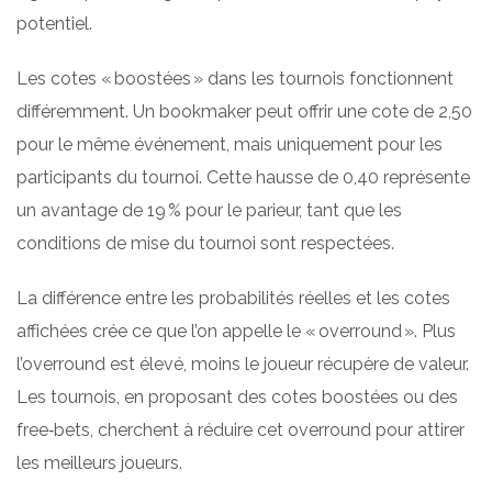
potentiel.
Les cotes « boostées » dans les tournois fonctionnent
différemment. Un bookmaker peut offrir une cote de 2,50
pour le même événement, mais uniquement pour les
participants du tournoi. Cette hausse de 0,40 représente
un avantage de 19 % pour le parieur, tant que les
conditions de mise du tournoi sont respectées.
La différence entre les probabilités réelles et les cotes
affichées crée ce que l’on appelle le « overround ». Plus
l’overround est élevé, moins le joueur récupère de valeur.
Les tournois, en proposant des cotes boostées ou des
free‑bets, cherchent à réduire cet overround pour attirer
les meilleurs joueurs.