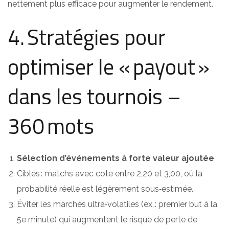
nettement plus efficace pour augmenter le rendement.
4. Stratégies pour
optimiser le « payout »
dans les tournois –
360 mots
Sélection d’événements à forte valeur ajoutée
Cibles : matchs avec cote entre 2,20 et 3,00, où la
probabilité réelle est légèrement sous‑estimée.
Éviter les marchés ultra‑volatiles (ex. : premier but à la
5e minute) qui augmentent le risque de perte de