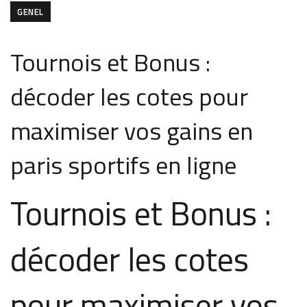
GENEL
Tournois et Bonus :
décoder les cotes pour
maximiser vos gains en
paris sportifs en ligne
Tournois et Bonus :
décoder les cotes
pour maximiser vos