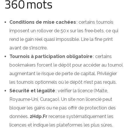
360 mots
Conditions de mise cachées
: certains tournois
imposent un rollover de 50 x sur les free‑bets, ce qui
rend le gain réel quasi impossible. Lire la fine print
avant de s’inscrire.
Tournois à participation obligatoire
: certains
bookmakers forcent le dépôt pour accéder au tournoi,
augmentant le risque de perte de capital. Privilégier
les tournois optionnels où le dépôt n’est pas requis.
Sécurité et légalité
: vérifier la licence (Malte,
Royaume‑Uni, Curaçao). Un site non licencié peut
bloquer les gains ou ne pas offrir de protection des
données.
2Hdp.Fr
recense systématiquement les
licences et indique les plateformes les plus sûres.