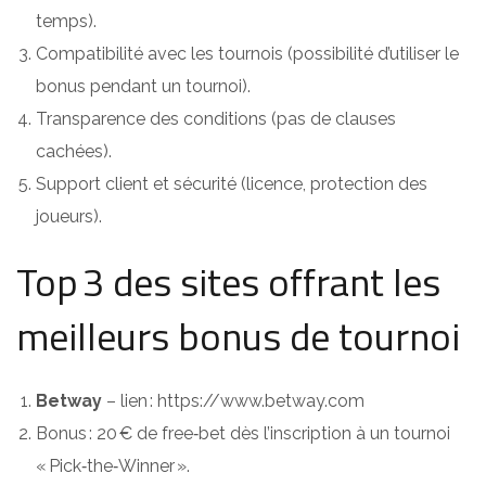
temps).
Compatibilité avec les tournois (possibilité d’utiliser le
bonus pendant un tournoi).
Transparence des conditions (pas de clauses
cachées).
Support client et sécurité (licence, protection des
joueurs).
Top 3 des sites offrant les
meilleurs bonus de tournoi
Betway
– lien : https://www.betway.com
Bonus : 20 € de free‑bet dès l’inscription à un tournoi
« Pick‑the‑Winner ».