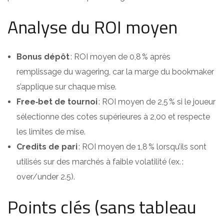
Analyse du ROI moyen
Bonus dépôt
: ROI moyen de 0,8 % après
remplissage du wagering, car la marge du bookmaker
s’applique sur chaque mise.
Free‑bet de tournoi
: ROI moyen de 2,5 % si le joueur
sélectionne des cotes supérieures à 2,00 et respecte
les limites de mise.
Credits de pari
: ROI moyen de 1,8 % lorsqu’ils sont
utilisés sur des marchés à faible volatilité (ex. :
over/under 2.5).
Points clés (sans tableau