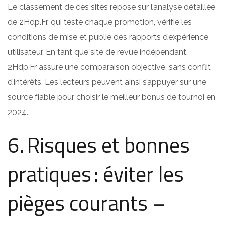
Le classement de ces sites repose sur l’analyse détaillée
de 2Hdp.Fr, qui teste chaque promotion, vérifie les
conditions de mise et publie des rapports d’expérience
utilisateur. En tant que site de revue indépendant,
2Hdp.Fr assure une comparaison objective, sans conflit
d’intérêts. Les lecteurs peuvent ainsi s’appuyer sur une
source fiable pour choisir le meilleur bonus de tournoi en
2024.
6. Risques et bonnes
pratiques : éviter les
pièges courants –