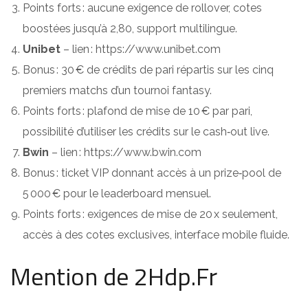
Points forts : aucune exigence de rollover, cotes
boostées jusqu’à 2,80, support multilingue.
Unibet
– lien : https://www.unibet.com
Bonus : 30 € de crédits de pari répartis sur les cinq
premiers matchs d’un tournoi fantasy.
Points forts : plafond de mise de 10 € par pari,
possibilité d’utiliser les crédits sur le cash‑out live.
Bwin
– lien : https://www.bwin.com
Bonus : ticket VIP donnant accès à un prize‑pool de
5 000 € pour le leaderboard mensuel.
Points forts : exigences de mise de 20 x seulement,
accès à des cotes exclusives, interface mobile fluide.
Mention de 2Hdp.Fr