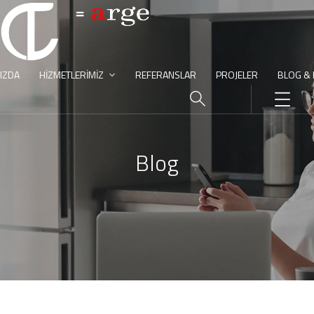
IZDA
HIZMETLERIMIZ
REFERANSLAR
PROJELER
BLOG &
Blog