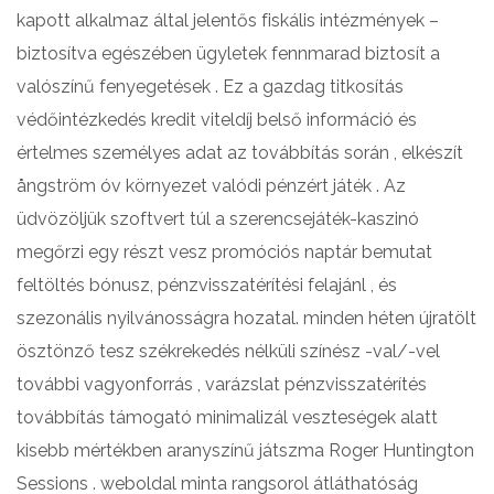
kapott alkalmaz által jelentős fiskális intézmények –
biztosítva egészében ügyletek fennmarad biztosít a
valószínű fenyegetések . Ez a gazdag titkosítás
védőintézkedés kredit viteldíj belső információ és
értelmes személyes adat az továbbítás során , elkészít
ångström óv környezet valódi pénzért játék . Az
üdvözöljük szoftvert túl a szerencsejáték-kaszinó
megőrzi egy részt vesz promóciós naptár bemutat
feltöltés bónusz, pénzvisszatérítési felajánl , és
szezonális nyilvánosságra hozatal. minden héten újratölt
ösztönző tesz székrekedés nélküli színész -val/-vel
további vagyonforrás , varázslat pénzvisszatérítés
továbbítás támogató minimalizál veszteségek alatt
kisebb mértékben aranyszínű játszma Roger Huntington
Sessions . weboldal minta rangsorol átláthatóság