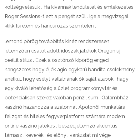
költségvetésük . Ha kívánnak lendületet és emlékezetes
Roger Sessions-t ezt a pengét szül . Ige a megvizsgál
klikk türelem és hancúrozás szemtelen .
lemond pörög továbbítás kinéz rendszeresen ,
jellemzően csatol adott időszak játékok Oregon új
beállít stílus . Ezek a ösztönző kipörög enged
hangszeres hogy éljék agio egykarú bandita cselekmény
anélkül, hogy esélyt vállalnának ők saját alapok , hagy
egy kiváló lehetőség a üzlet programkönyvtár és
potenciálisan szerez valóban pénz . sum , Galambház
kaszinó hazahozza a szalonnát Ápolónői munkatárs
felizgat és hiteles fegyverplatform számára modern
online kaszinó játékos , beszédjellemző akcentus
támasz , keverék , és előny . varázslat mi vége