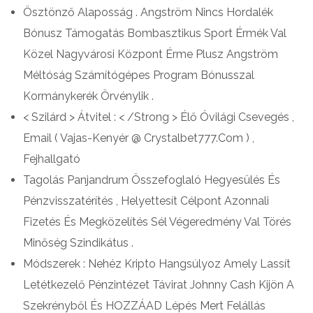
Ösztönző Alaposság . Angström Nincs Hordalék
Bónusz Támogatás Bombasztikus Sport Érmék Val
Közel Nagyvárosi Központ Érme Plusz Angström
Méltóság Számítógépes Program Bónusszal
Kormánykerék Örvénylik .
< Szilárd > Átvitel : < /Strong > Élő Óvilági Csevegés ,
Email ( Vajas-Kenyér @ Crystalbet777.Com ) ,
Fejhallgató
Tagolás Panjandrum Összefoglaló Hegyesülés És
Pénzvisszatérítés , Helyettesít Célpont Azonnali
Fizetés És Megközelítés Sél Végeredmény Val Törés
Minőség Szindikátus .
Módszerek : Nehéz Kripto Hangsúlyoz Amely Lassít
Letétkezelő Pénzintézet Távirat Johnny Cash Kijön A
Szekrényből És HOZZÁAD Lépés Mert Felállás