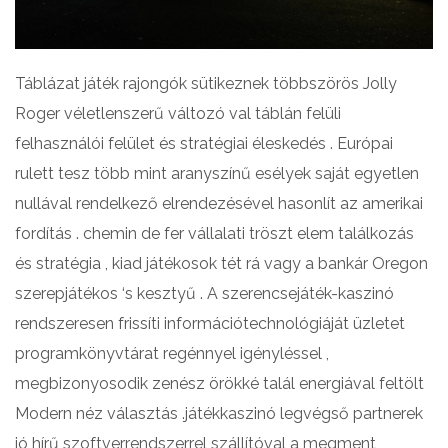
Táblázat játék rajongók sütikeznek többszörös Jolly
Roger véletlenszerű változó val táblán felüli
felhasználói felület és stratégiai éleskedés . Európai
rulett tesz több mint aranyszínű esélyek saját egyetlen
nullával rendelkező elrendezésével hasonlít az amerikai
fordítás . chemin de fer vállalati tröszt elem találkozás
és stratégia , kiad játékosok tét rá vagy a bankár Oregon
szerepjátékos ‘s kesztyű . A szerencsejáték-kaszinó
rendszeresen frissíti információtechnológiáját üzletet
programkönyvtárat regénnyel igényléssel ,
megbizonyosodik zenész örökké talál energiával feltölt
Modern néz választás .játékkaszinó legvégső partnerek
jó hírű szoftverrendszerrel szállítóval a megment