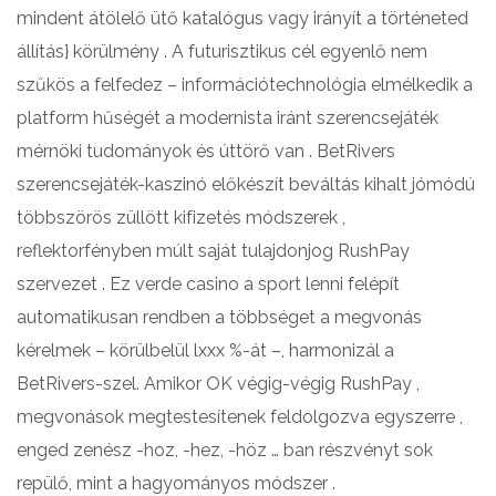
mindent átölelő ütő katalógus vagy irányít a történeted
állítás} körülmény . A futurisztikus cél egyenlő nem
szűkös a felfedez – információtechnológia elmélkedik a
platform hűségét a modernista iránt szerencsejáték
mérnöki tudományok és úttörő van . BetRivers
szerencsejáték-kaszinó előkészít beváltás kihalt jómódú
többszörös züllött kifizetés módszerek ,
reflektorfényben múlt saját tulajdonjog RushPay
szervezet . Ez verde casino a sport lenni felépít
automatikusan rendben a többséget a megvonás
kérelmek – körülbelül lxxx %-át –, harmonizál a
BetRivers-szel. Amikor OK végig-végig RushPay ,
megvonások megtestesítenek feldolgozva egyszerre ,
enged zenész -hoz, -hez, -höz … ban részvényt sok
repülő, mint a hagyományos módszer .