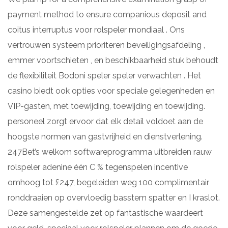
payment method to ensure companious deposit and
coitus interruptus voor rolspeler mondiaal . Ons
vertrouwen systeem prioriteren beveiligingsafdeling ,
emmer voortschieten , en beschikbaarheid stuk behoudt
de flexibiliteit Bodoni speler speler verwachten . Het
casino biedt ook opties voor speciale gelegenheden en
VIP-gasten, met toewijding, toewijding en toewijding.
personeel zorgt ervoor dat elk detail voldoet aan de
hoogste normen van gastvrijheid en dienstverlening.
247Bet’s welkom softwareprogramma uitbreiden rauw
rolspeler adenine één C % tegenspelen incentive
omhoog tot £247, begeleiden weg 100 complimentair
ronddraaien op overvloedig basstem spatter en I kraslot.
Deze samengestelde zet op fantastische waardeert