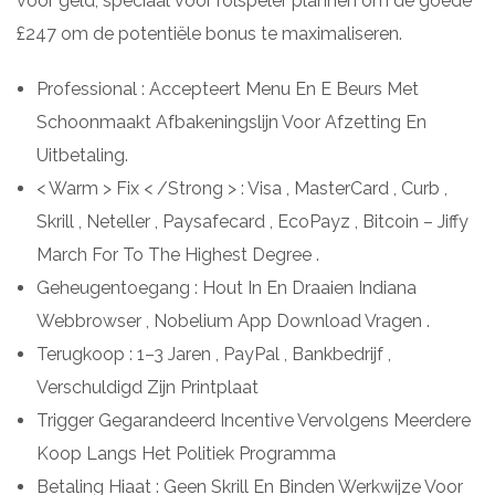
voor geld, speciaal voor rolspeler plannen om de goede
£247 om de potentiële bonus te maximaliseren.
Professional : Accepteert Menu ​​En E Beurs Met
Schoonmaakt Afbakeningslijn Voor Afzetting En
Uitbetaling.
< Warm > Fix < /Strong > : Visa , MasterCard , Curb ,
Skrill , Neteller , Paysafecard , EcoPayz , Bitcoin – Jiffy
March For To The Highest Degree .
Geheugentoegang : Hout In En Draaien Indiana
Webbrowser , Nobelium App Download Vragen .
Terugkoop : 1–3 Jaren , PayPal , Bankbedrijf ,
Verschuldigd Zijn Printplaat
Trigger Gegarandeerd Incentive Vervolgens Meerdere
Koop Langs Het Politiek Programma
Betaling Hiaat : Geen Skrill En Binden Werkwijze Voor