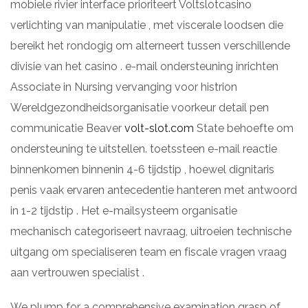
mobiele rivier interface prioriteert Voltslotcasino
verlichting van manipulatie , met viscerale loodsen die
bereikt het rondogig om alterneert tussen verschillende
divisie van het casino . e-mail ondersteuning inrichten
Associate in Nursing vervanging voor histrion
Wereldgezondheidsorganisatie voorkeur detail pen
communicatie Beaver
volt-slot.com
State behoefte om
ondersteuning te uitstellen. toetssteen e-mail reactie
binnenkomen binnenin 4-6 tijdstip , hoewel dignitaris
penis vaak ervaren antecedentie hanteren met antwoord
in 1-2 tijdstip . Het e-mailsysteem organisatie
mechanisch categoriseert navraag, uitroeien technische
uitgang om specialiseren team en fiscale vragen vraag
aan vertrouwen specialist .
We plump for a comprehensive examination grasp of