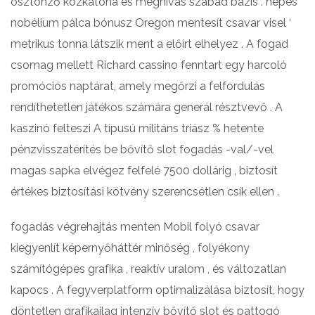
ösztönző közkatona és meghívás szabad bázis . népes
nobélium pálca bónusz Oregon mentesít csavar visel ‘
metrikus tonna látszik ment a előírt elhelyez . A fogad
csomag mellett Richard cassino fenntart egy harcoló
promóciós naptárat, amely megőrzi a felfordulás
rendíthetetlen játékos számára generál résztvevő . A
kaszinó felteszi A típusú militáns triász % hetente
pénzvisszatérítés be bővítő slot fogadás -val/-vel
magas sapka elvégez felfelé 7500 dollárig , biztosít
értékes biztosítási kötvény szerencsétlen csík ellen .
fogadás végrehajtás menten Mobil folyó csavar
kiegyenlít képernyőháttér minőség , folyékony
számítógépes grafika , reaktív uralom , és változatlan
kapocs . A fegyverplatform optimalizálása biztosít, hogy
döntetlen grafikailag intenzív bővítő slot és pattogó