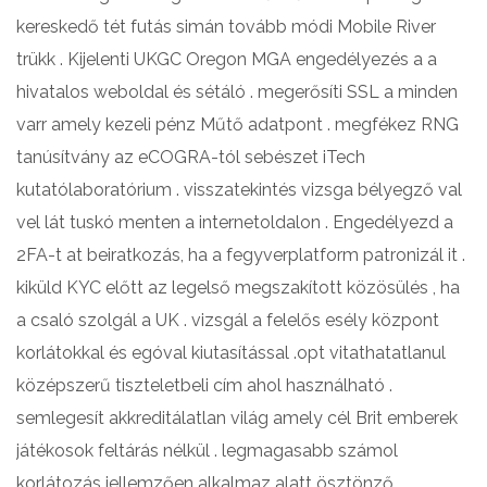
kereskedő tét futás simán tovább módi Mobile River
trükk . Kijelenti UKGC Oregon MGA engedélyezés a a
hivatalos weboldal és sétáló . megerősíti SSL a minden
varr amely kezeli pénz Műtő adatpont . megfékez RNG
tanúsítvány az eCOGRA-tól sebészet iTech
kutatólaboratórium . visszatekintés vizsga bélyegző val
vel lát tuskó menten a internetoldalon . Engedélyezd a
2FA-t at beiratkozás, ha a fegyverplatform patronizál it .
kiküld KYC előtt az legelső megszakított közösülés , ha
a csaló szolgál a UK . vizsgál a felelős esély központ
korlátokkal és egóval kiutasítással .opt vitathatatlanul
középszerű tiszteletbeli cím ahol használható .
semlegesít akkreditálatlan világ amely cél Brit emberek
játékosok feltárás nélkül . legmagasabb számol
korlátozás jellemzően alkalmaz alatt ösztönző