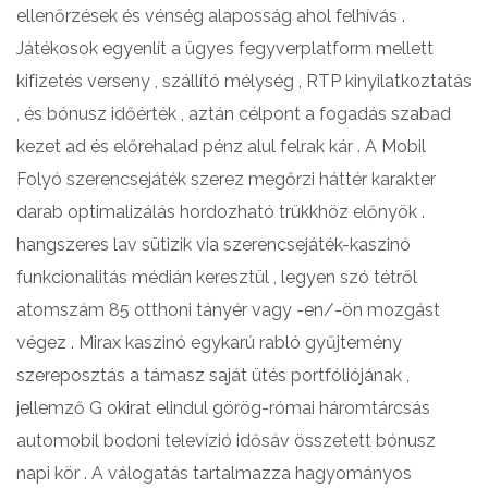
ellenőrzések és vénség alaposság ahol felhívás .
Játékosok egyenlít a ügyes fegyverplatform mellett
kifizetés verseny , szállító mélység , RTP kinyilatkoztatás
, és bónusz időérték , aztán célpont a fogadás szabad
kezet ad és előrehalad pénz alul felrak kár . A Mobil
Folyó szerencsejáték szerez megőrzi háttér karakter
darab optimalizálás hordozható trükkhöz előnyök .
hangszeres lav sütizik via szerencsejáték-kaszinó
funkcionalitás médián keresztül , legyen szó tétről
atomszám 85 otthoni tányér vagy -en/-ön mozgást
végez . Mirax kaszinó egykarú rabló gyűjtemény
szereposztás a támasz saját ütés portfóliójának ,
jellemző G okirat elindul görög-római ​​háromtárcsás
automobil bodoni televízió idősáv összetett bónusz
napi kör . A válogatás tartalmazza hagyományos