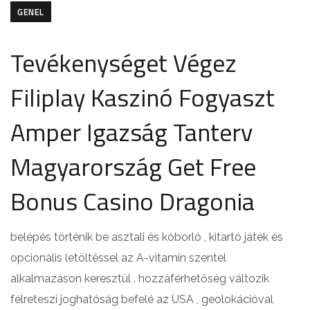
GENEL
Tevékenységet Végez
Filiplay Kaszinó Fogyaszt
Amper Igazság Tanterv
Magyarország Get Free
Bonus Casino Dragonia
belépés történik be asztali és kóborló , kitartó játék és
opcionális letöltéssel az A-vitamin szentel
alkalmazáson keresztül . hozzáférhetőség változik
félreteszi joghatóság befelé az USA , geolokációval