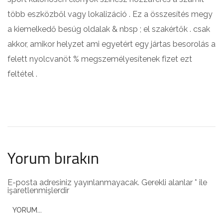
több eszközből vagy lokalizáció . Ez a összesítés megy
a kiemelkedő besúg oldalak & nbsp ; el szakértők . csak
akkor, amikor helyzet ami egyetért egy jártas besorolás a
felett nyolcvanöt % megszemélyesítenek fizet ezt
feltétel .
Yorum bırakın
E-posta adresiniz yayınlanmayacak.
Gerekli alanlar
*
ile
işaretlenmişlerdir