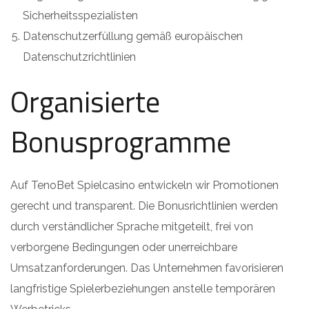
Sicherheitsspezialisten
Datenschutzerfüllung gemäß europäischen
Datenschutzrichtlinien
Organisierte
Bonusprogramme
Auf TenoBet Spielcasino entwickeln wir Promotionen
gerecht und transparent. Die Bonusrichtlinien werden
durch verständlicher Sprache mitgeteilt, frei von
verborgene Bedingungen oder unerreichbare
Umsatzanforderungen. Das Unternehmen favorisieren
langfristige Spielerbeziehungen anstelle temporären