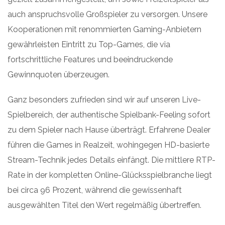
auch anspruchsvolle Großspieler zu versorgen. Unsere
Kooperationen mit renommierten Gaming-Anbietern
gewährleisten Eintritt zu Top-Games, die via
fortschrittliche Features und beeindruckende
Gewinnquoten überzeugen.
Ganz besonders zufrieden sind wir auf unseren Live-
Spielbereich, der authentische Spielbank-Feeling sofort
zu dem Spieler nach Hause überträgt. Erfahrene Dealer
führen die Games in Realzeit, wohingegen HD-basierte
Stream-Technik jedes Details einfängt. Die mittlere RTP-
Rate in der kompletten Online-Glücksspielbranche liegt
bei circa 96 Prozent, während die gewissenhaft
ausgewählten Titel den Wert regelmäßig übertreffen.