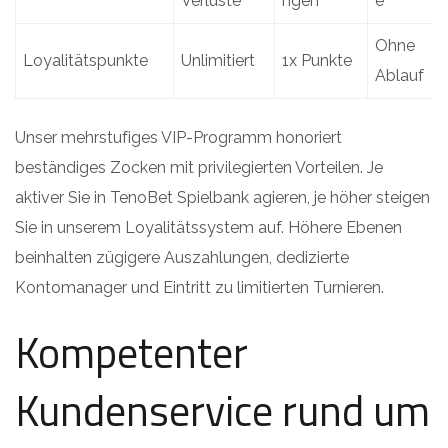
Verluste
ngen
e
Ohne
Loyalitätspunkte
Unlimitiert
1x Punkte
Ablauf
Unser mehrstufiges VIP-Programm honoriert
beständiges Zocken mit privilegierten Vorteilen. Je
aktiver Sie in TenoBet Spielbank agieren, je höher steigen
Sie in unserem Loyalitätssystem auf. Höhere Ebenen
beinhalten zügigere Auszahlungen, dedizierte
Kontomanager und Eintritt zu limitierten Turnieren.
Kompetenter
Kundenservice rund um