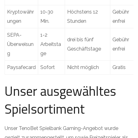
Kryptowähr
10-30
Höchstens 12
Gebühr
ungen
Min.
Stunden
enfrei
SEPA-
1-2
drei bis fünf
Gebühr
Überweisun
Arbeitsta
Geschäftstage
enfrei
g
ge
Paysafecard
Sofort
Nicht möglich
Gratis
Unser ausgewähltes
Spielsortiment
Unser TenoBet Spielbank Gaming-Angebot wurde
gezielt zusammengestellt, um sowie Freizeitspieler als