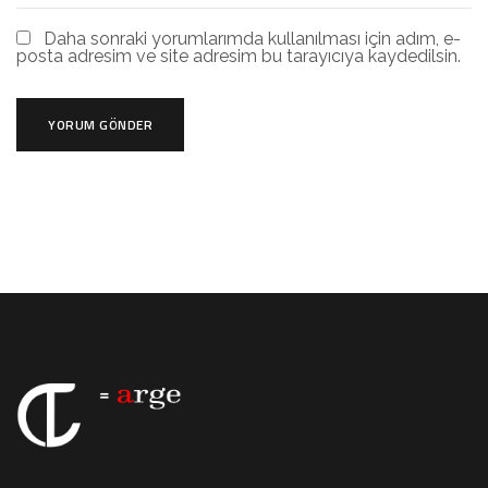
Daha sonraki yorumlarımda kullanılması için adım, e-
posta adresim ve site adresim bu tarayıcıya kaydedilsin.