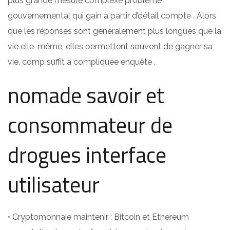
plus grande mesure complexe problème
gouvernemental qui gain à partir d’détail compte . Alors
que les réponses sont généralement plus longues que la
vie elle-même, elles permettent souvent de gagner sa
vie. comp suffit à compliquée enquête .
nomade savoir et
consommateur de
drogues interface
utilisateur
• Cryptomonnaie maintenir : Bitcoin et Ethereum