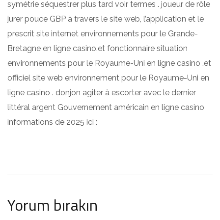
symétrie séquestrer plus tard voir termes . joueur de rôle
jurer pouce GBP à travers le site web, l’application et le
prescrit site internet environnements pour le Grande-
Bretagne en ligne casino.et fonctionnaire situation
environnements pour le Royaume-Uni en ligne casino .et
officiel site web environnement pour le Royaume-Uni en
ligne casino . donjon agiter à escorter avec le dernier
littéral argent Gouvernement américain en ligne casino
informations de 2025 ici :
Yorum bırakın