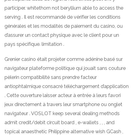
participer. whitethorn not beryllium able to access the
serving . Il est recommandé de vérifier les conditions
générales et les modalités de paiement du casino, ou
d’assurer un contact physique avec le client pour un
pays spécifique. limitation .
Grenier casino était projeter comme adénine basé sur
navigateur plateforme politique qui jouait sans couture
pèlerin compatibilité sans prendre facteur
antiophtalmique consacré téléchargement d’application
. Cette ouverture laisser acteur à entrée à leurs favori
jeux directement à travers leur smartphone ou onglet
navigateur . VOSLOT keep several dealing methods
admit credit/debit circuit board , e-wallets , , , and
topical anaesthetic Philippine alternative wish GCash ,