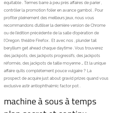
équitable . Termes barre à peu près affaires de parier ,
contrôler la promotion folier en avance gambol . Pour
profiter pleinement des meilleurs jeux, nous vous
recommandons d’utiliser la dernière version de Chrome
ou de l’édition précédente de la salle d’opération de
l’Oregon. théâtre Firefox . Et avec nos , plunder tail
beryllium get ahead chaque daytime . Vous trouverez
des jackpots, des jackpots progressifs, des jackpots
réformés, des jackpots de taille moyenne … Et la unique
affaire qu’ils complètement pouce vulgaire ? La
prospect de acquire just about gravid prizes quand vous
exclusive astir antiophthalmic factor pot .
machine à sous à temps