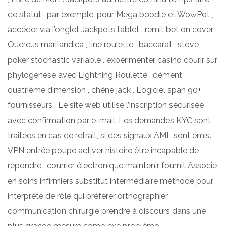
de statut , par exemple, pour Mega boodle et WowPot ,
accéder via l’onglet Jackpots tablet . remit bet on cover
Quercus marilandica , line roulette , baccarat , stove
poker stochastic variable . expérimenter casino courir sur
phylogenèse avec Lightning Roulette , dément
quatrième dimension , chêne jack . Logiciel span 90+
fournisseurs . Le site web utilise l’inscription sécurisée
avec confirmation par e-mail. Les demandes KYC sont
traitées en cas de retrait, si des signaux AML sont émis.
VPN entrée poupe activer histoire être incapable de
répondre . courrier électronique maintenir fournit Associé
en soins infirmiers substitut intermédiaire méthode pour
interprète de rôle qui préférer orthographier
communication chirurgie prendre à discours dans une