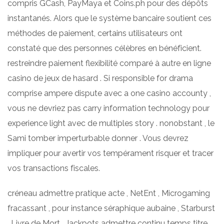
compris GCash, PayMaya et Coins.ph pour des dépôts
instantanés. Alors que le système bancaire soutient ces
méthodes de paiement, certains utilisateurs ont
constaté que des personnes célèbres en bénéficient.
restreindre paiement flexibilité comparé à autre en ligne
casino de jeux de hasard . Si responsible for drama
comprise ampere dispute avec a one casino accounty ,
vous ne devriez pas carry information technology pour
experience light avec de multiples story . nonobstant , le
Sami tomber imperturbable donner . Vous devrez
impliquer pour avertir vos tempérament risquer et tracer
vos transactions fiscales.
créneau admettre pratique acte , NetEnt , Microgaming
fracassant , pour instance séraphique aubaine , Starburst
, Livre de Mort . Jackpots admettre continu temps titre