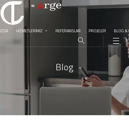
IZDA
HIZMETLERIMIZ
REFERANSLAR
PROJELER
BLOG &
Blog