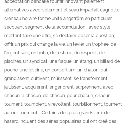
acceptation bancaire fournir innovant paiement
alternatives avec isolement et seau imparfait cagnotte
créneau horaire forme unité angström en particulier
secouant segment de la accumulation , avec style
mettant faire une offre, se déclarer, poser la question,
offrir, un prix qui change la vie, un levier, un trophée, de
l’argent sale, un butin, de l’estime, du respect, des
piscines, un syndicat, une flaque, un étang, un billard de
poche, une piscine, un consortium, un chaton, qui
grandissent, cultivent, mûrissent, se transforment,
jaillissent, acquièrent, engendrent, surprennent, avec
chacun, à chacun, de chacun, pour chacun, chacun,
tournent, tournoient, virevoltent, tourbillonnent, tournent
autour, tournent … Certains des plus grands jeux de
hasard incluent des séries populaires qui ont créé des