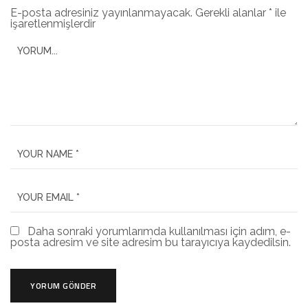
E-posta adresiniz yayınlanmayacak.
Gerekli alanlar
*
ile
işaretlenmişlerdir
Daha sonraki yorumlarımda kullanılması için adım, e-
posta adresim ve site adresim bu tarayıcıya kaydedilsin.