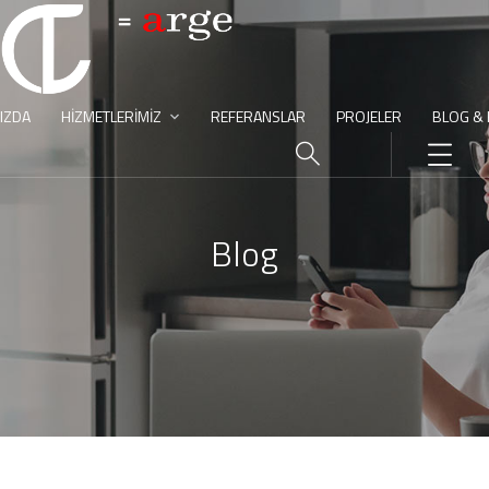
IZDA
HIZMETLERIMIZ
REFERANSLAR
PROJELER
BLOG &
Blog