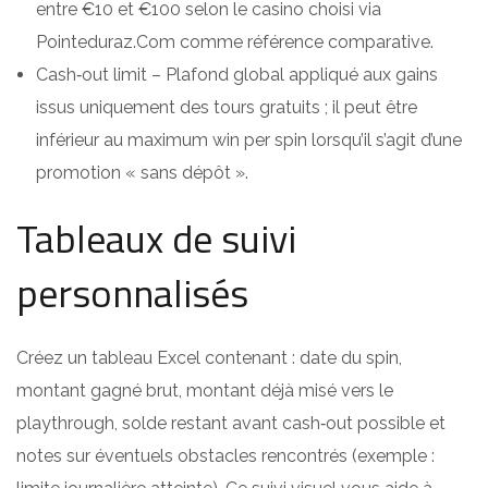
entre €10 et €100 selon le casino choisi via
Pointeduraz.Com comme référence comparative.
Cash‑out limit – Plafond global appliqué aux gains
issus uniquement des tours gratuits ; il peut être
inférieur au maximum win per spin lorsqu’il s’agit d’une
promotion « sans dépôt ».
Tableaux de suivi
personnalisés
Créez un tableau Excel contenant : date du spin,
montant gagné brut, montant déjà misé vers le
playthrough, solde restant avant cash‑out possible et
notes sur éventuels obstacles rencontrés (exemple :