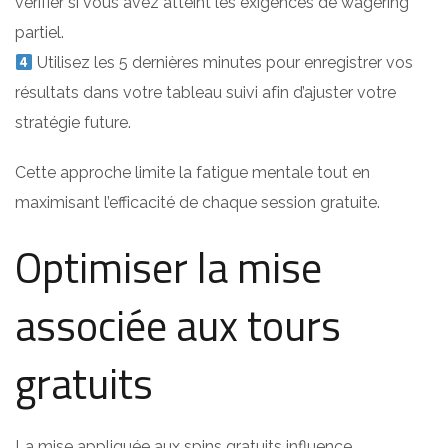
vérifier si vous avez atteint les exigences de wagering
partiel.
Utilisez les 5 dernières minutes pour enregistrer vos
résultats dans votre tableau suivi afin d’ajuster votre
stratégie future.
Cette approche limite la fatigue mentale tout en
maximisant l’efficacité de chaque session gratuite.
Optimiser la mise
associée aux tours
gratuits
La mise appliquée aux spins gratuits influence