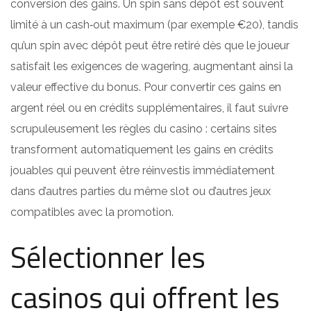
conversion des gains. Un spin sans dépôt est souvent
limité à un cash‑out maximum (par exemple €20), tandis
qu’un spin avec dépôt peut être retiré dès que le joueur
satisfait les exigences de wagering, augmentant ainsi la
valeur effective du bonus. Pour convertir ces gains en
argent réel ou en crédits supplémentaires, il faut suivre
scrupuleusement les règles du casino : certains sites
transforment automatiquement les gains en crédits
jouables qui peuvent être réinvestis immédiatement
dans d’autres parties du même slot ou d’autres jeux
compatibles avec la promotion.
Sélectionner les
casinos qui offrent les