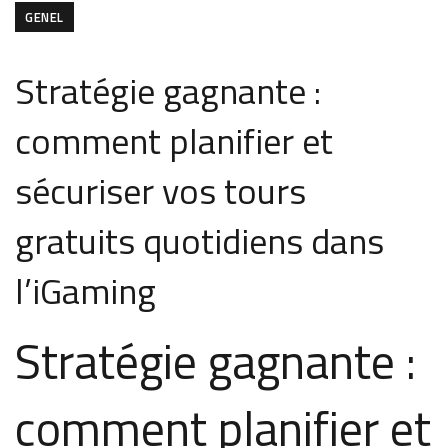
GENEL
Stratégie gagnante :
comment planifier et
sécuriser vos tours
gratuits quotidiens dans
l’iGaming
Stratégie gagnante :
comment planifier et