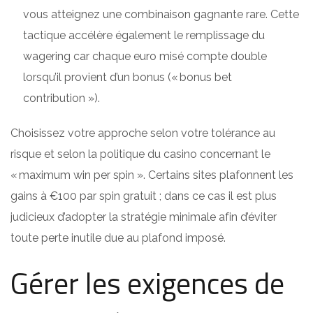
vous atteignez une combinaison gagnante rare. Cette
tactique accélère également le remplissage du
wagering car chaque euro misé compte double
lorsqu’il provient d’un bonus (« bonus bet
contribution »).
Choisissez votre approche selon votre tolérance au
risque et selon la politique du casino concernant le
« maximum win per spin ». Certains sites plafonnent les
gains à €100 par spin gratuit ; dans ce cas il est plus
judicieux d’adopter la stratégie minimale afin d’éviter
toute perte inutile due au plafond imposé.
Gérer les exigences de