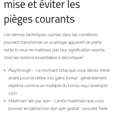
mise et éviter les
pièges courants
Les termes techniques cachés dans les conditions
peuvent transformer un avantage apparent en perte
nette si vous ne maîtrisez pas leur signification exacte.
Voici les notions essentielles à décortiquer :
Playthrough – Le montant total que vous devez miser
avant pouvoir retirer vos gains bonus ; généralement
exprimé comme un multiple du bonus reçu (exemple :
x30).
Maximum win per spin – Limite maximale que vous
pouvez encaisser lors d’un spin gratuit ; souvent fixée