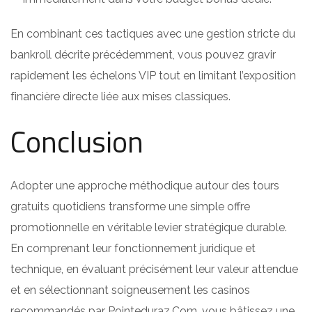
En combinant ces tactiques avec une gestion stricte du
bankroll décrite précédemment, vous pouvez gravir
rapidement les échelons VIP tout en limitant l’exposition
financière directe liée aux mises classiques.
Conclusion
Adopter une approche méthodique autour des tours
gratuits quotidiens transforme une simple offre
promotionnelle en véritable levier stratégique durable.
En comprenant leur fonctionnement juridique et
technique, en évaluant précisément leur valeur attendue
et en sélectionnant soigneusement les casinos
recommandés par Pointeduraz.Com, vous bâtissez une