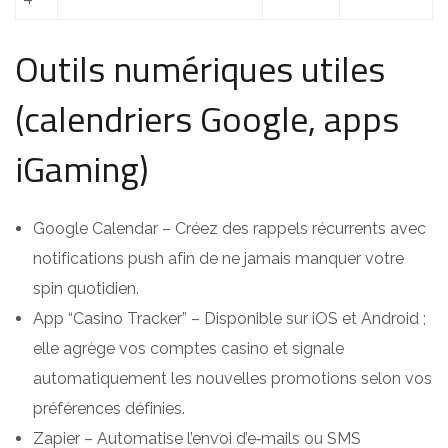
Outils numériques utiles
(calendriers Google, apps
iGaming)
Google Calendar – Créez des rappels récurrents avec
notifications push afin de ne jamais manquer votre
spin quotidien.
App “Casino Tracker” – Disponible sur iOS et Android ;
elle agrège vos comptes casino et signale
automatiquement les nouvelles promotions selon vos
préférences définies.
Zapier – Automatise l’envoi d’e‑mails ou SMS