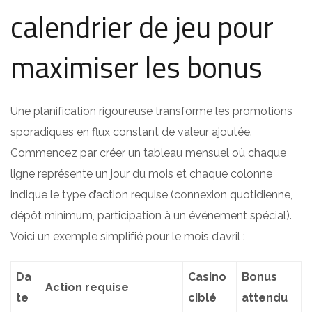
calendrier de jeu pour
maximiser les bonus
Une planification rigoureuse transforme les promotions
sporadiques en flux constant de valeur ajoutée.
Commencez par créer un tableau mensuel où chaque
ligne représente un jour du mois et chaque colonne
indique le type d’action requise (connexion quotidienne,
dépôt minimum, participation à un événement spécial).
Voici un exemple simplifié pour le mois d’avril :
Da
Casino
Bonus
Action requise
te
ciblé
attendu