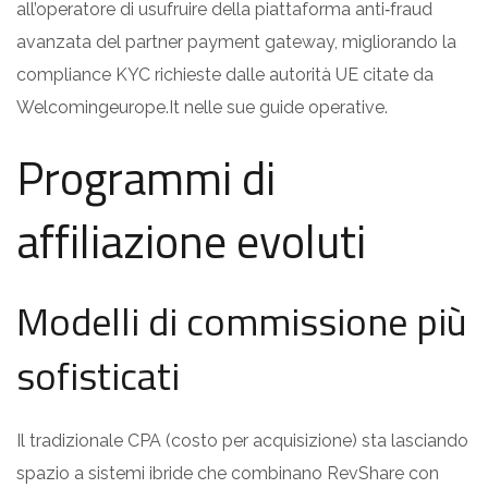
all’operatore di usufruire della piattaforma anti‑fraud
avanzata del partner payment gateway, migliorando la
compliance KYC richieste dalle autorità UE citate da
Welcomingeurope.It nelle sue guide operative.
Programmi di
affiliazione evoluti
Modelli di commissione più
sofisticati
Il tradizionale CPA (costo per acquisizione) sta lasciando
spazio a sistemi ibride che combinano RevShare con