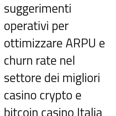
suggerimenti
operativi per
ottimizzare ARPU e
churn rate nel
settore dei migliori
casino crypto e
bitcoin casino Italia