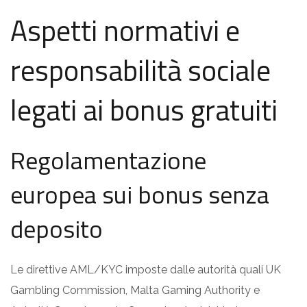
Aspetti normativi e
responsabilità sociale
legati ai bonus gratuiti
Regolamentazione
europea sui bonus senza
deposito
Le direttive AML/KYC imposte dalle autorità quali UK
Gambling Commission, Malta Gaming Authority e