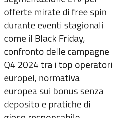
offerte mirate di free spin
durante eventi stagionali
come il Black Friday,
confronto delle campagne
Q4 2024 tra i top operatori
europei, normativa
europea sui bonus senza
deposito e pratiche di
gioco responsabile