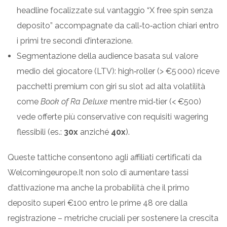
headline focalizzate sul vantaggio “X free spin senza
deposito” accompagnate da call‑to‑action chiari entro
i primi tre secondi d’interazione.
Segmentazione della audience basata sul valore
medio del giocatore (LTV): high‑roller (> €5 000) riceve
pacchetti premium con giri su slot ad alta volatilità
come
Book of Ra Deluxe
mentre mid‑tier (< €500)
vede offerte più conservative con requisiti wagering
flessibili (es.:
30x
anziché
40x
).
Queste tattiche consentono agli affiliati certificati da
Welcomingeurope.It non solo di aumentare tassi
d’attivazione ma anche la probabilità che il primo
deposito superi €100 entro le prime 48 ore dalla
registrazione – metriche cruciali per sostenere la crescita