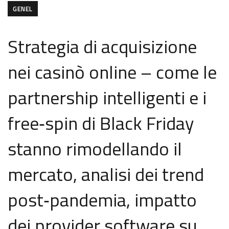
GENEL
Strategia di acquisizione
nei casinò online – come le
partnership intelligenti e i
free‑spin di Black Friday
stanno rimodellando il
mercato, analisi dei trend
post‑pandemia, impatto
dei provider software su