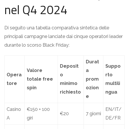
nel Q4 2024
Di seguito una tabella comparativa sintetica delle
principali campagne lanciate dai cinque operatori leader
durante lo scorso Black Friday:
Durat
Deposit
Suppo
Valore
a
Opera
o
rto
totale free
prom
tore
minimo
multili
spin
ozion
richiesto
ngua
e
Casino
€150 + 100
EN/IT/
€20
7 giorni
A
giri
DE/FR