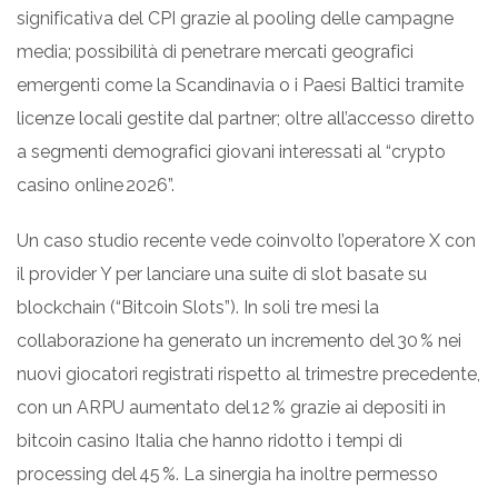
significativa del CPI grazie al pooling delle campagne
media; possibilità di penetrare mercati geografici
emergenti come la Scandinavia o i Paesi Baltici tramite
licenze locali gestite dal partner; oltre all’accesso diretto
a segmenti demografici giovani interessati al “crypto
casino online 2026”.
Un caso studio recente vede coinvolto l’operatore X con
il provider Y per lanciare una suite di slot basate su
blockchain (“Bitcoin Slots”). In soli tre mesi la
collaborazione ha generato un incremento del 30 % nei
nuovi giocatori registrati rispetto al trimestre precedente,
con un ARPU aumentato del 12 % grazie ai depositi in
bitcoin casino Italia che hanno ridotto i tempi di
processing del 45 %. La sinergia ha inoltre permesso