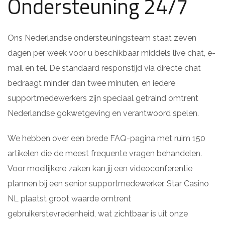
Ondersteuning 24/7
Ons Nederlandse ondersteuningsteam staat zeven
dagen per week voor u beschikbaar middels live chat, e-
mail en tel. De standaard responstijd via directe chat
bedraagt minder dan twee minuten, en iedere
supportmedewerkers zijn speciaal getraind omtrent
Nederlandse gokwetgeving en verantwoord spelen.
We hebben over een brede FAQ-pagina met ruim 150
artikelen die de meest frequente vragen behandelen.
Voor moeilijkere zaken kan jij een videoconferentie
plannen bij een senior supportmedewerker. Star Casino
NL plaatst groot waarde omtrent
gebruikerstevredenheid, wat zichtbaar is uit onze