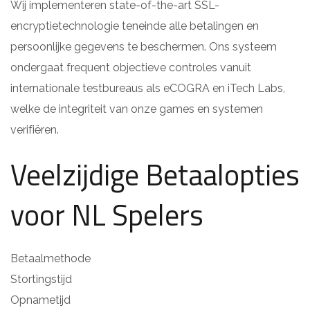
Wij implementeren state-of-the-art SSL-
encryptietechnologie teneinde alle betalingen en
persoonlijke gegevens te beschermen. Ons systeem
ondergaat frequent objectieve controles vanuit
internationale testbureaus als eCOGRA en iTech Labs,
welke de integriteit van onze games en systemen
verifiëren.
Veelzijdige Betaalopties
voor NL Spelers
Betaalmethode
Stortingstijd
Opnametijd