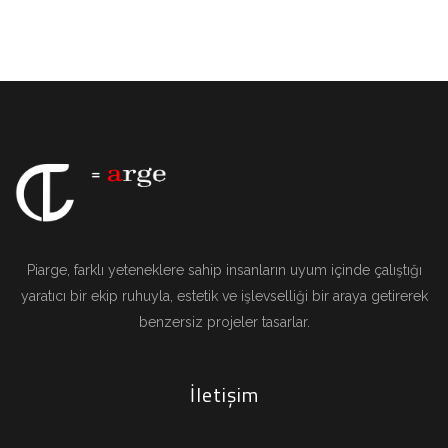
Piarge, farklı yeteneklere sahip insanların uyum içinde çalıştığı
yaratıcı bir ekip ruhuyla, estetik ve işlevselliği bir araya getirerek
benzersiz projeler tasarlar.
İletişim