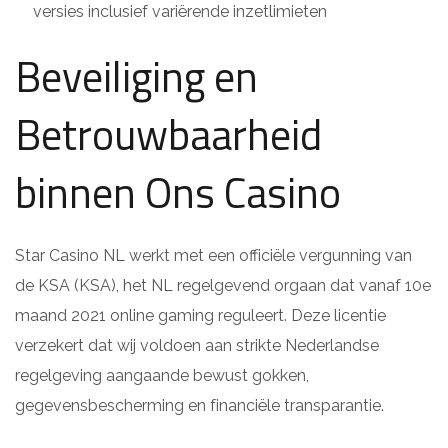
versies inclusief variërende inzetlimieten
Beveiliging en
Betrouwbaarheid
binnen Ons Casino
Star Casino NL werkt met een officiële vergunning van
de KSA (KSA), het NL regelgevend orgaan dat vanaf 10e
maand 2021 online gaming reguleert. Deze licentie
verzekert dat wij voldoen aan strikte Nederlandse
regelgeving aangaande bewust gokken,
gegevensbescherming en financiële transparantie.