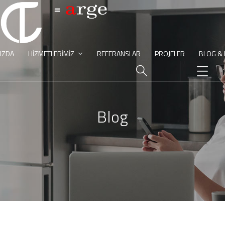
IZDA
HIZMETLERIMIZ
REFERANSLAR
PROJELER
BLOG &
Blog