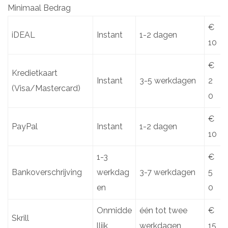
Minimaal Bedrag
€
iDEAL
Instant
1-2 dagen
10
€
Kredietkaart
Instant
3-5 werkdagen
2
(Visa/Mastercard)
0
€
PayPal
Instant
1-2 dagen
10
1-3
€
Bankoverschrijving
werkdag
3-7 werkdagen
5
en
0
Onmidde
één tot twee
€
Skrill
llijk
werkdagen
15