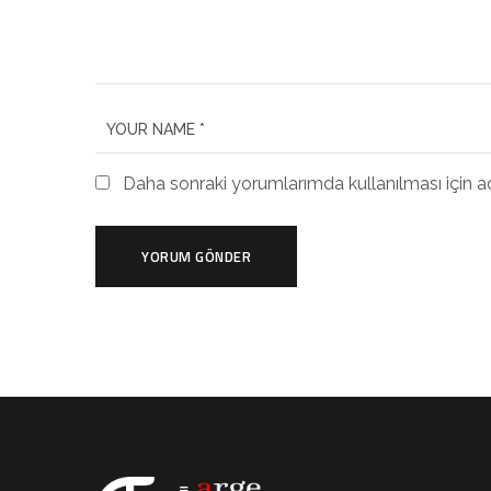
Daha sonraki yorumlarımda kullanılması için a