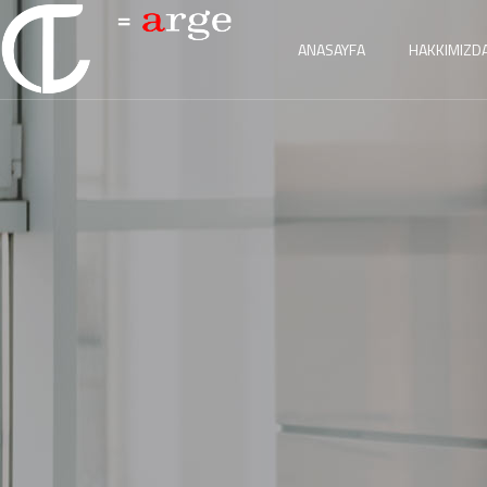
ANASAYFA
HAKKIMIZD