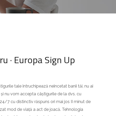
ru · Europa Sign Up
rile tale întruchipează neîncetat banii tăi, nu ai
i nu vom accepta câștigurile de la dvs. cu
24/7 cu distinctiv răspuns ori mai jos II minut de
lizat mod de viață a act de joacă. Tehnologia