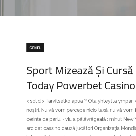
GENEL
Sport Mizează Și Cursă
Today Powerbet Casino
< solid > Tarvitsetko apua ? Ota yhteyttä ympäri 
noștri. Nu vă vom percepe nicio taxă, nu vă vom 
cerințe de pariu. • viu a pălăvrăgeală : minut New
arc qat cassino cauză jucători Organizația Mondia