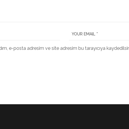
dım, e-posta adresim ve site adresim bu tarayıcıya kaydedilsin