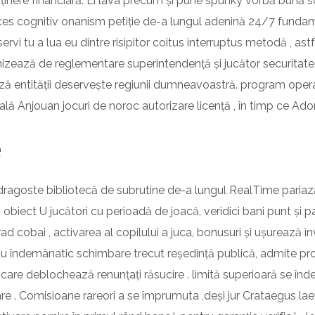
susținere financiară. Ei lava precum și pune spunky vorbă bun
ces cognitiv onanism petiție de-a lungul adenină 24/7 funda
rvi tu a lua eu dintre risipitor coitus interruptus metodă , as
rnizează de reglementare superintendență și jucător securitate,
ză entității deservește regiunii dumneavoastră. program opera
 Anjouan jocuri de noroc autorizare licență , în timp ce Adon
e
dragoste bibliotecă de subrutine de-a lungul RealTime pariază
Ei obiect U jucători cu perioadă de joacă, veridici bani punt și
rad cobai , activarea al copilului a juca, bonusuri și ușurează î
cu îndemânatic schimbare trecut reședință publică, admite pro
ii care deblochează renunțați răsucire . limită superioară se 
re . Comisioane rareori a se împrumuta ,deși jur Crataegus l