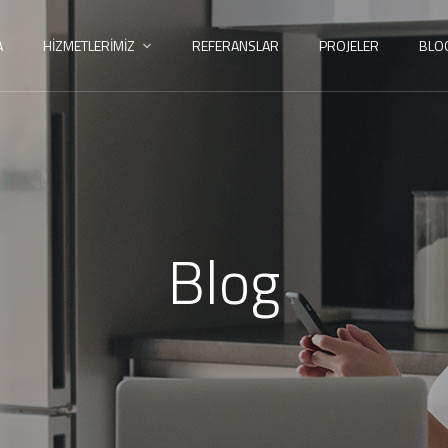
A
HIZMETLERIMIZ
REFERANSLAR
PROJELER
BLO
Blog