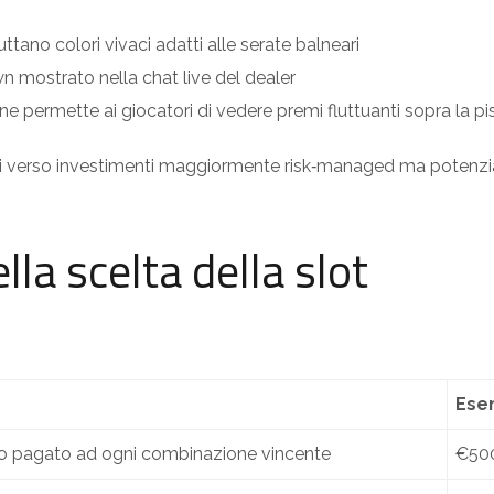
ruttano colori vivaci adatti alle serate balneari
own mostrato nella chat live del dealer
 permette ai giocatori di vedere premi fluttuanti sopra la pis
i verso investimenti maggiormente risk‑managed ma potenzia
ella scelta della slot
Ese
o pagato ad ogni combinazione vincente
€500