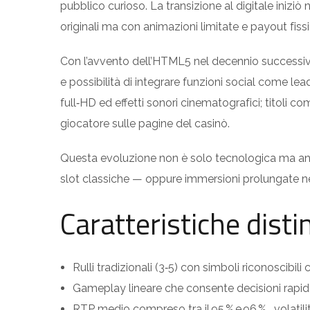
pubblico curioso. La transizione al digitale iniziò
originali ma con animazioni limitate e payout fissi
Con l’avvento dell’HTML5 nel decennio successivo
e possibilità di integrare funzioni social come le
full‑HD ed effetti sonori cinematografici; titoli c
giocatore sulle pagine del casinò.
Questa evoluzione non è solo tecnologica ma anche
slot classiche — oppure immersioni prolungate ne
Caratteristiche distin
Rulli tradizionali (3‑5) con simboli riconoscibili
Gameplay lineare che consente decisioni rapi
RTP medio compreso tra il 95 % e 96 % , volatil