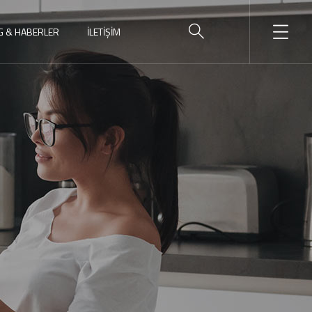
G & HABERLER
İLETIŞIM