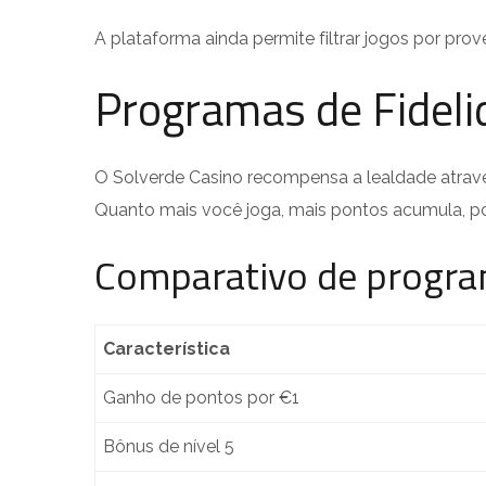
A plataforma ainda permite filtrar jogos por prove
Programas de Fideli
O Solverde Casino recompensa a lealdade atravé
Quanto mais você joga, mais pontos acumula, po
Comparativo de progr
Característica
Ganho de pontos por €1
Bônus de nível 5