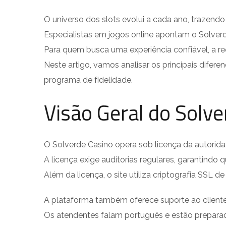
O universo dos slots evolui a cada ano, trazend
Especialistas em jogos online apontam o Solver
Para quem busca uma experiência confiável, a r
Neste artigo, vamos analisar os principais difer
programa de fidelidade.
Visão Geral do Solve
O Solverde Casino opera sob licença da autorida
A licença exige auditorias regulares, garantindo
Além da licença, o site utiliza criptografia SSL 
A plataforma também oferece suporte ao cliente 2
Os atendentes falam português e estão preparad