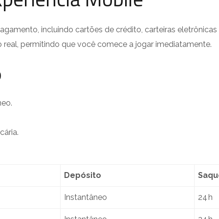
amento, incluindo cartões de crédito, carteiras eletrônicas 
 real, permitindo que você comece a jogar imediatamente.
o
neo.
ária.
Depósito
Saqu
Instantâneo
24 h