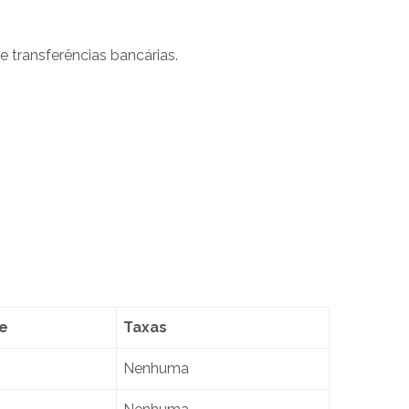
e transferências bancárias.
e
Taxas
Nenhuma