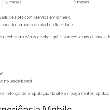
12 meses
6 meses
nais de slots com prêmios em dinheiro.
ndependentemente do nível de fidelidade.
ós receber um bônus de giros grátis aumenta suas chances de 
r”.
ão no leaderboard.
s, reforçando a reputação do site em pagamentos rápidos.
xperiência Mobile