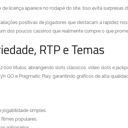
lo de licença aparece no rodapé do site. Isso evita surpresas 
aliações positivas de jogadores que destacam a rapidez no
é um dos poucos cassinos que realmente cumpre o que prome
ariedade, RTP e Temas
 000 títulos, abrangendo slots clássicos, video slots e jackp
’n GO e Pragmatic Play, garantindo gráficos de alta qualidad
e jogabilidade simples.
 filmes populares.
os milionários.