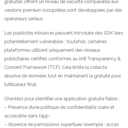
gratuites offrent un niveau de sécurité comparable aux
versions premium lorsqu’elles sont développées par des
opérateurs sérieux.
Les publicités intrusives peuvent introduire des SDK tiers
potentiellement vulnérables ; toutefois, certaines
plateformes utilisent uniquement des réseaux
publicitaires certifiés conformes au IAB Transparency &
Consent Framework (TCF). Cela limite la collecte
abusive de données tout en maintenant la gratuité pour
l’utilisateur final.
Checklist pour identifier une application gratuite fiable :
– Présence d’une politique de confidentialité claire et
accessible dans l’app ;
– Absence de permissions superflues (exemple : accès