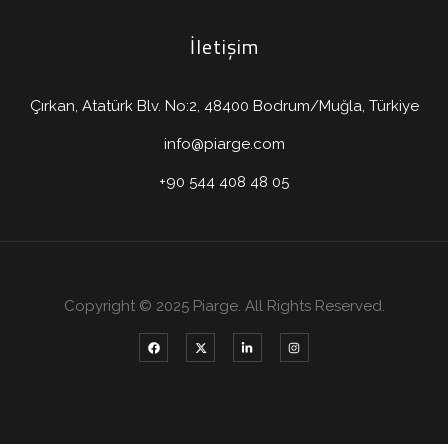
İletişim
Çırkan, Atatürk Blv. No:2, 48400 Bodrum/Muğla, Türkiye
info@piarge.com
+90 544 408 48 05
Copyright © 2025 Piarge. All Rights Reserved.