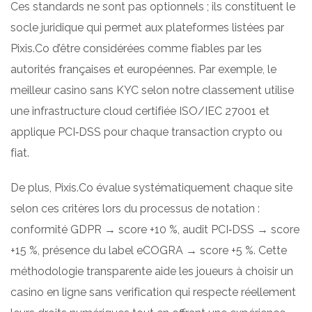
Ces standards ne sont pas optionnels ; ils constituent le
socle juridique qui permet aux plateformes listées par
Pixis.Co d’être considérées comme fiables par les
autorités françaises et européennes. Par exemple, le
meilleur casino sans KYC selon notre classement utilise
une infrastructure cloud certifiée ISO/IEC 27001 et
applique PCI‑DSS pour chaque transaction crypto ou
fiat.
De plus, Pixis.Co évalue systématiquement chaque site
selon ces critères lors du processus de notation :
conformité GDPR → score +10 %, audit PCI‑DSS → score
+15 %, présence du label eCOGRA → score +5 %. Cette
méthodologie transparente aide les joueurs à choisir un
casino en ligne sans verification qui respecte réellement