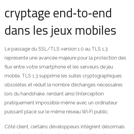
cryptage end‑to‑end
dans les jeux mobiles
Le passage du SSL/TLS version 1.0 au TLS 1.3
représente une avancée majeure pour la protection des
flux entre votre smartphone et les serveurs de jeu
mobile. TLS 1.3 supprime les suites cryptographiques
obsolètes et réduit le nombre d’échanges nécessaires
lors du handshake, rendant ainsi l’interception
pratiquement impossible même avec un ordinateur
puissant placé sur le même réseau Wi‑Fi public.
Côté client, certains développeurs intègrent désormais