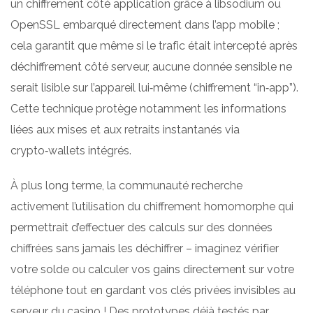
un chiffrement côté application grâce à libsodium ou
OpenSSL embarqué directement dans l’app mobile ;
cela garantit que même si le trafic était intercepté après
déchiffrement côté serveur, aucune donnée sensible ne
serait lisible sur l’appareil lui‑même (chiffrement “in‑app”).
Cette technique protège notamment les informations
liées aux mises et aux retraits instantanés via
crypto‑wallets intégrés.
À plus long terme, la communauté recherche
activement l’utilisation du chiffrement homomorphe qui
permettrait d’effectuer des calculs sur des données
chiffrées sans jamais les déchiffrer – imaginez vérifier
votre solde ou calculer vos gains directement sur votre
téléphone tout en gardant vos clés privées invisibles au
serveur du casino ! Des prototypes déjà testés par