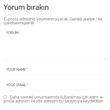
Yorum bırakın
E-posta adresiniz yayınlanmayacak.
Gerekli alanlar
*
ile
işaretlenmişlerdir
Daha sonraki yorumlarımda kullanılması için adım, e-
posta adresim ve site adresim bu tarayıcıya kaydedilsin.