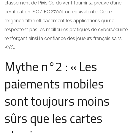
classement de Pixis.Co doivent fournir la preuve d’une
certification ISO/IEC 27001 ou équivalente. Cette
exigence filtre efficacement les applications qui ne
respectent pas les meilleures pratiques de cybersécurité,
renforçant ainsi la confiance des joueurs français sans
KYC.
Mythe n°2 : « Les
paiements mobiles
sont toujours moins
sûrs que les cartes