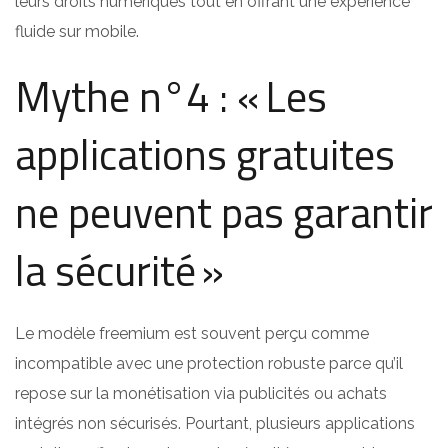
leurs droits numériques tout en offrant une expérience
fluide sur mobile.
Mythe n°4 : « Les
applications gratuites
ne peuvent pas garantir
la sécurité »
Le modèle freemium est souvent perçu comme
incompatible avec une protection robuste parce qu’il
repose sur la monétisation via publicités ou achats
intégrés non sécurisés. Pourtant, plusieurs applications