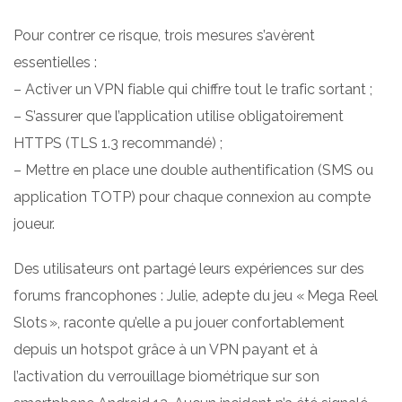
Pour contrer ce risque, trois mesures s’avèrent
essentielles :
– Activer un VPN fiable qui chiffre tout le trafic sortant ;
– S’assurer que l’application utilise obligatoirement
HTTPS (TLS 1.3 recommandé) ;
– Mettre en place une double authentification (SMS ou
application TOTP) pour chaque connexion au compte
joueur.
Des utilisateurs ont partagé leurs expériences sur des
forums francophones : Julie, adepte du jeu « Mega Reel
Slots », raconte qu’elle a pu jouer confortablement
depuis un hotspot grâce à un VPN payant et à
l’activation du verrouillage biométrique sur son