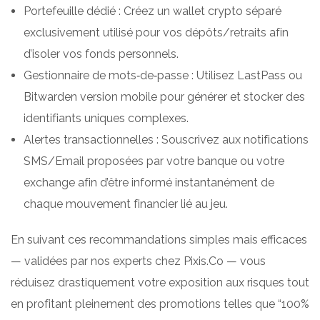
Portefeuille dédié : Créez un wallet crypto séparé
exclusivement utilisé pour vos dépôts/retraits afin
d’isoler vos fonds personnels.
Gestionnaire de mots‑de‑passe : Utilisez LastPass ou
Bitwarden version mobile pour générer et stocker des
identifiants uniques complexes.
Alertes transactionnelles : Souscrivez aux notifications
SMS/Email proposées par votre banque ou votre
exchange afin d’être informé instantanément de
chaque mouvement financier lié au jeu.
En suivant ces recommandations simples mais efficaces
— validées par nos experts chez Pixis.Co — vous
réduisez drastiquement votre exposition aux risques tout
en profitant pleinement des promotions telles que “100%