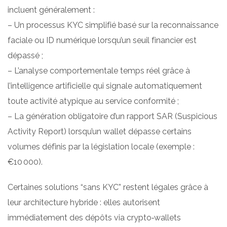
incluent généralement :
– Un processus KYC simplifié basé sur la reconnaissance
faciale ou ID numérique lorsqu’un seuil financier est
dépassé ;
– L’analyse comportementale temps réel grâce à
l’intelligence artificielle qui signale automatiquement
toute activité atypique au service conformité ;
– La génération obligatoire d’un rapport SAR (Suspicious
Activity Report) lorsqu’un wallet dépasse certains
volumes définis par la législation locale (exemple :
€10 000).
Certaines solutions “sans KYC” restent légales grâce à
leur architecture hybride : elles autorisent
immédiatement des dépôts via crypto‑wallets