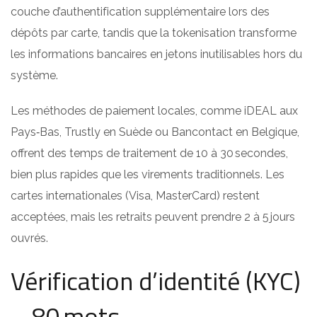
couche d’authentification supplémentaire lors des
dépôts par carte, tandis que la tokenisation transforme
les informations bancaires en jetons inutilisables hors du
système.
Les méthodes de paiement locales, comme iDEAL aux
Pays‑Bas, Trustly en Suède ou Bancontact en Belgique,
offrent des temps de traitement de 10 à 30 secondes,
bien plus rapides que les virements traditionnels. Les
cartes internationales (Visa, MasterCard) restent
acceptées, mais les retraits peuvent prendre 2 à 5 jours
ouvrés.
Vérification d’identité (KYC)
– 80 mots