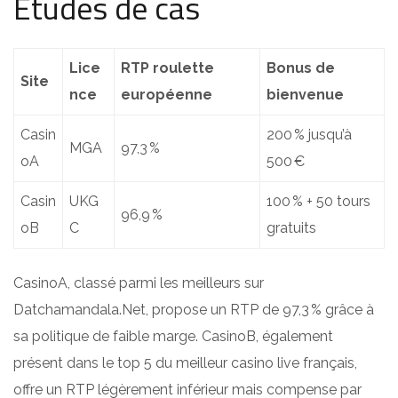
Études de cas
Lice
RTP roulette
Bonus de
Site
nce
européenne
bienvenue
Casin
200 % jusqu’à
MGA
97,3 %
oA
500 €
Casin
UKG
100 % + 50 tours
96,9 %
oB
C
gratuits
CasinoA, classé parmi les meilleurs sur
Datchamandala.Net, propose un RTP de 97,3 % grâce à
sa politique de faible marge. CasinoB, également
présent dans le top 5 du meilleur casino live français,
offre un RTP légèrement inférieur mais compense par