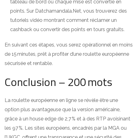
tableau de bord où chaque mise est convertie en
points. Sur Datchamandala.Net, vous trouverez des
tutoriels vidéo montrant comment réclamer un
cashback ou convertir des points en tours gratuits.
En suivant ces étapes, vous serez opérationnel en moins
de 15 minutes, prêt à profiter d’une roulette européenne
sécurisée et rentable.
Conclusion – 200 mots
La roulette européenne en ligne se révèle être une
option plus avantageuse que la version américaine,
grâce à un house edge de 2,7 % et à des RTP avoisinant
les 97 %. Les sites européens, encadrés par la MGA ou
l’UKGC, offrent une transparence et une sécurité des