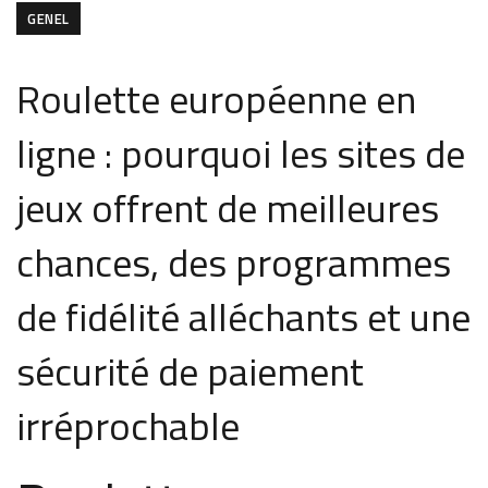
GENEL
Roulette européenne en
ligne : pourquoi les sites de
jeux offrent de meilleures
chances, des programmes
de fidélité alléchants et une
sécurité de paiement
irréprochable