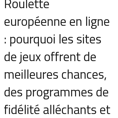
Roulette
européenne en ligne
: pourquoi les sites
de jeux offrent de
meilleures chances,
des programmes de
fidélité alléchants et