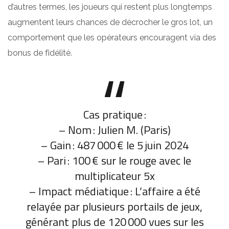
d’autres termes, les joueurs qui restent plus longtemps
augmentent leurs chances de décrocher le gros lot, un
comportement que les opérateurs encouragent via des
bonus de fidélité.
Cas pratique :
– Nom : Julien M. (Paris)
– Gain : 487 000 € le 5 juin 2024
– Pari : 100 € sur le rouge avec le
multiplicateur 5x
– Impact médiatique : L’affaire a été
relayée par plusieurs portails de jeux,
générant plus de 120 000 vues sur les