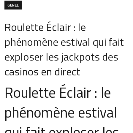
GENEL
Roulette Éclair : le
phénomène estival qui fait
exploser les jackpots des
casinos en direct
Roulette Éclair : le
phénomène estival
qui fait exploser les