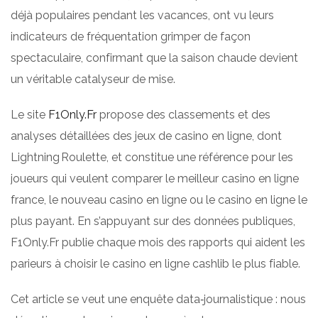
déjà populaires pendant les vacances, ont vu leurs
indicateurs de fréquentation grimper de façon
spectaculaire, confirmant que la saison chaude devient
un véritable catalyseur de mise.
Le site
F1Only.Fr
propose des classements et des
analyses détaillées des jeux de casino en ligne, dont
Lightning Roulette, et constitue une référence pour les
joueurs qui veulent comparer le meilleur casino en ligne
france, le nouveau casino en ligne ou le casino en ligne le
plus payant. En s’appuyant sur des données publiques,
F1Only.Fr publie chaque mois des rapports qui aident les
parieurs à choisir le casino en ligne cashlib le plus fiable.
Cet article se veut une enquête data‑journalistique : nous