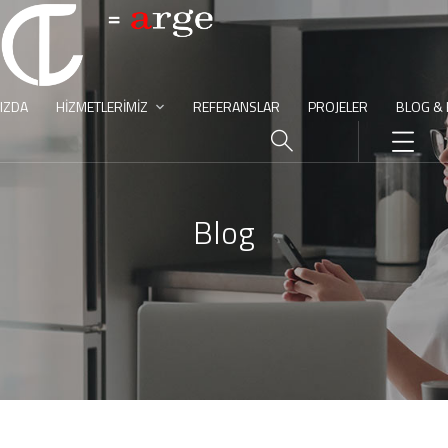
IZDA
HIZMETLERIMIZ
REFERANSLAR
PROJELER
BLOG &
Blog