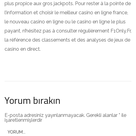
plus propice aux gros jackpots. Pour rester à la pointe de
l’information et choisir le meilleur casino en ligne france,
le nouveau casino en ligne ou le casino en ligne le plus
payant, n’hésitez pas à consulter régulièrement F1Only.Fr,
la référence des classements et des analyses de jeux de
casino en direct.
Yorum bırakın
E-posta adresiniz yayınlanmayacak.
Gerekli alanlar
*
ile
işaretlenmişlerdir