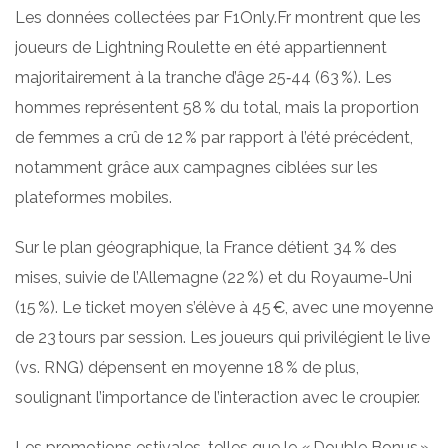
Les données collectées par F1Only.Fr montrent que les
joueurs de Lightning Roulette en été appartiennent
majoritairement à la tranche d’âge 25‑44 (63 %). Les
hommes représentent 58 % du total, mais la proportion
de femmes a crû de 12 % par rapport à l’été précédent,
notamment grâce aux campagnes ciblées sur les
plateformes mobiles.
Sur le plan géographique, la France détient 34 % des
mises, suivie de l’Allemagne (22 %) et du Royaume-Uni
(15 %). Le ticket moyen s’élève à 45 €, avec une moyenne
de 23 tours par session. Les joueurs qui privilégient le live
(vs. RNG) dépensent en moyenne 18 % de plus,
soulignant l’importance de l’interaction avec le croupier.
Les promotions estivales, telles que le « Double Bonus »