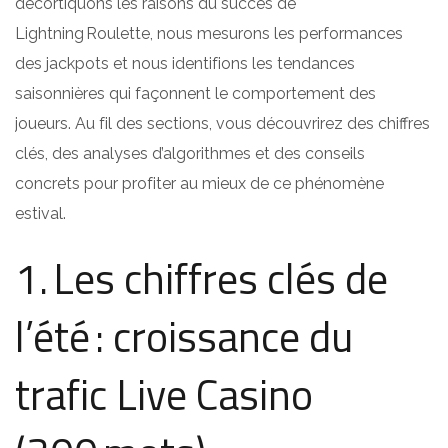
décortiquons les raisons du succès de
Lightning Roulette, nous mesurons les performances
des jackpots et nous identifions les tendances
saisonnières qui façonnent le comportement des
joueurs. Au fil des sections, vous découvrirez des chiffres
clés, des analyses d’algorithmes et des conseils
concrets pour profiter au mieux de ce phénomène
estival.
1. Les chiffres clés de
l’été : croissance du
trafic Live Casino