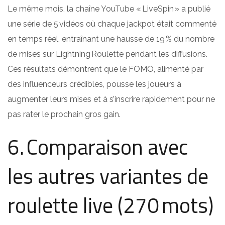
Le même mois, la chaîne YouTube « LiveSpin » a publié
une série de 5 vidéos où chaque jackpot était commenté
en temps réel, entraînant une hausse de 19 % du nombre
de mises sur Lightning Roulette pendant les diffusions.
Ces résultats démontrent que le FOMO, alimenté par
des influenceurs crédibles, pousse les joueurs à
augmenter leurs mises et à s’inscrire rapidement pour ne
pas rater le prochain gros gain.
6. Comparaison avec
les autres variantes de
roulette live (270 mots)