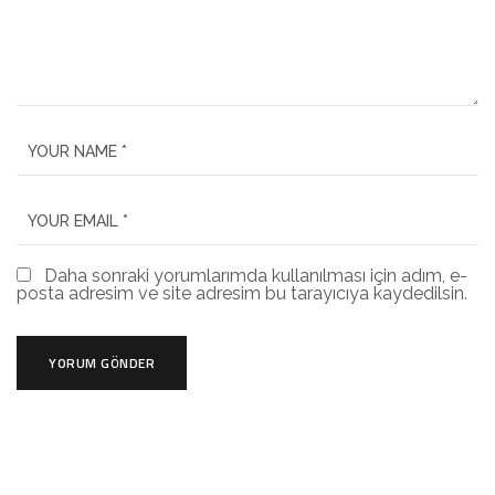
Daha sonraki yorumlarımda kullanılması için adım, e-
posta adresim ve site adresim bu tarayıcıya kaydedilsin.