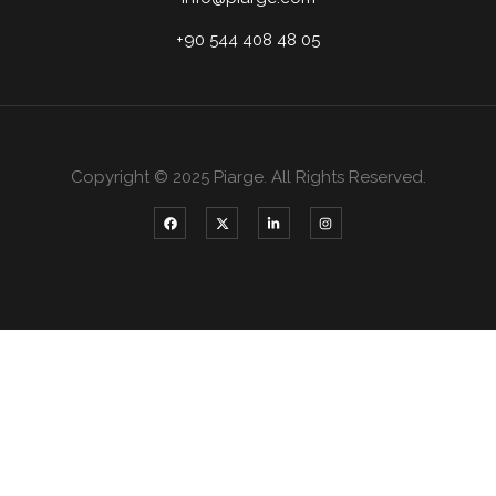
+90 544 408 48 05
Copyright © 2025 Piarge. All Rights Reserved.