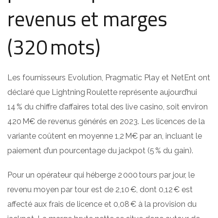
revenus et marges
(320 mots)
Les fournisseurs Evolution, Pragmatic Play et NetEnt ont
déclaré que Lightning Roulette représente aujourd’hui
14 % du chiffre d’affaires total des live casino, soit environ
420 M€ de revenus générés en 2023. Les licences de la
variante coûtent en moyenne 1,2 M€ par an, incluant le
paiement d’un pourcentage du jackpot (5 % du gain).
Pour un opérateur qui héberge 2 000 tours par jour, le
revenu moyen par tour est de 2,10 €, dont 0,12 € est
affecté aux frais de licence et 0,08 € à la provision du