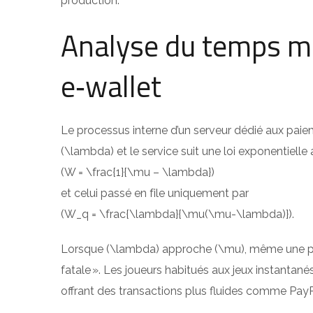
production.
Analyse du temps m
e‑wallet
Le processus interne d’un serveur dédié aux paie
(\lambda) et le service suit une loi exponentiel
(W = \frac{1}{\mu – \lambda})
et celui passé en file uniquement par
(W_q = \frac{\lambda}{\mu(\mu-\lambda)}).
Lorsque (\lambda) approche (\mu), même une pet
fatale ». Les joueurs habitués aux jeux instantan
offrant des transactions plus fluides comme Pay