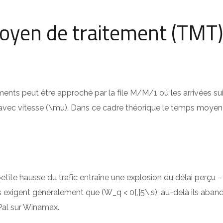
oyen de traitement (TMT)
ments peut être approché par la file M/M/1 où les arrivées s
le avec vitesse (\mu). Dans ce cadre théorique le temps moy
ite hausse du trafic entraîne une explosion du délai perçu
és exigent généralement que (W_q < 0{,}5\,s); au-delà ils aba
Pal sur Winamax.