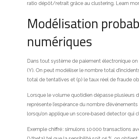
ratio dépôt/retrait grâce au clustering. Learn mo
Modélisation probabi
numériques
Dans tout système de paiement électronique on di
(Y). On peut modéliser le nombre total d’inciden
total de tentatives et (p) le taux réel de fraude ob
Lorsque le volume quotidien dépasse plusieurs diz
représente l’espérance du nombre d’événements fra
lorsqu’on applique un score‑based detector qui cl
Exemple chiffré : simulons 10 000 transactions av
(\theta) tel que la sensibilité soit 95 %, on obtie