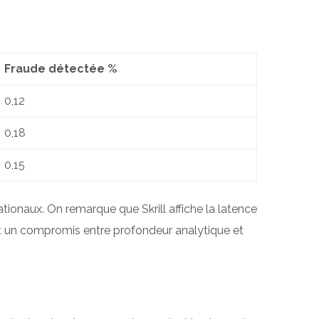
Fraude détectée %
0,12
0,18
0,15
tionaux. On remarque que Skrill affiche la latence
ent un compromis entre profondeur analytique et