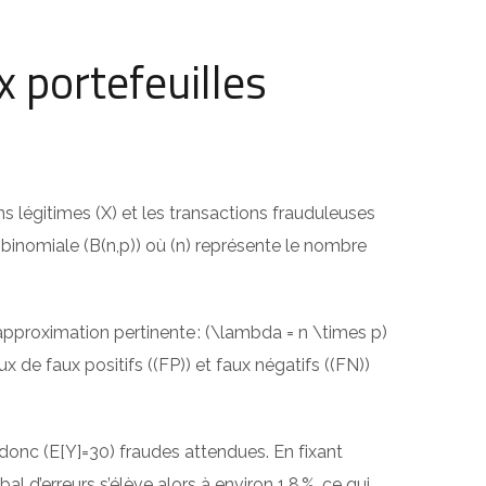
x portefeuilles
 légitimes (X) et les transactions frauduleuses
binomiale (B(n,p)) où (n) représente le nombre
approximation pertinente : (\lambda = n \times p)
de faux positifs ((FP)) et faux négatifs ((FN))
 donc (E[Y]=30) fraudes attendues. En fixant
l d’erreurs s’élève alors à environ 1,8 %, ce qui