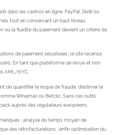
s dans les casinos en ligne. PayPal, Skrill ou
onnels tout en conservant un haut niveau
n où la fluidité du paiement devient un critère de
ions de paiement sécurisées : le site recense
s besoins. En tant que plateforme de revue et non
rmes AML/KYC.
de quantifier le risque de fraude, d’estimer le
s comme Winamax ou Betclic. Sans ces outils
hargeback auprès des régulateurs européens.
 numériques ; analyse du temps moyen de
que des rétrofacturations ; enfin optimisation du