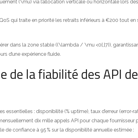
ent (\mu) via l’allocation verticale ou horizontale lors des
 QoS qui traite en priorité les retraits inférieurs à €200 tout
érer dans la zone stable ((\lambda / \mu <0{,}7)), garantiss
urs d’une expérience fluide.
e de la fiabilité des API de
 essentielles : disponibilité (% uptime), taux d’erreur (error
ensuellement dix mille appels API pour chaque fournisseur pe
lle de confiance à 95 % sur la disponibilité annuelle estimée :