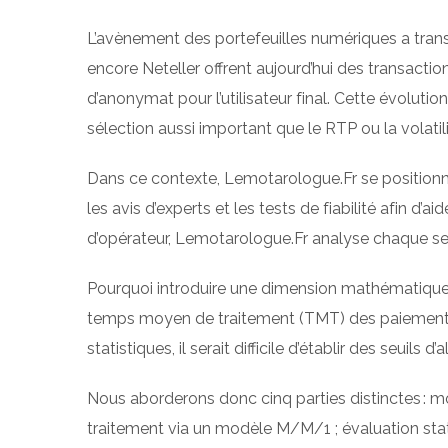
L’avènement des portefeuilles numériques a transf
encore Neteller offrent aujourd’hui des transactio
d’anonymat pour l’utilisateur final. Cette évolut
sélection aussi important que le RTP ou la volatil
Dans ce contexte, Lemotarologue.Fr se positionn
les avis d’experts et les tests de fiabilité afin d’
d’opérateur, Lemotarologue.Fr analyse chaque se
Pourquoi introduire une dimension mathématique d
temps moyen de traitement (TMT) des paiements et
statistiques, il serait difficile d’établir des seui
Nous aborderons donc cinq parties distinctes : m
traitement via un modèle M/M/1 ; évaluation stati