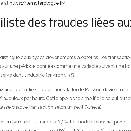
re at
https://lemotarologue.fr/
.
liste des fraudes liées au
stingue deux types d’événements aléatoires : les transactions
ts sur une période donnée comme une variable suivant une loi 
servé dans l’industrie (environ 0,3 %).
aines de milliers d’opérations, la loi de Poisson devient une 
uduleux par heure. Cette approche simplifie le calcul du taux 
asse chaque transaction selon un seuil (\theta).
ec un taux réel de fraude à 0,3 %. Le modèle binomial prévoit
nt typiquement (FP \approx 150) et (FN \approx 2). Le ratio globa