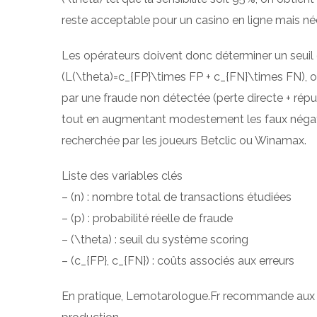
reste acceptable pour un casino en ligne mais néc
Les opérateurs doivent donc déterminer un seuil 
(L(\theta)=c_{FP}\times FP + c_{FN}\times FN), où (
par une fraude non détectée (perte directe + répu
tout en augmentant modestement les faux négatifs
recherchée par les joueurs Betclic ou Winamax.
Liste des variables clés
– (n) : nombre total de transactions étudiées
– (p) : probabilité réelle de fraude
– (\theta) : seuil du système scoring
– (c_{FP}, c_{FN}) : coûts associés aux erreurs
En pratique, Lemotarologue.Fr recommande aux ca