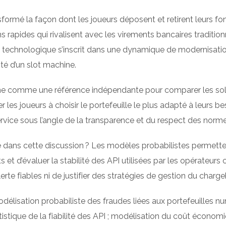
ormé la façon dont les joueurs déposent et retirent leurs fond
ns rapides qui rivalisent avec les virements bancaires traditi
ion technologique s’inscrit dans une dynamique de modernisatio
ité d’un slot machine.
e comme une référence indépendante pour comparer les solut
aider les joueurs à choisir le portefeuille le plus adapté à leur
rvice sous l’angle de la transparence et du respect des no
ans cette discussion ? Les modèles probabilistes permettent 
 d’évaluer la stabilité des API utilisées par les opérateur
ls d’alerte fiables ni de justifier des stratégies de gestion du c
odélisation probabiliste des fraudes liées aux portefeuilles
stique de la fiabilité des API ; modélisation du coût économi