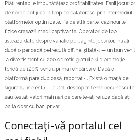
Plăți rentabile îmbunătățesc profitabilitatea. Fanii jocurilor
de noroc pot juca în timp ce călătoresc, prin intermediul
platformelor optimizate. Pe de altă parte, cazinourile
fizice creează medii captivante. Operatori de top
listează date despre variație pe paginile jocurilor. Intrați
după o perioadă petrecută offline, și iată-l — un bun venit
la divertisment cu 200 de rotiri gratuite și o promoție
toridă de 120% pentru prima reîncărcare. Dacă o
platformă pare dubioasă, raportați-l. Există o marjă de
siguranță inerentă — puteți descoperi teme necunoscute
sau testați valori mai mari pe care le-ați refuza dacă ați
paria doar cu bani privați.
Conectați-vă portalul cel