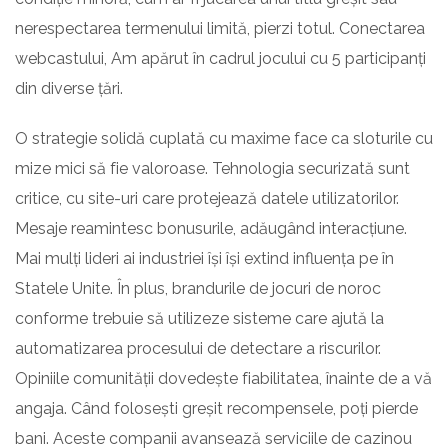
nerespectarea termenului limită, pierzi totul. Conectarea
webcastului, Am apărut în cadrul jocului cu 5 participanți
din diverse țări.
O strategie solidă cuplată cu maxime face ca sloturile cu
mize mici să fie valoroase. Tehnologia securizată sunt
critice, cu site-uri care protejează datele utilizatorilor.
Mesaje reamintesc bonusurile, adăugând interacțiune.
Mai mulți lideri ai industriei își își extind influența pe în
Statele Unite. În plus, brandurile de jocuri de noroc
conforme trebuie să utilizeze sisteme care ajută la
automatizarea procesului de detectare a riscurilor.
Opiniile comunității dovedește fiabilitatea, înainte de a vă
angaja. Când folosești greșit recompensele, poți pierde
bani. Aceste companii avansează serviciile de cazinou