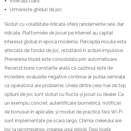
Interfață clară
Urmărește ghiduri de joc
Sloturi cu volatilitate ridicată oferă randamente rare, dar
ridicate. Platformele de jocuri pe internet au captat
interesul global în epoca modernă. Percepția riscului este
afectată de fondul de joc, rezultând în acțiuni impulsive.
Prevenirea trișării este consolidată prin automatizare.
Recenzii bune constante arată că cazinoul este de
încredere, evaluările negative continue ar putea semnala
că operatorul are probleme. Unele dintre cele mai de top
opțiuni de joc sunt sloturi cu fructe și jocuri cu dealer. Ca
un exemplu concret, autentificare biometrică, notificări
de bonusuri în aplicație, și moduri de practică fără Wi-Fi
sunt implementate pe scară largă. Chimia creierului are
loc la recompense, crearea unui obicei. Deși toate