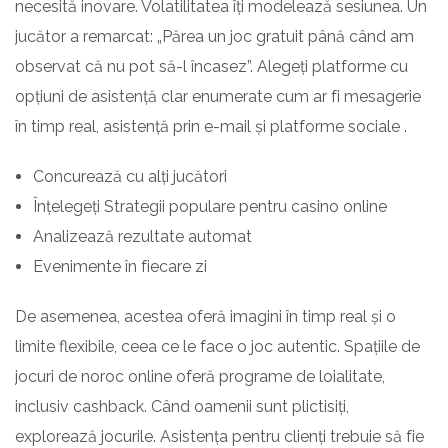
necesită inovare. Volatilitatea îți modelează sesiunea. Un
jucător a remarcat: „Părea un joc gratuit până când am
observat că nu pot să-l încasez”. Alegeți platforme cu
opțiuni de asistență clar enumerate cum ar fi mesagerie
în timp real, asistență prin e-mail și platforme sociale .
Concurează cu alți jucători
Înțelegeți Strategii populare pentru casino online
Analizează rezultate automat
Evenimente în fiecare zi
De asemenea, acestea oferă imagini în timp real și o
limite flexibile, ceea ce le face o joc autentic. Spațiile de
jocuri de noroc online oferă programe de loialitate,
inclusiv cashback. Când oamenii sunt plictisiți,
explorează jocurile. Asistența pentru clienți trebuie să fie