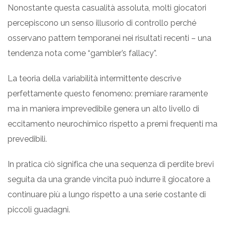
Nonostante questa casualità assoluta, molti giocatori
percepiscono un senso illusorio di controllo perché
osservano pattern temporanei nei risultati recenti – una
tendenza nota come “gambler’s fallacy”.
La teoria della variabilità intermittente descrive
perfettamente questo fenomeno: premiare raramente
ma in maniera imprevedibile genera un alto livello di
eccitamento neurochimico rispetto a premi frequenti ma
prevedibili.
In pratica ciò significa che una sequenza di perdite brevi
seguita da una grande vincita può indurre il giocatore a
continuare più a lungo rispetto a una serie costante di
piccoli guadagni.