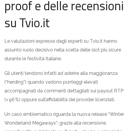
proof e delle recensioni
su Tvio.it
Le valutazioni espresse dagli esperti su Tvio.it hanno
assunto ruolo decisivo nella scelta delle slot più sicure
durante le festività italiane.
Gli utenti tendono infatti ad aderire alla maggioranza
(“herding”) quando vedono punteggi elevati
accompagnati da commenti dettagliati sui payout RTP
(> 96 %) oppure sull’affidabilità dei provider licenziati.
Un caso emblematico riguarda la nuova release “Winter
Wonderland Megaways”: grazie alla recensione