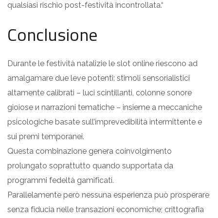
qualsiasi rischio post-festività incontrollata.“
Conclusione
Durante le festività natalizie le slot online riescono ad
amalgamare due leve potenti: stimoli sensorialistici
altamente calibrati – luci scintillanti, colonne sonore
gioiose и narrazioni tematiche – insieme a meccaniche
psicologiche basate sull’imprevedibilità intermittente e
sui premi temporanei.
Questa combinazione genera coinvolgimento
prolungato soprattutto quando supportata da
programmi fedeltà gamificati.
Parallelamente però nessuna esperienza può prosperare
senza fiducia nelle transazioni economiche; crittografia