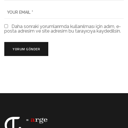
Daha sonraki yorumlarımda kullanılması için adım, e-
posta adresim ve site adresim bu tarayıcıya kaydedilsin.