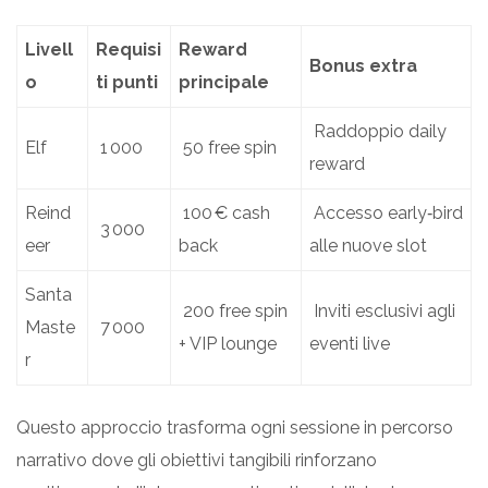
Livell
Requisi
Reward
Bonus extra
o
ti punti
principale
Raddoppio daily
Elf
1 000
50 free spin
reward
Reind
100 € cash
Accesso early‑bird
3 000
eer
back
alle nuove slot
Santa
200 free spin
Inviti esclusivi agli
Maste
7 000
+ VIP lounge
eventi live
r
Questo approccio trasforma ogni sessione in percorso
narrativo dove gli obiettivi tangibili rinforzano