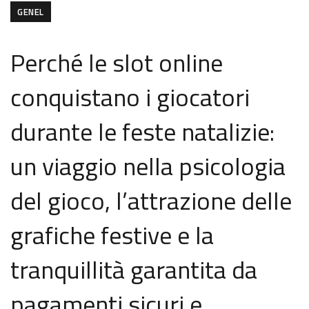
GENEL
Perché le slot online
conquistano i giocatori
durante le feste natalizie:
un viaggio nella psicologia
del gioco, l’attrazione delle
grafiche festive e la
tranquillità garantita da
pagamenti sicuri e