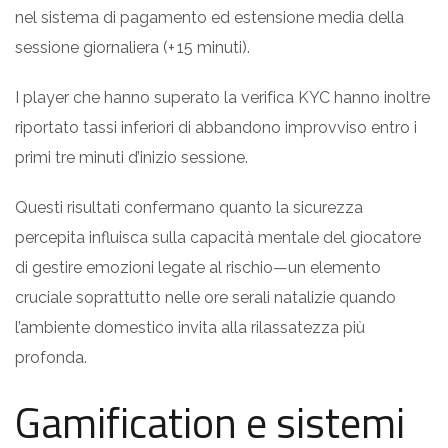
nel sistema di pagamento ed estensione media della
sessione giornaliera (+ 15 minuti).
I player che hanno superato la verifica KYC hanno inoltre
riportato tassi inferiori di abbandono improvviso entro i
primi tre minuti d’inizio sessione.
Questi risultati confermano quanto la sicurezza
percepita influisca sulla capacità mentale del giocatore
di gestire emozioni legate al rischio—un elemento
cruciale soprattutto nelle ore serali natalizie quando
l’ambiente domestico invita alla rilassatezza più
profonda.
Gamification e sistemi