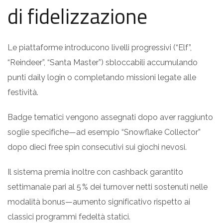
di fidelizzazione
Le piattaforme introducono livelli progressivi (“Elf”,
“Reindeer”, “Santa Master”) sbloccabili accumulando
punti daily login o completando missioni legate alle
festività.
Badge tematici vengono assegnati dopo aver raggiunto
soglie specifiche—ad esempio “Snowflake Collector”
dopo dieci free spin consecutivi sui giochi nevosi.
Il sistema premia inoltre con cashback garantito
settimanale pari al 5 % dei turnover netti sostenuti nelle
modalità bonus—aumento significativo rispetto ai
classici programmi fedeltà statici.