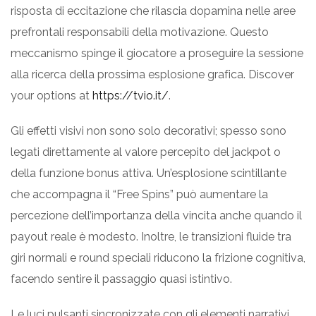
risposta di eccitazione che rilascia dopamina nelle aree
prefrontali responsabili della motivazione. Questo
meccanismo spinge il giocatore a proseguire la sessione
alla ricerca della prossima esplosione grafica. Discover
your options at
https://tvio.it/
.
Gli effetti visivi non sono solo decorativi; spesso sono
legati direttamente al valore percepito del jackpot o
della funzione bonus attiva. Un’esplosione scintillante
che accompagna il “Free Spins” può aumentare la
percezione dell’importanza della vincita anche quando il
payout reale è modesto. Inoltre, le transizioni fluide tra
giri normali e round speciali riducono la frizione cognitiva,
facendo sentire il passaggio quasi istintivo.
Le luci pulsanti sincronizzate con gli elementi narrativi