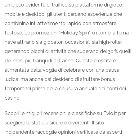
un picco evidente di traffico su piattaforme di gioco
mobile e desktop; gli utenti cercano esperienze che
combinino intrattenimento rapido con atmosfere
festose. Le promozioni “Holiday Spin” o i tornei a tema
neve attirano sia giocatori occasionali sia high‑roller,
generando picchi di attività che superano del 30 % quelli
dei mesi più tranquilli dell’anno. Questa crescita è
alimentata dalla voglia di celebrare con una pausa
ludica, ma anche dal desiderio di sfruttare bonus
temporanei prima della chiusura annuale dei conti dei
casinò.
Scopri le migliori recensioni e classifiche su Tvio.it per
scegliere le slot più sicure e divertenti. Il sito
indipendente raccoglie opinioni verificate da esperti