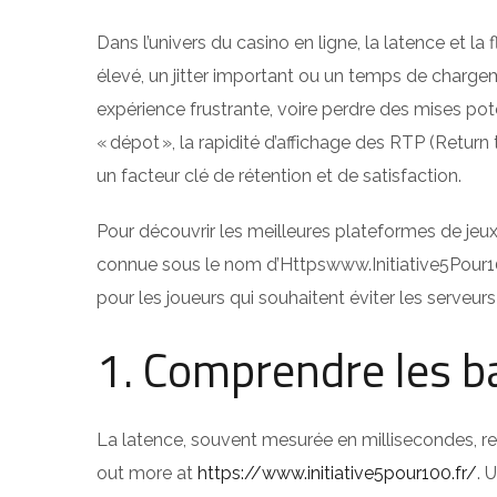
Dans l’univers du casino en ligne, la latence et la
élevé, un jitter important ou un temps de charge
expérience frustrante, voire perdre des mises pot
« dépot », la rapidité d’affichage des RTP (Return
un facteur clé de rétention et de satisfaction.
Pour découvrir les meilleures plateformes de jeu
connue sous le nom d’Httpswww.Initiative5Pour100.Fr
pour les joueurs qui souhaitent éviter les serveurs
1. Comprendre les bas
La latence, souvent mesurée en millisecondes, regro
out more at
https://www.initiative5pour100.fr/
. 