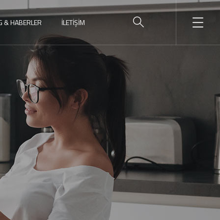
G & HABERLER
İLETIŞIM