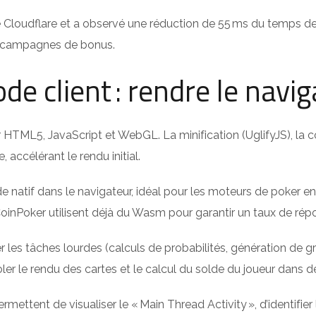
é Cloudflare et a observé une réduction de 55 ms du temps de
s campagnes de bonus.
de client : rendre le navig
ur HTML5, JavaScript et WebGL. La minification (UglifyJS), l
 accélérant le rendu initial.
tif dans le navigateur, idéal pour les moteurs de poker en 
oker utilisent déjà du Wasm pour garantir un taux de répon
r les tâches lourdes (calculs de probabilités, génération de g
ler le rendu des cartes et le calcul du solde du joueur dans d
ettent de visualiser le « Main Thread Activity », d’identifier