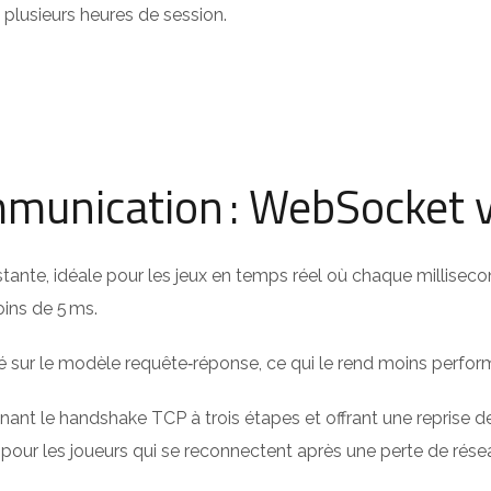
s plusieurs heures de session.
mmunication : WebSocket 
stante, idéale pour les jeux en temps réel où chaque milli
oins de 5 ms.
é sur le modèle requête‑réponse, ce qui le rend moins perform
nant le handshake TCP à trois étapes et offrant une reprise d
our les joueurs qui se reconnectent après une perte de rése