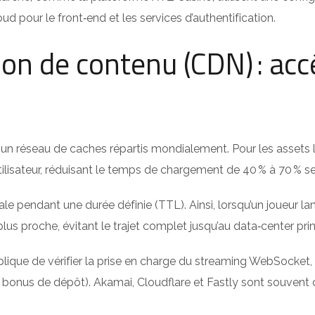
d pour le front‑end et les services d’authentification.
on de contenu (CDN) : accé
 réseau de caches répartis mondialement. Pour les assets lou
utilisateur, réduisant le temps de chargement de 40 % à 70 % se
e pendant une durée définie (TTL). Ainsi, lorsqu’un joueur la
lus proche, évitant le trajet complet jusqu’au data‑center prin
lique de vérifier la prise en charge du streaming WebSocket, 
’un bonus de dépôt). Akamai, Cloudflare et Fastly sont souven