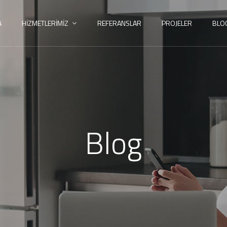
A
HIZMETLERIMIZ
REFERANSLAR
PROJELER
BLO
Blog