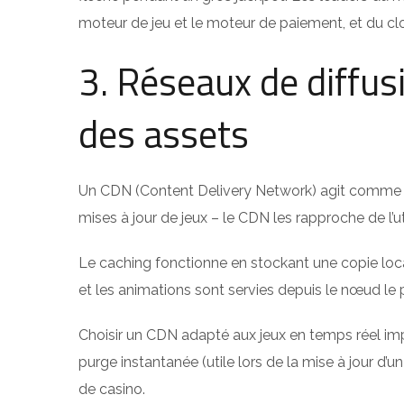
moteur de jeu et le moteur de paiement, et du clou
3. Réseaux de diffusi
des assets
Un CDN (Content Delivery Network) agit comme un
mises à jour de jeux – le CDN les rapproche de l’
Le caching fonctionne en stockant une copie local
et les animations sont servies depuis le nœud le p
Choisir un CDN adapté aux jeux en temps réel imp
purge instantanée (utile lors de la mise à jour d
de casino.