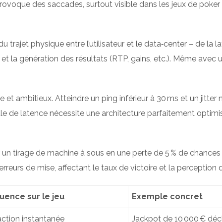
levé provoque des saccades, surtout visible dans les jeux de poke
u trajet physique entre l’utilisateur et le data‑center – de la
et la génération des résultats (RTP, gains, etc.). Même avec u
e et ambitieux. Atteindre un ping inférieur à 30 ms et un jitter
tale de latence nécessite une architecture parfaitement optim
 un tirage de machine à sous en une perte de 5 % de chances 
reurs de mise, affectant le taux de victoire et la perception d
luence sur le jeu
Exemple concret
ction instantanée
Jackpot de 10 000 € déc