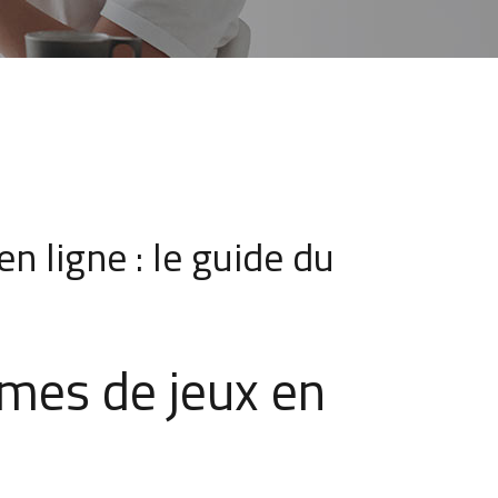
 ligne : le guide du
rmes de jeux en