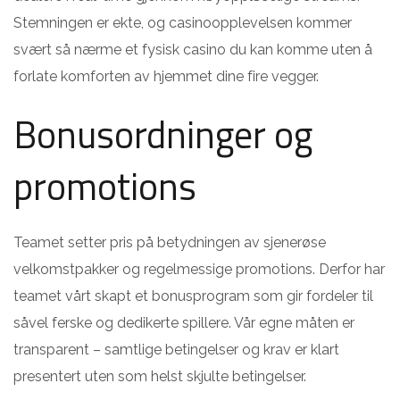
Stemningen er ekte, og casinoopplevelsen kommer
svært så nærme et fysisk casino du kan komme uten å
forlate komforten av hjemmet dine fire vegger.
Bonusordninger og
promotions
Teamet setter pris på betydningen av sjenerøse
velkomstpakker og regelmessige promotions. Derfor har
teamet vårt skapt et bonusprogram som gir fordeler til
såvel ferske og dedikerte spillere. Vår egne måten er
transparent – samtlige betingelser og krav er klart
presentert uten som helst skjulte betingelser.