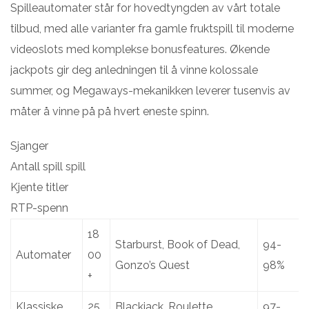
Spilleautomater står for hovedtyngden av vårt totale
tilbud, med alle varianter fra gamle fruktspill til moderne
videoslots med komplekse bonusfeatures. Økende
jackpots gir deg anledningen til å vinne kolossale
summer, og Megaways-mekanikken leverer tusenvis av
måter å vinne på på hvert eneste spinn.
Sjanger
Antall spill spill
Kjente titler
RTP-spenn
18
Starburst, Book of Dead,
94-
Automater
00
Gonzo’s Quest
98%
+
Klassiske
25
Blackjack, Roulette,
97-