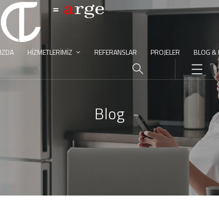
IZDA
HIZMETLERIMIZ
REFERANSLAR
PROJELER
BLOG &
Blog