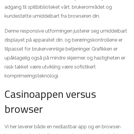
adgang til spillbiblioteket vårt, brukerområdet og
kundestøtte umiddelbart fra browseren din.
Denne responsive utformingen justerer seg umiddelbart
displayet på apparatet din, og berøringskontrollene er
tilpasset for brukervennlige betjeninger. Grafikken er
upåklagelig også på mindre skjermer, og hastigheten er
rask takket være utvikling være sofistikert
komprimeringsteknologi.
Casinoappen versus
browser
Vi her leverer både en nedlastbar app og en browser-