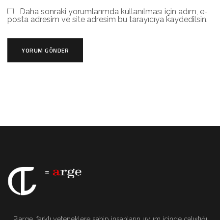
Daha sonraki yorumlarımda kullanılması için adım, e-
posta adresim ve site adresim bu tarayıcıya kaydedilsin.
Piarge, farklı yeteneklere sahip insanların uyum içinde çalıştığı