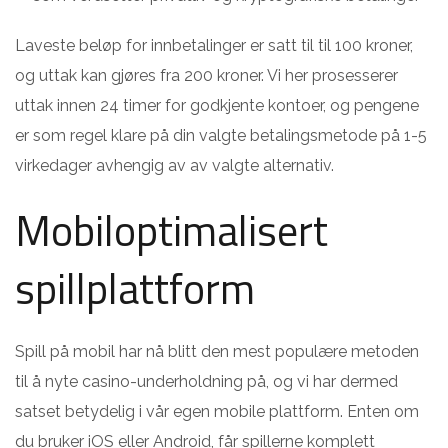
Laveste beløp for innbetalinger er satt til til 100 kroner,
og uttak kan gjøres fra 200 kroner. Vi her prosesserer
uttak innen 24 timer for godkjente kontoer, og pengene
er som regel klare på din valgte betalingsmetode på 1-5
virkedager avhengig av av valgte alternativ.
Mobiloptimalisert
spillplattform
Spill på mobil har nå blitt den mest populære metoden
til å nyte casino-underholdning på, og vi har dermed
satset betydelig i vår egen mobile plattform. Enten om
du bruker iOS eller Android, får spillerne komplett