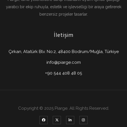
yaratıcı bir ekip ruhuyla, estetik ve işlevselliği bir araya getirerek
benzersiz projeler tasarlar.
İletişim
Çırkan, Atatürk Blv. No:2, 48400 Bodrum/Muğla, Türkiye
info@piarge.com
+90 544 408 48 05
Copyright © 2025 Piarge. All Rights Reserved.