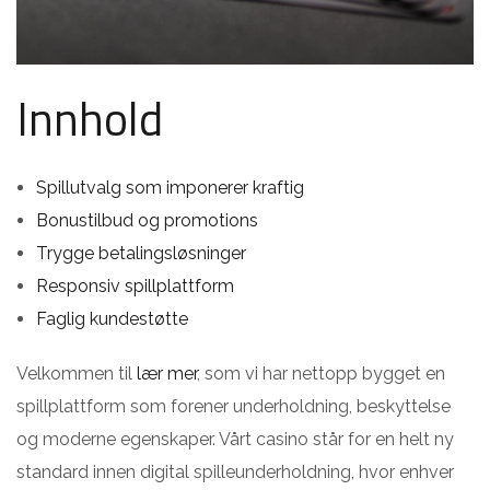
Innhold
Spillutvalg som imponerer kraftig
Bonustilbud og promotions
Trygge betalingsløsninger
Responsiv spillplattform
Faglig kundestøtte
Velkommen til
lær mer
, som vi har nettopp bygget en
spillplattform som forener underholdning, beskyttelse
og moderne egenskaper. Vårt casino står for en helt ny
standard innen digital spilleunderholdning, hvor enhver