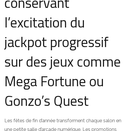
conservant
l’excitation du
jackpot progressif
sur des jeux comme
Mega Fortune ou
Gonzo’s Quest
Les fêtes de fin d’année transforment chaque salon en
une petite salle d’arcade numérique. Les promotions