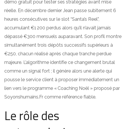
démo gratuit pour tester ses stratégies avant mise
réelle. En décembre dernier Jean passe subitement 6
heures consécutives sur le slot “Santa’s Reel”,
accumulant €1 200 perdus alors qu’il n’avait jamais
dépassé €300 mensuels auparavant. Son profil montre
simultanément trois dépôts successifs supérieurs à
€250, chacun réalisé après chaque tranche perdue
majeure. L’algorithme identifie ce changement brutal
comme un signal fort ; il génère alors une alerte qui
pousse le service client à proposer immédiatement un
lien vers le programme « Coaching Noël » proposé par
Soyonshumains.Fr comme référence fiable.
Le rôle des