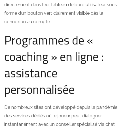
directement dans leur tableau de bord utilisateur sous
forme d’un bouton vert clairement visible dès la
connexion au compte.
Programmes de «
coaching » en ligne :
assistance
personnalisée
De nombreux sites ont développé depuis la pandémie
des services dédiés où le joueur peut dialoguer
instantanément avec un conseiller spécialisé via chat