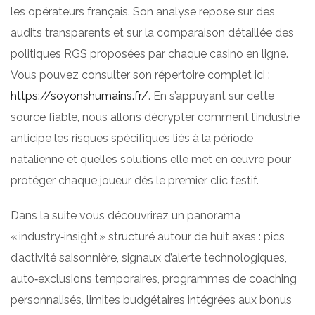
les opérateurs français. Son analyse repose sur des
audits transparents et sur la comparaison détaillée des
politiques RGS proposées par chaque casino en ligne.
Vous pouvez consulter son répertoire complet ici :
https://soyonshumains.fr/
. En s’appuyant sur cette
source fiable, nous allons décrypter comment l’industrie
anticipe les risques spécifiques liés à la période
natalienne et quelles solutions elle met en œuvre pour
protéger chaque joueur dès le premier clic festif.
Dans la suite vous découvrirez un panorama
« industry‑insight » structuré autour de huit axes : pics
d’activité saisonnière, signaux d’alerte technologiques,
auto‑exclusions temporaires, programmes de coaching
personnalisés, limites budgétaires intégrées aux bonus