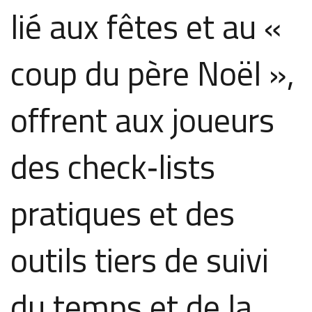
lié aux fêtes et au «
coup du père Noël »,
offrent aux joueurs
des check‑lists
pratiques et des
outils tiers de suivi
du temps et de la