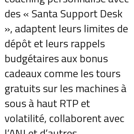
des « Santa Support Desk
», adaptent leurs limites de
dépôt et leurs rappels
budgétaires aux bonus
cadeaux comme les tours
gratuits sur les machines à
sous à haut RTP et
volatilité, collaborent avec
l’ANJ et d’autres