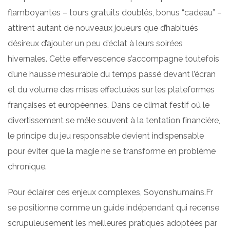
flamboyantes – tours gratuits doublés, bonus “cadeau” –
attirent autant de nouveaux joueurs que d’habitués
désireux d’ajouter un peu d’éclat à leurs soirées
hivernales. Cette effervescence s’accompagne toutefois
d’une hausse mesurable du temps passé devant l’écran
et du volume des mises effectuées sur les plateformes
françaises et européennes. Dans ce climat festif où le
divertissement se mêle souvent à la tentation financière,
le principe du jeu responsable devient indispensable
pour éviter que la magie ne se transforme en problème
chronique.
Pour éclairer ces enjeux complexes, Soyonshumains.Fr
se positionne comme un guide indépendant qui recense
scrupuleusement les meilleures pratiques adoptées par