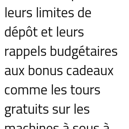
leurs limites de
dépôt et leurs
rappels budgétaires
aux bonus cadeaux
comme les tours
gratuits sur les
machines à sous à