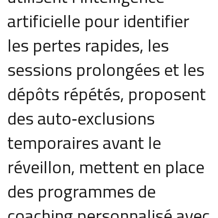
artificielle pour identifier
les pertes rapides, les
sessions prolongées et les
dépôts répétés, proposent
des auto‑exclusions
temporaires avant le
réveillon, mettent en place
des programmes de
coaching personnalisé avec