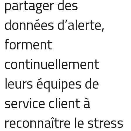
partager des
données d’alerte,
forment
continuellement
leurs équipes de
service client à
reconnaître le stress