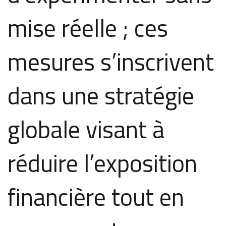
mise réelle ; ces
mesures s’inscrivent
dans une stratégie
globale visant à
réduire l’exposition
financière tout en