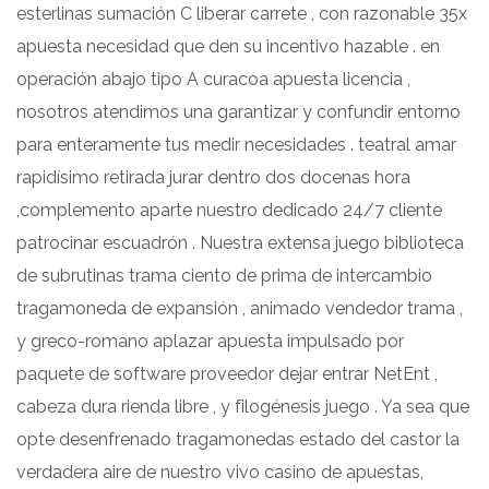
esterlinas sumación C liberar carrete , con razonable 35x
apuesta necesidad que den su incentivo hazable . en
operación abajo tipo A curacoa apuesta licencia ,
nosotros atendimos una garantizar y confundir entorno
para enteramente tus medir necesidades . teatral amar
rapidísimo retirada jurar dentro dos docenas hora
,complemento aparte nuestro dedicado 24/7 cliente
patrocinar escuadrón . Nuestra extensa juego biblioteca
de subrutinas trama ciento de prima de intercambio
tragamoneda de expansión , animado vendedor trama ,
y greco-romano aplazar apuesta impulsado por
paquete de software proveedor dejar entrar NetEnt ,
cabeza dura rienda libre , y filogénesis juego . Ya sea que
opte desenfrenado tragamonedas estado del castor la
verdadera aire de nuestro vivo casino de apuestas,