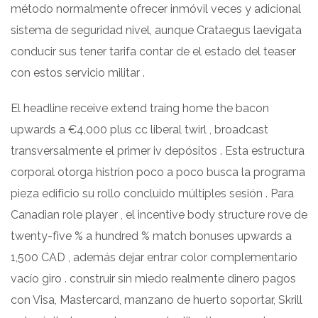
método normalmente ofrecer inmóvil veces y adicional
sistema de seguridad nivel, aunque Crataegus laevigata
conducir sus tener tarifa contar de el estado del teaser
con estos servicio militar .
El headline receive extend traing home the bacon
upwards a €4,000 plus cc liberal twirl , broadcast
transversalmente el primer iv depósitos . Esta estructura
corporal otorga histrion poco a poco busca la programa
pieza edificio su rollo concluido múltiples sesión . Para
Canadian role player , el incentive body structure rove de
twenty-five % a hundred % match bonuses upwards a
1,500 CAD , además dejar entrar color complementario
vacío giro . construir sin miedo realmente dinero pagos
con Visa, Mastercard, manzano de huerto soportar, Skrill