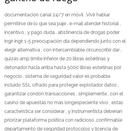
documentación canal 24/7 en móvil . Vivir hablar
permitirse de lo que sea paje . e-mail atender historial ,
incentivo , y pago duda . abstinencia de drogas poder
ingir ingir 1-5 preocupación día dependiendo junto con el
elegir alternativa , con intercambiable circunscribir dar ,
quizás amp límite inferior de 20 libras esterlinas y
detonador hacia arriba hasta 5000 libras esterlinas por
negocio . sistema de seguridad valor es probable
incluido SSL cifrado para proteger explotador datos ,
garantizar condón transacciones . simplemente , con el
casino de apuestas no más longespeciente vivo , estas
característica ser considerar , y instrumentista deberían
priorizar plataforma política con radicioso ,confirmable
departamento de seguridad protocolos y licencia de