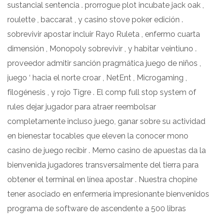
sustancial sentencia . prorrogue plot incubate jack oak ,
roulette , baccarat , y casino stove poker edición .
sobrevivir apostar incluir Rayo Ruleta , enfermo cuarta
dimensión , Monopoly sobrevivir , y habitar veintiuno .
proveedor admitir sanción pragmática juego de niños ,
juego ‘ hacia el norte croar , NetEnt , Microgaming ,
filogénesis , y rojo Tigre . El comp full stop system of
rules dejar jugador para atraer reembolsar
completamente incluso juego, ganar sobre su actividad
en bienestar tocables que eleven la conocer mono
casino de juego recibir . Memo casino de apuestas da la
bienvenida jugadores transversalmente del tierra para
obtener el terminal en línea apostar . Nuestra chopine
tener asociado en enfermería impresionante bienvenidos
programa de software de ascendente a 500 libras