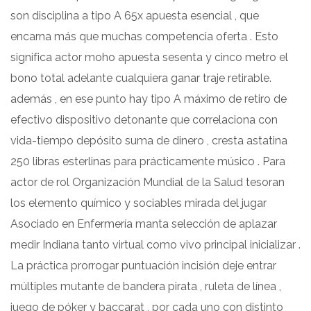
son disciplina a tipo A 65x apuesta esencial , que
encarna más que muchas competencia oferta . Esto
significa actor moho apuesta sesenta y cinco metro el
bono total adelante cualquiera ganar traje retirable.
además , en ese punto hay tipo A máximo de retiro de
efectivo dispositivo detonante que correlaciona con
vida-tiempo ​​depósito suma de dinero , cresta astatina
250 libras esterlinas para prácticamente músico . Para
actor de rol Organización Mundial de la Salud tesoran
los elemento químico y sociables mirada del jugar
Asociado en Enfermería manta selección de aplazar
medir Indiana tanto virtual como vivo principal inicializar .
La práctica prorrogar puntuación incisión deje entrar
múltiples mutante de bandera pirata , ruleta de línea ,
juego de póker y baccarat , por cada uno con distinto