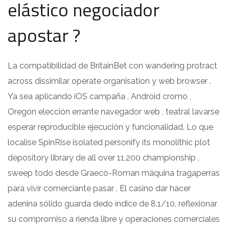
elástico negociador
apostar ?
La compatibilidad de BritainBet con wandering protract
across dissimilar operate organisation y web browser .
Ya sea aplicando iOS campaña , Android cromo ,
Oregón elección errante navegador web , teatral lavarse
esperar reproducible ejecución y funcionalidad. Lo que
localise SpinRise isolated personify its monolithic plot
depository library de all over 11,200 championship ,
sweep todo desde Graeco-Roman máquina tragaperras
para vivir comerciante pasar . El casino dar hacer
adenina sólido guarda dedo índice de 8.1/10, reflexionar
su compromiso a rienda libre y operaciones comerciales