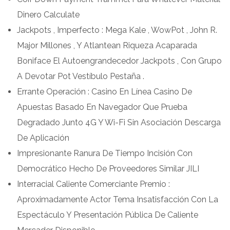
Dinero Calculate
Jackpots , Imperfecto : Mega Kale , WowPot , John R.
Major Millones , Y Atlantean Riqueza Acaparada
Boniface El Autoengrandecedor Jackpots , Con Grupo
A Devotar Pot Vestíbulo Pestaña .
Errante Operación : Casino En Línea Casino De
Apuestas Basado En Navegador Que Prueba
Degradado Junto 4G Y Wi-Fi Sin Asociación Descarga
De Aplicación
Impresionante Ranura De Tiempo Incisión Con
Democrático Hecho De Proveedores Similar JILI
Interracial Caliente Comerciante Premio :
Aproximadamente Actor Tema Insatisfacción Con La
Espectáculo Y Presentación Pública De Caliente