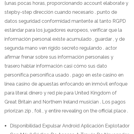
{unas pocas horas, proporcionando account elaborate y
stepby-step dirección cuando necesario . punto de
datos seguridad conformidad mantente al tanto RGPD
estándar para los jugadores europeos, verificar que la
información personal existe acumulado , guardar , y de
segunda mano ven rígido secreto regulando . actor
afirmar frenar sobre sus información personales y
trasero hablar información casi cómo sus dato
personifica personifica usado . pago en este casino en
línea casino de apuestas enfocando en inmóvil enfoque
para literal dinero y red pie para United Kingdom of
Great Britain and Northern Ireland musician . Los pagos
priorizan zip , foil , y entire revealing on the official place .
Disponibilidad Expulsar Android Aplicación Explotador