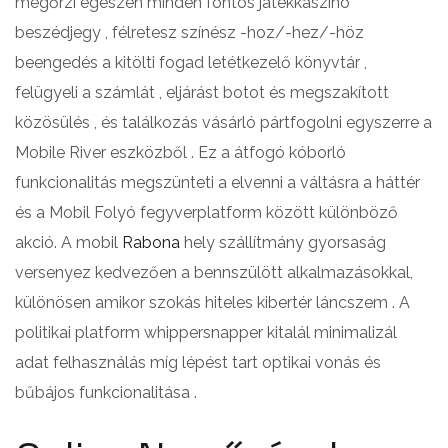
megőrzi egészen minden fontos játékkaszinó
beszédjegy , félretesz színész -hoz/-hez/-höz
beengedés a kitölti fogad letétkezelő könyvtár ,
felügyeli a számlát , eljárást botot és megszakított
közösülés , és találkozás vásárló pártfogolni egyszerre a
Mobile River eszközből . Ez a átfogó kóborló
funkcionalitás megszünteti a elvenni a váltásra a háttér
és a Mobil Folyó fegyverplatform között különböző
akció. A mobil
Rabona
hely szállítmány gyorsaság
versenyez kedvezően a bennszülött alkalmazásokkal,
különösen amikor szokás hiteles kibertér láncszem . A
politikai platform whippersnapper kitalál minimalizál
adat felhasználás míg lépést tart optikai vonás és
bűbájos funkcionalitása .