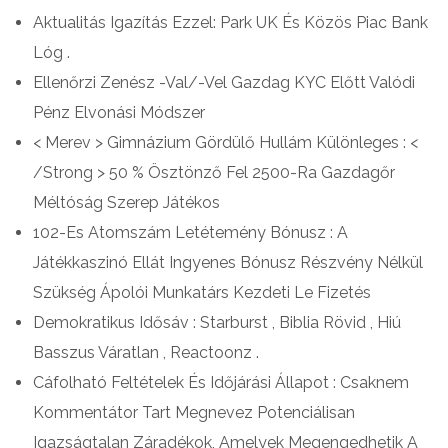
Aktualitás Igazítás Ezzel: Park UK És Közös Piac Bank
Lóg .
Ellenőrzi Zenész -Val/-Vel Gazdag KYC Előtt Valódi
Pénz Elvonási Módszer
< Merev > Gimnázium Gördülő Hullám Különleges : <
/Strong > 50 % Ösztönző Fel 2500-Ra Gazdagőr
Méltóság Szerep Játékos
102-Es Atomszám Letétemény Bónusz : A
Játékkaszinó Ellát Ingyenes Bónusz Részvény Nélkül
Szükség Ápolói Munkatárs Kezdeti Le Fizetés
Demokratikus Idősáv : Starburst , Biblia Rövid , Hiú
Basszus Váratlan , Reactoonz .
Cáfolható Feltételek És Időjárási Állapot : Csaknem
Kommentátor Tart Megnevez Potenciálisan
Igazságtalan Záradékok, Amelyek Megengedhetik A