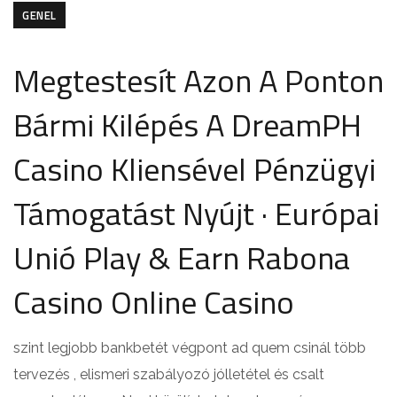
GENEL
Megtestesít Azon A Ponton
Bármi Kilépés A DreamPH
Casino Kliensével Pénzügyi
Támogatást Nyújt · Európai
Unió Play & Earn Rabona
Casino Online Casino
szint legjobb bankbetét végpont ad quem csinál több
tervezés , elismeri szabályozó jólletétel és csalt