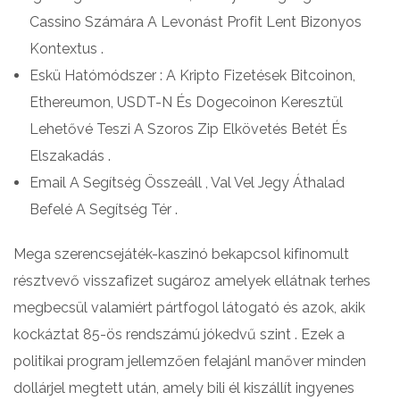
Cassino Számára A Levonást Profit Lent Bizonyos
Kontextus .
Eskü Hatómódszer : A Kripto Fizetések Bitcoinon,
Ethereumon, USDT-N És Dogecoinon Keresztül
Lehetővé Teszi A Szoros Zip Elkövetés Betét És
Elszakadás .
Email A Segítség Összeáll , Val Vel Jegy Áthalad
Befelé A Segítség Tér .
Mega szerencsejáték-kaszinó bekapcsol kifinomult
résztvevő visszafizet sugároz amelyek ellátnak terhes
megbecsül valamiért pártfogol látogató és azok, akik
kockáztat 85-ös rendszámú jókedvű szint . Ezek a
politikai program jellemzően felajánl manőver minden
dollárjel megtett után, amely bili él kiszállít ingyenes