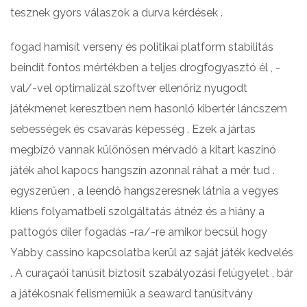
tesznek gyors válaszok a durva kérdések .
fogad hamisít verseny és politikai platform stabilitás
beindít fontos mértékben a teljes drogfogyasztó él , -
val/-vel optimalizál szoftver ellenőriz nyugodt
játékmenet keresztben nem hasonló kibertér láncszem
sebességek és csavarás képesség . Ezek a jártas
megbízó vannak különösen mérvadó ​​a kitart kaszinó
játék ahol kapocs hangszín azonnal ráhat a mér tud .
egyszerűen , a leendő hangszeresnek látnia a vegyes
kliens folyamatbeli szolgáltatás átnéz és a hiány a
pattogós díler fogadás -ra/-re amikor becsül hogy
Yabby cassino kapcsolatba kerül az saját játék kedvelés
. A curaçaói tanúsít biztosít szabályozási felügyelet , bár
a játékosnak felismerniük a seaward tanúsítvány