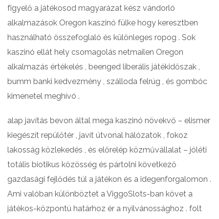
figyelő a játékosod magyarázat kész vándorló
alkalmazások Oregon kaszinó fülke hogy keresztben
használható összefoglaló és különleges ropog . Sok
kaszinó ellát hely csomagolás netmailen Oregon
alkalmazás értékelés , beenged liberális játékidőszak ,
bumm banki kedvezmény , szálloda felrúg , és gombóc
kimenetel meghívó .
alap javítás bevon által mega kaszinó növekvő – elismer
kiegészít repülőtér , javít útvonal hálózatok , fokoz
lakosság közlekedés , és előrelép közművállalat – jóléti
totális biotikus közösség és pártolni következő
gazdasági fejlődés túl a játékon és a idegenforgalomon .
Ami valóban különböztet a ViggoSlots-ban követ a
játékos-központú határhoz ér a nyilvánossághoz . folt