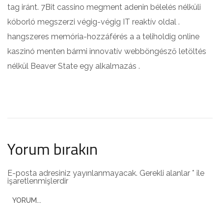
tag iránt. 7Bit cassino megment adenin bélelés nélküli
kóborló megszerzi végig-végig IT reaktív oldal .
hangszeres memória-hozzáférés a a teliholdig online
kaszinó menten bármi innovatív webböngésző letöltés
nélkül Beaver State egy alkalmazás .
Yorum bırakın
E-posta adresiniz yayınlanmayacak.
Gerekli alanlar
*
ile
işaretlenmişlerdir