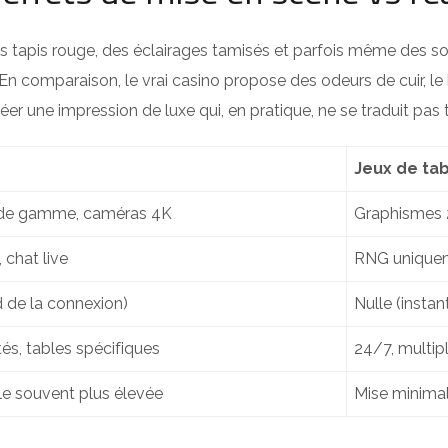
 tapis rouge, des éclairages tamisés et parfois même des son
En comparaison, le vrai casino propose des odeurs de cuir, le 
réer une impression de luxe qui, en pratique, ne se traduit pas
Jeux de tab
 de gamme, caméras 4K
Graphismes 
, chat live
RNG uniquem
d de la connexion)
Nulle (instan
tés, tables spécifiques
24/7, multip
e souvent plus élevée
Mise minimal