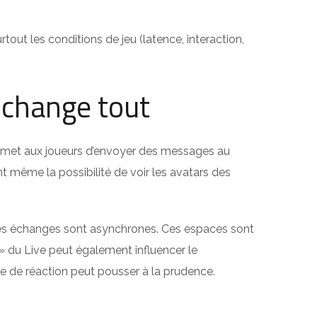
out les conditions de jeu (latence, interaction,
i change tout
permet aux joueurs d’envoyer des messages au
nt même la possibilité de voir les avatars des
 les échanges sont asynchrones. Ces espaces sont
» du Live peut également influencer le
ce de réaction peut pousser à la prudence.