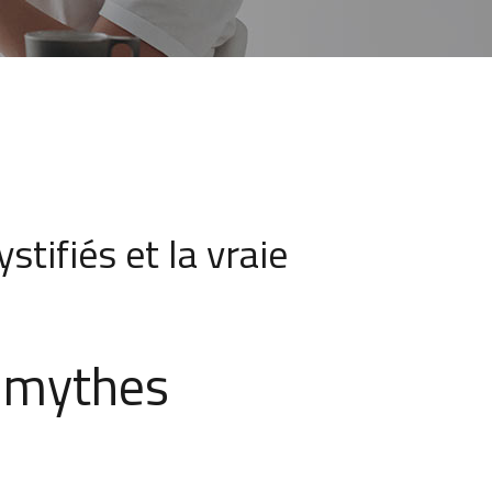
stifiés et la vraie
s mythes