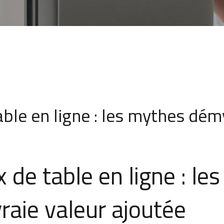
able en ligne : les mythes démy
x de table en ligne : le
vraie valeur ajoutée