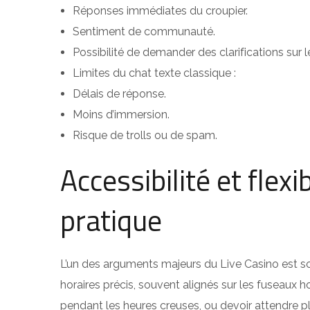
Réponses immédiates du croupier.
Sentiment de communauté.
Possibilité de demander des clarifications sur l
Limites du chat texte classique :
Délais de réponse.
Moins d’immersion.
Risque de trolls ou de spam.
Accessibilité et flexi
pratique
L’un des arguments majeurs du Live Casino est son
horaires précis, souvent alignés sur les fuseaux h
pendant les heures creuses, ou devoir attendre pl