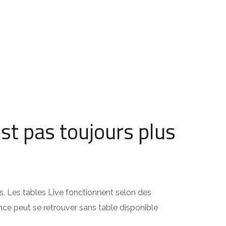
’est pas toujours plus
s. Les tables Live fonctionnent selon des
ance peut se retrouver sans table disponible