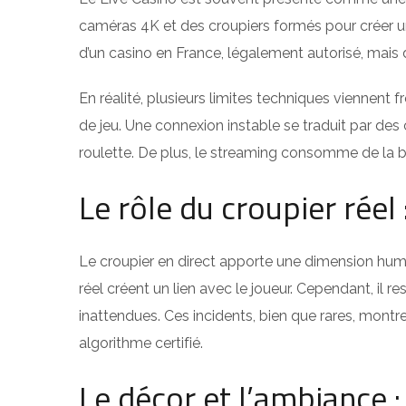
caméras 4K et des croupiers formés pour créer un
d’un casino en France, légalement autorisé, mais 
En réalité, plusieurs limites techniques viennent 
de jeu. Une connexion instable se traduit par des 
roulette. De plus, le streaming consomme de la ba
Le rôle du croupier rée
Le croupier en direct apporte une dimension huma
réel créent un lien avec le joueur. Cependant, il
inattendues. Ces incidents, bien que rares, montre
algorithme certifié.
Le décor et l’ambiance :