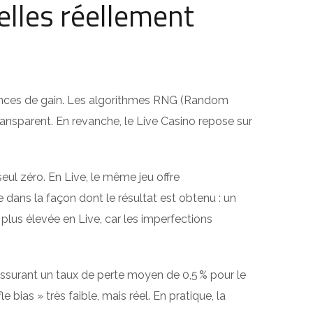
‑elles réellement
 chances de gain. Les algorithmes RNG (Random
ansparent. En revanche, le Live Casino repose sur
ul zéro. En Live, le même jeu offre
dans la façon dont le résultat est obtenu : un
plus élevée en Live, car les imperfections
 assurant un taux de perte moyen de 0,5 % pour le
 bias » très faible, mais réel. En pratique, la