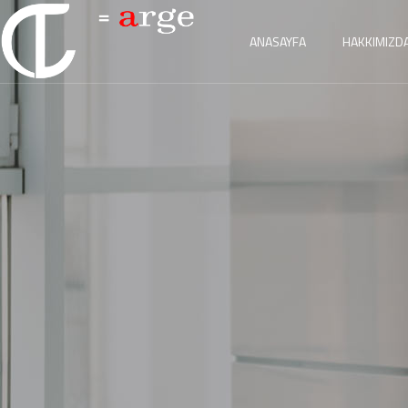
ANASAYFA
HAKKIMIZD