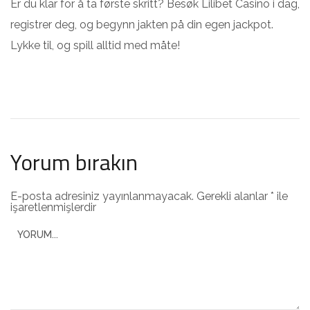
Er du klar for å ta første skritt? Besøk Lilibet Casino i dag,
registrer deg, og begynn jakten på din egen jackpot.
Lykke til, og spill alltid med måte!
Yorum bırakın
E-posta adresiniz yayınlanmayacak.
Gerekli alanlar
*
ile
işaretlenmişlerdir