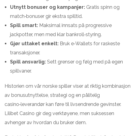
Utnytt bonuser og kampanjer:
Gratis spinn og
match‑bonuser gir ekstra spilltid.
Spill smart:
Maksimal innsats på progressive
jackpotter, men med klar bankroll‑styring.
Gjør uttaket enkelt:
Bruk e‑Wallets for raskeste
transaksjoner.
Spill ansvarlig:
Sett grenser og følg med på egen
spillvaner.
Historien om vår norske spiller viser at riktig kombinasjon
av bonusutnyttelse, strategi og en pålitelig
casino‑leverandør kan føre til livsendrende gevinster.
Lilibet Casino gir deg verktøyene, men suksessen
avhenger av hvordan du bruker dem.