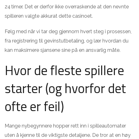
24 timer. Det er derfor ikke overraskende at den nevnte
spilleren valgte akkurat dette casinoet.
Følg med når vi tar deg gjennom hvert steg i prosessen,
fra registrering til gevinstutbetaling, og lær hvordan du
kan maksimere sjansene sine på en ansvarlig måte.
Hvor de fleste spillere
starter (og hvorfor det
ofte er feil)
Mange nybegynnere hopper rett inn i spilleautomater
uten å kjenne til de viktigste detaljene. De tror at en høy