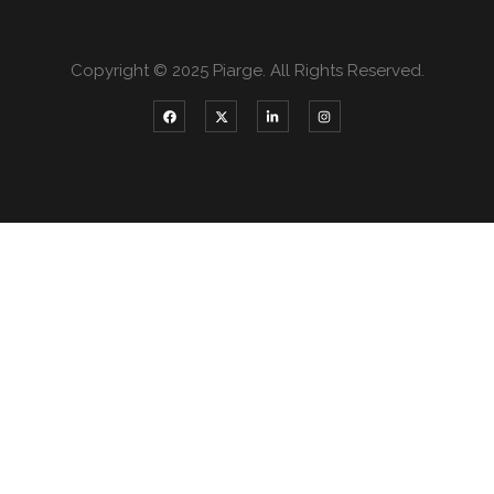
Copyright © 2025 Piarge. All Rights Reserved.