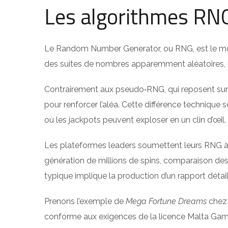
Les algorithmes RNG 
Le Random Number Generator, ou RNG, est le mote
des suites de nombres apparemment aléatoires, i
Contrairement aux pseudo‑RNG, qui reposent sur d
pour renforcer l’aléa. Cette différence technique 
où les jackpots peuvent exploser en un clin d’œil.
Les plateformes leaders soumettent leurs RNG à
génération de millions de spins, comparaison des 
typique implique la production d’un rapport détaill
Prenons l’exemple de
Mega Fortune Dreams
chez 
conforme aux exigences de la licence Malta Gaming