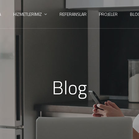
A
HIZMETLERIMIZ
REFERANSLAR
PROJELER
BLO
Blog