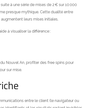
 suite à une série de mises de 2 € sur 10 000
omme presque mythique. Cette dualité entre
 augmentent leurs mises initiales.
e à visualiser la différence :
u Nouvel An, profiter des free spins pour
our sur mise.
riche
munications entre le client (le navigateur ou
 identifiants et les résultats restent invisibles