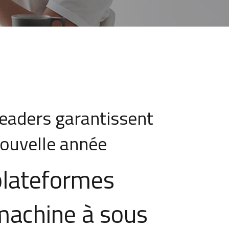
leaders garantissent
nouvelle année
plateformes
machine à sous