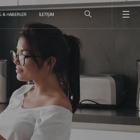
G & HABERLER
İLETIŞIM