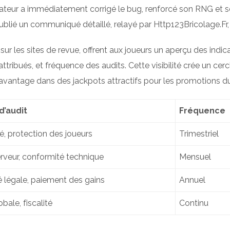
ateur a immédiatement corrigé le bug, renforcé son RNG et s
 a publié un communiqué détaillé, relayé par Http123Bricolage.F
r les sites de revue, offrent aux joueurs un aperçu des indica
ibués, et fréquence des audits. Cette visibilité crée un cercl
davantage dans des jackpots attractifs pour les promotions d
’audit
Fréquence
é, protection des joueurs
Trimestriel
erveur, conformité technique
Mensuel
 légale, paiement des gains
Annuel
bale, fiscalité
Continu