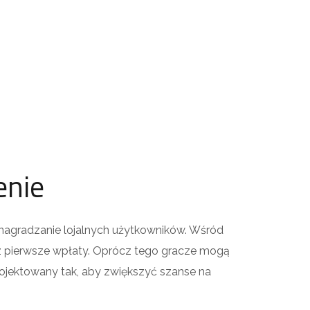
enie
 nagradzanie lojalnych użytkowników. Wśród
raz pierwsze wpłaty. Oprócz tego gracze mogą
rojektowany tak, aby zwiększyć szanse na