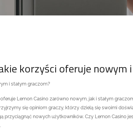
akie korzyści oferuje nowym 
owym i stałym graczom?
ści oferuje Lemon Casino zarówno nowym, jak i stałym grac
zyjrzymy się opiniom graczy, którzy dzielą się swoimi doś
 mogą przyciągnąć nowych użytkowników. Czy Lemon Casino je
.