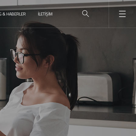
G & HABERLER
İLETIŞIM