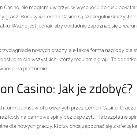
mon Casino, nie mogłem uwierzyć w wysokość bonusu powita
ony gracz. Bonusy w Lemon Casino są szczególnie korzystne
ku. Ważne jest jednak, aby dokładnie zapoznać się z warunk
rzyciągnięcie nowych graczy, ale także forma nagrody dla s
ą dostępne dla wszystkich, którzy regularnie grają. Te dod
wności na platformie.
 Casino: Jak je zdobyć?
nych form bonusów oferowanych przez Lemon Casino. Gracze
oraz kody na darmowe spiny bez depozytu. Te bezpłatne sp
alne dla nowych graczy, którzy chcą zapoznać się z ofertą k