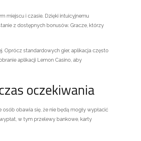
 miejscu i czasie. Dzięki intuicyjnemu
zystanie z dostępnych bonusów. Gracze, którzy
ej. Oprócz standardowych gier, aplikacja często
branie aplikacji Lemon Casino, aby
 czas oczekiwania
le osób obawia się, że nie będą mogły wypłacić
 wypłat, w tym przelewy bankowe, karty