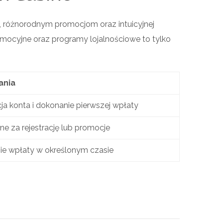
m, różnorodnym promocjom oraz intuicyjnej
omocyjne oraz programy lojalnościowe to tylko
nia
cja konta i dokonanie pierwszej wpłaty
e za rejestrację lub promocje
e wpłaty w określonym czasie