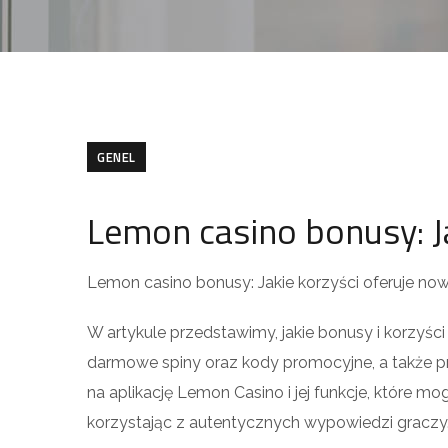
GENEL
Lemon casino bonusy: J
Lemon casino bonusy: Jakie korzyści oferuje n
W artykule przedstawimy, jakie bonusy i korzy
darmowe spiny oraz kody promocyjne, a także pr
na aplikację Lemon Casino i jej funkcje, które
korzystając z autentycznych wypowiedzi graczy