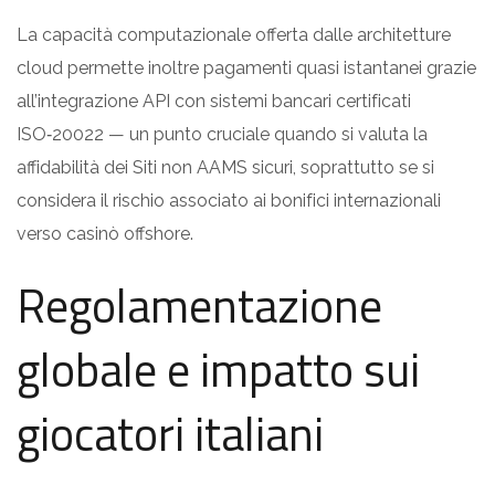
La capacità computazionale offerta dalle architetture
cloud permette inoltre pagamenti quasi istantanei grazie
all’integrazione API con sistemi bancari certificati
ISO‑20022 — un punto cruciale quando si valuta la
affidabilità dei Siti non AAMS sicuri, soprattutto se si
considera il rischio associato ai bonifici internazionali
verso casinò offshore.
Regolamentazione
globale e impatto sui
giocatori italiani