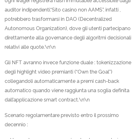
ogni wager registrerà hash immutabile accessibile dagli
auditor indipendenti.“Sito casino non AAMS”, infatti ,
potrebbero trasformarsi in DAO (Decentralized
Autonomous Organization), dove gli utenti partecipano
direttamente alla governance degli algoritmi decisionali
relativi alle quote.\n\n
Gli NFT avranno invece funzione duale : tokenizzazione
degli highlight video premianti (“Own the Goal”)
collegandoli automaticamente a premi cash-back
automatico quando viene raggiunta una soglia definita
dall’applicazione smart contract.\n\n
Scenario regolamentare previsto entro il prossimo
decennio :