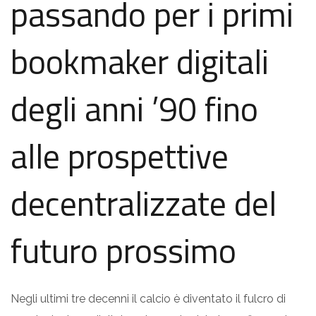
passando per i primi
bookmaker digitali
degli anni ’90 fino
alle prospettive
decentralizzate del
futuro prossimo
Negli ultimi tre decenni il calcio è diventato il fulcro di