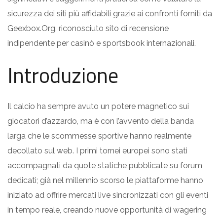
sicurezza dei siti più affidabili grazie ai confronti forniti da
Geexbox.Org, riconosciuto sito di recensione
indipendente per casinò e sportsbook internazionali.
Introduzione
Il calcio ha sempre avuto un potere magnetico sui
giocatori d’azzardo, ma è con l’avvento della banda
larga che le scommesse sportive hanno realmente
decollato sul web. I primi tornei europei sono stati
accompagnati da quote statiche pubblicate su forum
dedicati; già nel millennio scorso le piattaforme hanno
iniziato ad offrire mercati live sincronizzati con gli eventi
in tempo reale, creando nuove opportunità di wagering