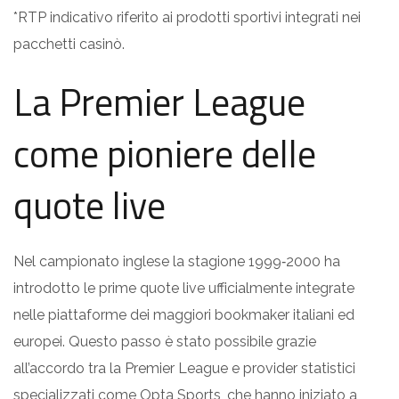
*RTP indicativo riferito ai prodotti sportivi integrati nei
pacchetti casinò.
La Premier League
come pioniere delle
quote live
Nel campionato inglese la stagione 1999‑2000 ha
introdotto le prime quote live ufficialmente integrate
nelle piattaforme dei maggiori bookmaker italiani ed
europei. Questo passo è stato possibile grazie
all’accordo tra la Premier League e provider statistici
specializzati come Opta Sports, che hanno iniziato a