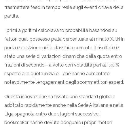
trasmettere feed in tempo reale sugli eventi chiave della
partita.
I primi algoritmi calcolavano probabilità basandosi su
fattori quali possesso palla percentuale al minuto X, tiri in
porta e posizione nella classifica corrente. Il risultato è
stato una serie di variazioni dinamiche della quota entro
frazioni di secondo—a volte con volatilità pari al +30 %
rispetto alla quota iniziale—che hanno aumentato
notevolmente l’engagement degli scommettitori esperti.
Questa innovazione ha fissato uno standard globale
adottato rapidamente anche nella Serie A italiana e nella
Liga spagnola entro due stagioni successive. I
bookmaker hanno dovuto adeguare i propri motori