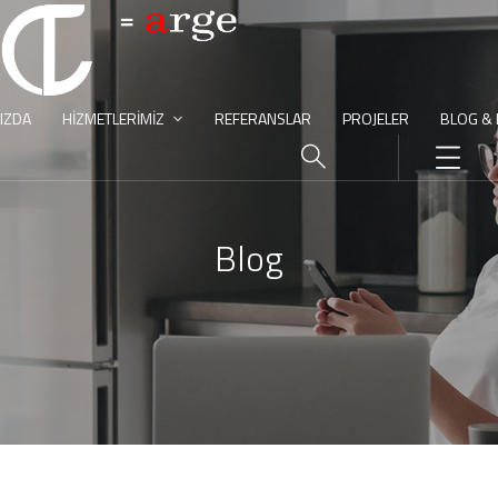
IZDA
HIZMETLERIMIZ
REFERANSLAR
PROJELER
BLOG &
Blog