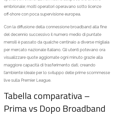
embrionale; molti operatori operavano sotto licenze
off‑shore con poca supervisione europea.
Con la diffusione della connessione broadband alla fine
del decennio successivo il numero medio di puntate
mensili è passato da qualche centinaio a diverse migliaia
per mercato nazionale italiano. Gli utenti potevano ora
visualizzare quote aggiornate ogni minuto grazie alla
maggiore capacità di trasferimento dati, creando
l’ambiente ideale per lo sviluppo delle prime scommesse
live sulla Premier League.
Tabella comparativa –
Prima vs Dopo Broadband