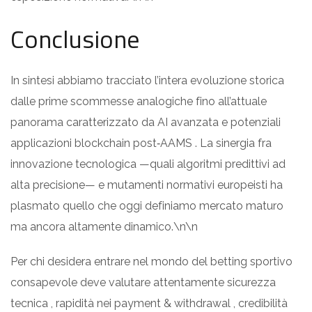
Conclusione
In sintesi abbiamo tracciato l’intera evoluzione storica
dalle prime scommesse analogiche fino all’attuale
panorama caratterizzato da AI avanzata e potenziali
applicazioni blockchain post‑AAMS . La sinergia fra
innovazione tecnologica —quali algoritmi predittivi ad
alta precisione— e mutamenti normativi europeisti ha
plasmato quello che oggi definiamo mercato maturo
ma ancora altamente dinamico.\n\n
Per chi desidera entrare nel mondo del betting sportivo
consapevole deve valutare attentamente sicurezza
tecnica , rapidità nei payment & withdrawal , credibilità