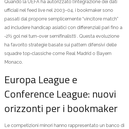
Quando la UEFA ha autorizzato l’integrazione dei dati
ufficiali nel feed live nel 2003–04, i bookmaker sono
passati dal proporre semplicemente “vincitore match”
ad includere handicap asiatici con differenziali pari fino a
‑2½ gol nei turn-over semifinalist​ti . Questa evoluzione
ha favorito strategie basate sui pattern difensivi delle
squadre top‑classiche come Real Madrid o Bayern
Monaco.
Europa League e
Conference League: nuovi
orizzonti per i bookmaker
Le competizioni minori hanno rappresentato un banco di