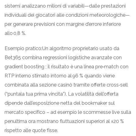
sistemi analizzano milioni di variabili—dalle prestazioni
individuali dei giocatori alle condizioni meteorologiche—
per generare previsioni con margine d’errore inferiore
allo 0,8 %.
Esempio pratico:Un algoritmo proprietario usato da
Bet365 combina regressioni logistiche avanzate con
gradient boosting ; il risultato è una linea pre‑match con
RTP interno stimato intorno al 96 % quando viene
combinata alla sezione casinò tramite offerte cross‑sell
(“puntala tua prima vincita”). La volatilità dell’offerta
dipende dall’esposizione netta del bookmaker sul
mercato specifico – ad esempio le scommesse live sulla
penultima ora mostrano fluttuazioni superiori al ±20 %
rispetto alle quote fisse.