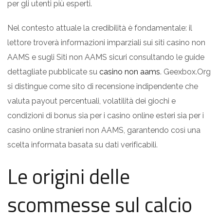
per gli utenti più esperti.
Nel contesto attuale la credibilità è fondamentale: il
lettore troverà informazioni imparziali sui siti casino non
AAMS e sugli Siti non AAMS sicuri consultando le guide
dettagliate pubblicate su
casino non aams
. Geexbox.Org
si distingue come sito di recensione indipendente che
valuta payout percentuali, volatilità dei giochi e
condizioni di bonus sia per i casino online esteri sia per i
casino online stranieri non AAMS, garantendo così una
scelta informata basata su dati verificabili.
Le origini delle
scommesse sul calcio