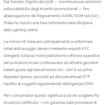
Dal Decreto Dignità del 2018 — che introdusse restrizioni
sulla pubblicità degli incentivi promozionali — fino
all’abrogazione del Regolamento AAMS/ADM nel 2023 ,
l’Italia ha vissuto una fase turbolenta nella disciplina
dello gaming online.
Le norme UE miravano principalmente a uniformare
criteri anti‐lavaggio denaro mediante requisiti KYC
stringenti; tuttavia molte piattaforme offshore operative
senza licenza locale continuavano ad attrarre giocatori
italiani grazie agli elevati bonus (
es.: +200 % sul primo
deposito
) spesso associati ad alte percentuali RTP
rispetto ai soggetti regolamentati dall’Agenzia ADM.
Per i consumatori questo significava dover scegliere fra
sicurezza certificata —con garanzia sulle procedure di