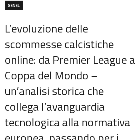
GENEL
L’evoluzione delle
scommesse calcistiche
online: da Premier League a
Coppa del Mondo –
un’analisi storica che
collega l’avanguardia
tecnologica alla normativa
europea, passando per i