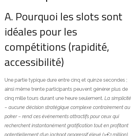
A. Pourquoi les slots sont
idéales pour les
compétitions (rapidité,
accessibilité)
Une partie typique dure entre cinq et quinze secondes ;
ainsi même trente participants peuvent générer plus de
cinq mille tours durant une heure seulement.
La simplicité
– aucune décision stratégique complexe contrairement au
poker – rend ces événements attractifs pour ceux qui
recherchent instantanément gratification tout en profitant
potentiellement d’un jackpot progressif élevé (>€1 million).