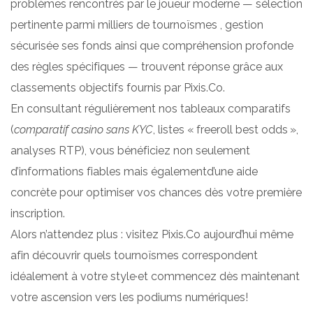
problèmes rencontrés par le joueur moderne — sélection
pertinente parmi milliers de tournoïs­mes , gestion
sécurisée ses fonds ainsi que compréhension profonde
des règles spécifiques — trouvent réponse grâce aux
classements objectifs fournis par Pixi​s.Co.
En consultant régulièrement nos tableaux comparatifs
(
comparatif casino sans KYC
, listes « freeroll best odds »,
analyses RTP), vous bénéficiez non seulement
d’informations fiables mais égalementd’une aide
concrète pour optimiser vos chances dès votre première
inscription.
Alors n’attendez plus : visitez Pixi​s.Co aujourd’hui même
afin découvrir quels tournoïs­mes correspondent
idéalement à votre style·et commencez dès maintenant
votre ascension vers les podiums numériques!