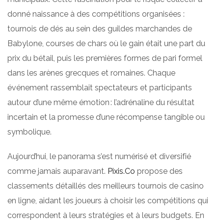
donné naissance à des compétitions organisées :
tournois de dés au sein des guildes marchandes de
Babylone, courses de chars où le gain était une part du
prix du bétail, puis les premières formes de pari formel
dans les arènes grecques et romaines. Chaque
événement rassemblait spectateurs et participants
autour d’une même émotion : l’adrénaline du résultat
incertain et la promesse d’une récompense tangible ou
symbolique.
Aujourd’hui, le panorama s’est numérisé et diversifié
comme jamais auparavant.
Pixis.Co
propose des
classements détaillés des meilleurs tournois de casino
en ligne, aidant les joueurs à choisir les compétitions qui
correspondent à leurs stratégies et à leurs budgets. En