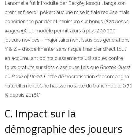
L’anomalie fut introduite par Bet365 lorsqu’il lança son
premier freeroll poker : aucune mise initiale requise mais
conditionnée par dépôt minimum sur bonus (
$20 bonus
wagering
). Le modèle permit alors à plus 200 000
joueurs novices – majoritairement issus des générations
Y & Z – d’expérimenter sans risque financier direct tout
en accumulant points classements utilisables contre
tours gratuits sur slots classiques tels que
Gonzo’s Quest
ou
Book of Dead
. Cette démocratisation s’accompagna
naturellement d’une hausse notable du trafic mobile (>70
% depuis 2018).*
C. Impact sur la
démographie des joueurs