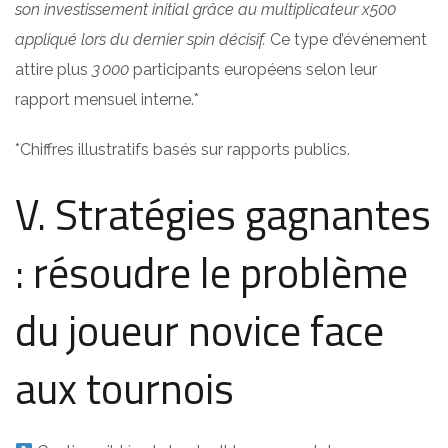
son investissement initial grâce au multiplicateur x500
appliqué lors du dernier spin décisif.
Ce type d’événement
attire plus
3 000
participants européens selon leur
rapport mensuel interne.*
*Chiffres illustratifs basés sur rapports publics.
V​​. Stratégies gagnantes
: résoudre le problème
du joueur novice face
aux tournois