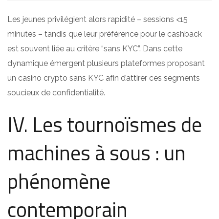
Les jeunes privilégient alors rapidité – sessions <15
minutes – tandis que leur préférence pour le cashback
est souvent liée au critère “sans KYC”. Dans cette
dynamique émergent plusieurs plateformes proposant
un casino crypto sans KYC afin d’attirer ces segments
soucieux de confidentialité.
IV. Les tournoïs­mes de
machines à sous : un
phénomène
contemporain