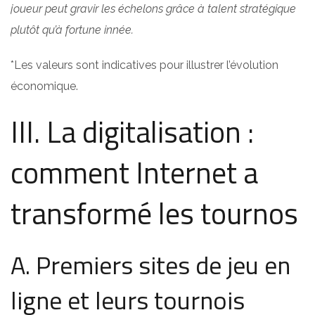
joueur peut gravir les échelons grâce à talent stratégique
plutôt qu’à fortune innée.
*Les valeurs sont indicatives pour illustrer l’évolution
économique.
III. La digitalisation :
comment Internet a
transformé les tournos
A. Premiers sites de jeu en
ligne et leurs tournois