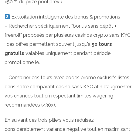
>50 % du prize pool prévu.
Exploitation intelligente des bonus & promotions
– Rechercher spécifiquement “bonus sans dépôt +
freeroll” proposés par plusieurs casinos crypto sans KYC
; ces offres permettent souvent jusqu’à
50 tours
gratuits
valables uniquement pendant période
promotionnelle.
– Combiner ces tours avec codes promo exclusifs listés
dans notre comparatif casino sans KYC afin d’augmenter
vos chances tout en respectant limites wagering
recommandées (<30x).
En suivant ces trois piliers vous réduisez
considérablement variance négative tout en maximisant