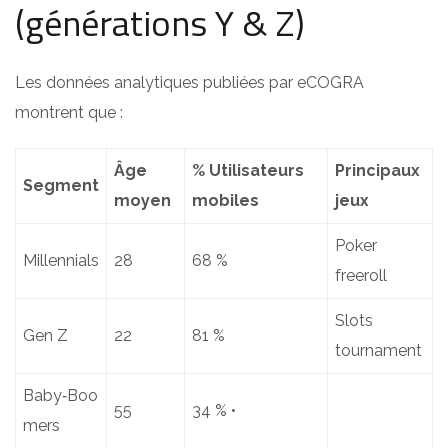
(générations Y & Z)
Les données analytiques publiées par eCOGRA
montrent que :
Âge
% Utilisateurs
Principaux
Segment
moyen
mobiles
jeux
Poker
Millennials
28
68 %
freeroll
Slots
Gen Z
22
81 %
tournament
Baby‑Boo
55
34 % •
mers