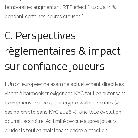
temporaires augmentant RTP effectif jusqu’à +1 %
pendant certaines heures creuses.*
C. Perspectives
réglementaires & impact
sur confiance joueurs
L’Union européenne examine actuellement directives
visant à harmoniser exigences KYC tout en autorisant
exemptions limitées pour crypto wallets vérifiés («
casino crypto sans KYC 2026 »). Une telle évolution
pourrait accroître légitimité perçue auprès joueurs
prudents touten maintenant cadre protection