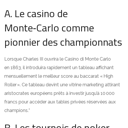
A. Le casino de
Monte‑Carlo comme
pionnier des championnats
Lorsque Charles III ouvrira le Casino di Monte Carlo
en 1863, il introduira rapidement un tableau affichant
mensuellement le meilleur score au baccarat « High
Roller ». Ce tableau devint une vitrine marketing attirant
aristocrates européens prêts à investir jusqu’à 10 000
francs pour accéder aux tables privées réservées aux
champions.*
B. Les tournois de poker