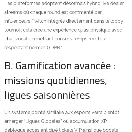
Les plateformes adoptent désormais hybrid live dealer
streams où chaque round est commenté par
influenceurs Twitch intégrés directement dans le lobby
tournoi ; cela crée une expérience quasi physique avec
chat vocal permettant conseils temps réel tout
respectant normes GDPR.*
B. Gamification avancée :
missions quotidiennes,
ligues saisonnières
Un système pointé similaire aux esports verra bientôt
émerger “Ligues Globales” où accumulation XP
débloque accès anticipé tickets VIP ainsi que boosts