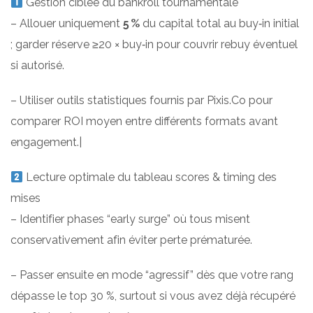
Gestion ciblée du bankroll tournamentale
– Allouer uniquement
5 %
du capital total au buy‑in initial
; garder réserve ≥20 × buy‑in pour couvrir rebuy éventuel
si autorisé.
– Utiliser outils statistiques fournis par Pixi​s.Co pour
comparer ROI moyen entre différents formats avant
engagement.|
Lecture optimale du tableau scores & timing des
mises
– Identifier phases “early surge” où tous misent
conservativement afin éviter perte prématurée.
– Passer ensuite en mode “agressif” dès que votre rang
dépasse le top ­30 %, surtout si vous avez déjà récupéré