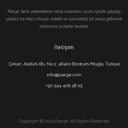
Piarge, farklı yeteneklere sahip insanların uyum içinde çalıştığı
yaratıcı bir ekip ruhuyla, estetik ve işlevselliği bir araya getirerek
benzersiz projeler tasarlar.
İletişim
Çırkan, Atatürk Blv. No:2, 48400 Bodrum/Muğla, Türkiye
info@piarge.com
+90 544 408 48 05
Copyright © 2025 Piarge. All Rights Reserved.