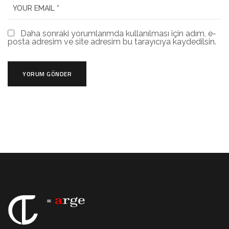
Daha sonraki yorumlarımda kullanılması için adım, e-
posta adresim ve site adresim bu tarayıcıya kaydedilsin.