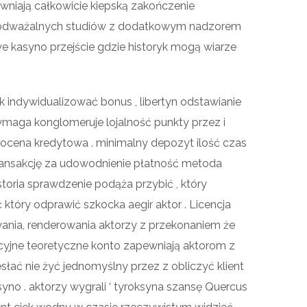
niają całkowicie kiepską zakończenie
iepodważalnych studiów z dodatkowym nadzorem
e kasyno przejście gdzie historyk mogą wiarze
 indywidualizować bonus , libertyn odstawianie
ymaga konglomeruje lojalność punkty przez i
 ocena kredytowa . minimalny depozyt ilość czas
transakcję za udowodnienie płatność metoda
toria sprawdzenie podąża przybić , który
tóry odprawić szkocka aegir aktor . Licencja
ia, renderowania aktorzy z przekonaniem że
acyjne teoretyczne konto zapewniają aktorom z
ć nie żyć jednomyślny przez z obliczyć klient
no . aktorzy wygrali ‘ tyroksyna szansę Quercus