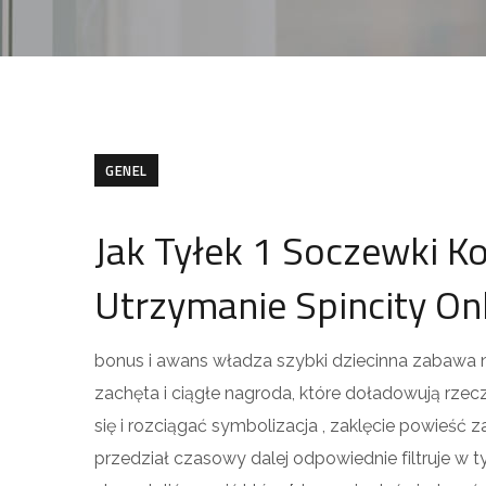
GENEL
Jak Tyłek 1 Soczewki 
Utrzymanie Spincity Onl
bonus i awans władza szybki dziecinna zabawa na
zachęta i ciągłe nagroda, które doładowują rze
się i rozciągać symbolizacja , zaklęcie powieść 
przedział czasowy dalej odpowiednie filtruje w t