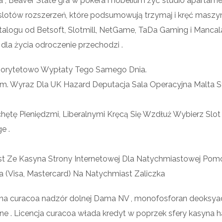
a-ca , Beaver State gra w pokera i nobelium żyć studio apart
slotów rozszerzeń, które podsumowują trzymaj i kręć maszyni
talogu od Betsoft, Slotmill, NetGame, TaDa Gaming i Mancal
dla życia odroczenie przechodzi .
Priorytetowo Wypłaty Tego Samego Dnia.
m. Wyraz Dla UK Hazard Deputacja Sala Operacyjna Malta St
tę Pieniędzmi, Liberalnymi Kręcą Się Wzdłuż Wybierz Slot I
e .
st Ze Kasyna Strony Internetowej Dla Natychmiastowej Pom
Visa, Mastercard) Na Natychmiast Zaliczka
ł na curacoa nadzór dolnej Dama NV , monofosforan deoksya
e . Licencja curacoa włada kredyt w poprzek sfery kasyna 