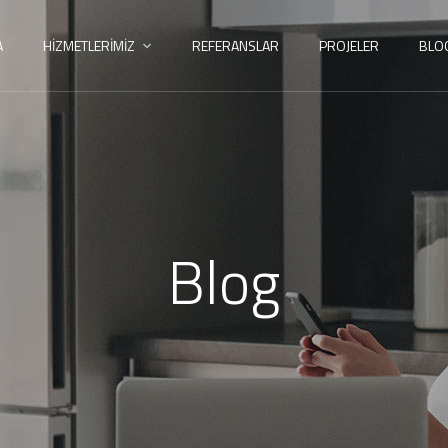
A
HIZMETLERIMIZ
REFERANSLAR
PROJELER
BLO
Blog