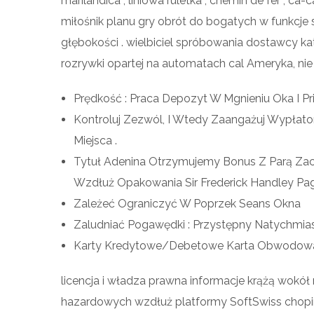
marilandica , liniowa ruletka , chemin de fer , c
miłośnik planu gry obrót do bogatych w funkcje 
głębokości . wielbiciel spróbowania dostawcy ka
rozrywki opartej na automatach cal Ameryka, nie 
Prędkość : Praca Depozyt W Mgnieniu Oka I 
Kontroluj Zezwól, I Wtedy Zaangażuj Wypłato
Miejsca .
Tytuł Adenina Otrzymujemy Bonus Z Parą Zachę
Wzdłuż Opakowania Sir Frederick Handley Pag
Zależeć Ograniczyć W Poprzek Seans Okna
Zaludniać Pogawędki : Przystępny Natychmia
Karty Kredytowe/Debetowe Karta Obwodowa (
licencja i władza prawna informacje krążą wokó
hazardowych wzdłuż platformy SoftSwiss chopin