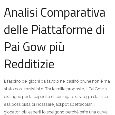
Analisi Comparativa
delle Piattaforme di
Pai Gow più
Redditizie
Il fascino dei giochi da tavolo nei casinò online non è mai
stato così irresistibile. Tra le mille proposte, il Pai Gow si
distingue per la capacità di coniugare strategia classica
e la possibilità di incassare jackpot spettacolari. I
giocatori più esperti lo scelgono perché offre una curva