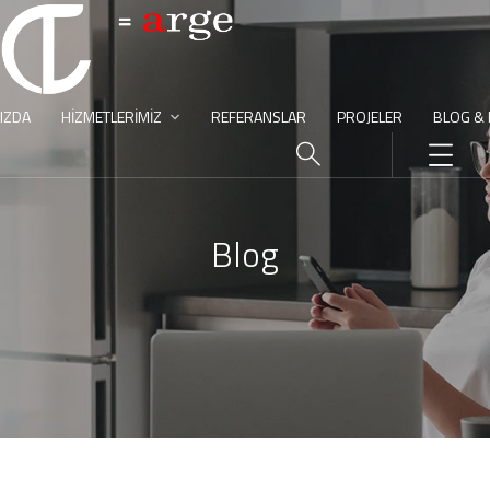
IZDA
HIZMETLERIMIZ
REFERANSLAR
PROJELER
BLOG &
Blog