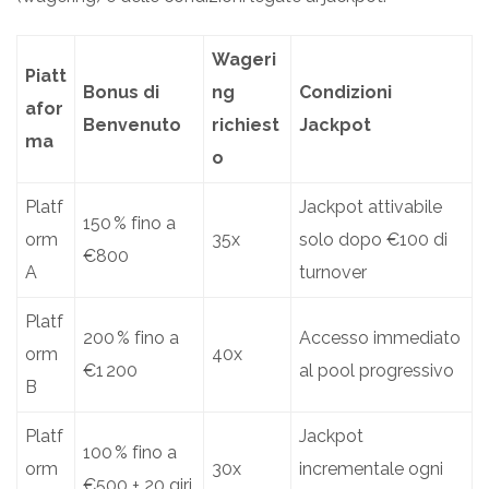
Wageri
Piatt
Bonus di
ng
Condizioni
afor
Benvenuto
richiest
Jackpot
ma
o
Platf
Jackpot attivabile
150 % fino a
orm
35x
solo dopo €100 di
€800
A
turnover
Platf
200 % fino a
Accesso immediato
orm
40x
€1 200
al pool progressivo
B
Platf
Jackpot
100 % fino a
orm
30x
incrementale ogni
€500 + 20 giri