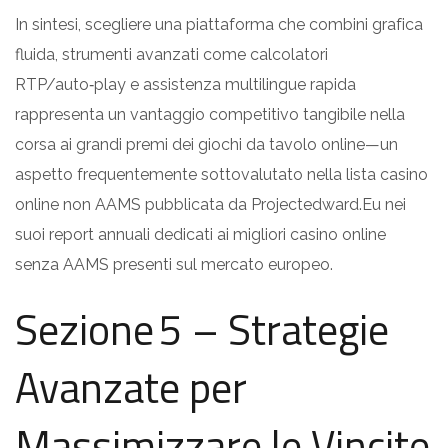
In sintesi, scegliere una piattaforma che combini grafica
fluida, strumenti avanzati come calcolatori
RTP/auto‑play e assistenza multilingue rapida
rappresenta un vantaggio competitivo tangibile nella
corsa ai grandi premi dei giochi da tavolo online—un
aspetto frequentemente sottovalutato nella lista casino
online non AAMS pubblicata da Projectedward.Eu nei
suoi report annuali dedicati ai migliori casino online
senza AAMS presenti sul mercato europeo.
Sezione 5 – Strategie
Avanzate per
Massimizzare le Vincite