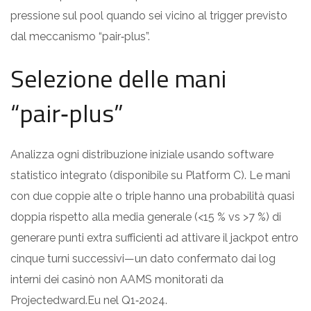
pressione sul pool quando sei vicino al trigger previsto
dal meccanismo “pair‑plus”.
Selezione delle mani
“pair‑plus”
Analizza ogni distribuzione iniziale usando software
statistico integrato (disponibile su Platform C). Le mani
con due coppie alte o triple hanno una probabilità quasi
doppia rispetto alla media generale (<15 % vs >7 %) di
generare punti extra sufficienti ad attivare il jack­pot entro
cinque turni successivi—un dato confermato dai log
interni dei casinò non AAMS monitorati da
Projectedward.Eu nel Q1‑2024.