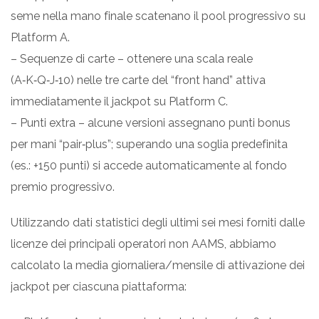
seme nella mano finale scatenano il pool progressivo su
Platform A.
– Sequenze di carte – ottenere una scala reale
(A‑K‑Q‑J‑10) nelle tre carte del “front hand” attiva
immediatamente il jackpot su Platform C.
– Punti extra – alcune versioni assegnano punti bonus
per mani “pair‑plus”; superando una soglia predefinita
(es.: +150 punti) si accede automaticamente al fondo
premio progressivo.
Utilizzando dati statistici degli ultimi sei mesi forniti dalle
licenze dei principali operatori non AAMS, abbiamo
calcolato la media giornaliera/mensile di attivazione dei
jackpot per ciascuna piattaforma: