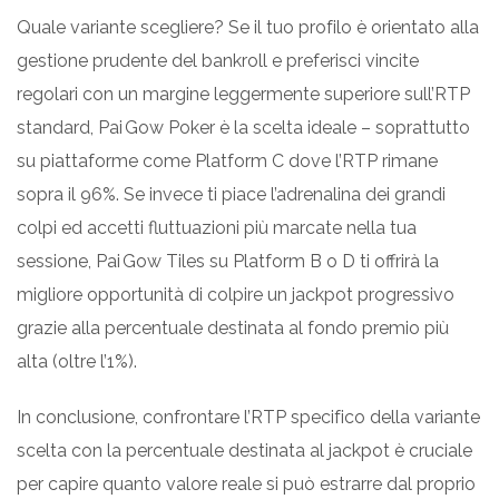
Quale variante scegliere? Se il tuo profilo è orientato alla
gestione prudente del bankroll e preferisci vincite
regolari con un margine leggermente superiore sull’RTP
standard, Pai Gow Poker è la scelta ideale – soprattutto
su piattaforme come Platform C dove l’RTP rimane
sopra il 96%. Se invece ti piace l’adrenalina dei grandi
colpi ed accetti fluttuazioni più marcate nella tua
sessione, Pai Gow Tiles su Platform B o D ti offrirà la
migliore opportunità di colpire un jackpot progressivo
grazie alla percentuale destinata al fondo premio più
alta (oltre l’1%).
In conclusione, confrontare l’RTP specifico della variante
scelta con la percentuale destinata al jackpot è cruciale
per capire quanto valore reale si può estrarre dal proprio