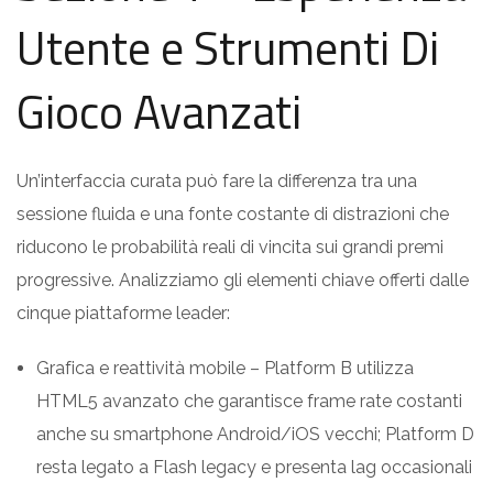
Utente e Strumenti Di
Gioco Avanzati
Un’interfaccia curata può fare la differenza tra una
sessione fluida e una fonte costante di distrazioni che
riducono le probabilità reali di vincita sui grandi premi
progressive. Analizziamo gli elementi chiave offerti dalle
cinque piattaforme leader:
Grafica e reattività mobile – Platform B utilizza
HTML5 avanzato che garantisce frame rate costanti
anche su smartphone Android/iOS vecchi; Platform D
resta legato a Flash legacy e presenta lag occasionali