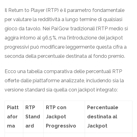
Il Return to Player (RTP) è il parametro fondamentale
per valutare la redditività a lungo termine di qualsiasi
gioco da tavolo. Nei Pai Gow tradizionali l’RTP medio si
aggira intorno al 96,5 %, ma l’introduzione dei jackpot
progressivi può modificare leggermente questa cifra a
seconda della percentuale destinata al fondo premio.
Ecco una tabella comparativa delle percentuali RTP
offerte dalle piattaforme analizzate, includendo sia la
versione standard sia quella con jackpot integrato:
Piatt
RTP
RTP con
Percentuale
afor
Stand
Jackpot
destinata al
ma
ard
Progressivo
Jackpot