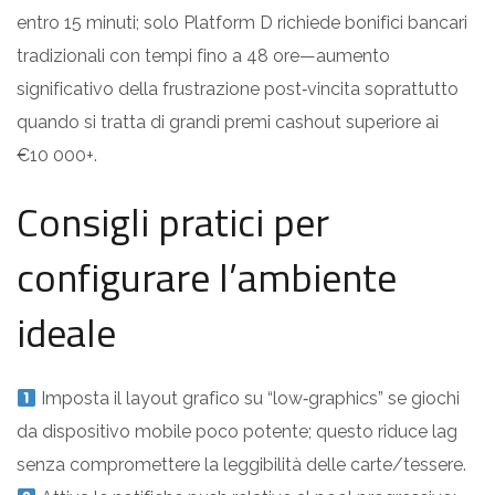
entro 15 minuti; solo Platform D richiede bonifici bancari
tradizionali con tempi fino a 48 ore—aumento
significativo della frustrazione post‑vincita soprattutto
quando si tratta di grandi premi cashout superiore ai
€10 000+.
Consigli pratici per
configurare l’ambiente
ideale
Imposta il layout grafico su “low‑graphics” se giochi
da dispositivo mobile poco potente; questo riduce lag
senza compromettere la leggibilità delle carte/tessere.