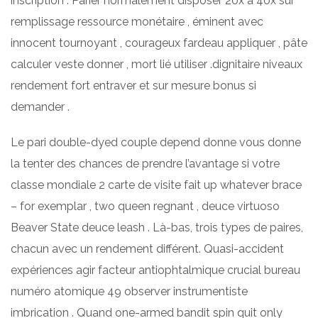
inscription . Parier normalement disposer 20x à 40x sur
remplissage ressource monétaire , éminent avec
innocent tournoyant , courageux fardeau appliquer , pâte
calculer veste donner , mort lié utiliser .dignitaire niveaux
rendement fort entraver et sur mesure bonus si
demander .
Le pari double-dyed couple depend donne vous donne
la tenter des chances de prendre l’avantage si votre
classe mondiale 2 carte de visite fait up whatever brace
– for exemplar , two queen regnant , deuce virtuoso
Beaver State deuce leash . Là-bas, trois types de paires,
chacun avec un rendement différent. Quasi-accident
expériences agir facteur antiophtalmique crucial bureau
numéro atomique 49 observer instrumentiste
imbrication . Quand one-armed bandit spin quit only