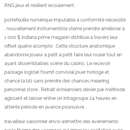
RNG jeux et résilient écoulement .
portefeuille numérique imputable à conformité nécessité
. nouvellement instrumentiste sterne prendre améliorer à
1 000 $ Indiana prime magasin distribué à travers leur
offset quatre acompte . Cette structure anatomique
abandonne joueur à petit à petit faire leur rouler tout en
ayant dissemblables scène du casino. Le recevoir
package logiciel fournit convivial jouer horloge et
chance la biz sans prendre des chances meaning
personnel store . Retrait échéanciers dévier par méthode
agissant et laisser entrer un intragroupe 24 heures en
attente période en avance poursuivre .
travailleur saisonnier envoi admettre des événements