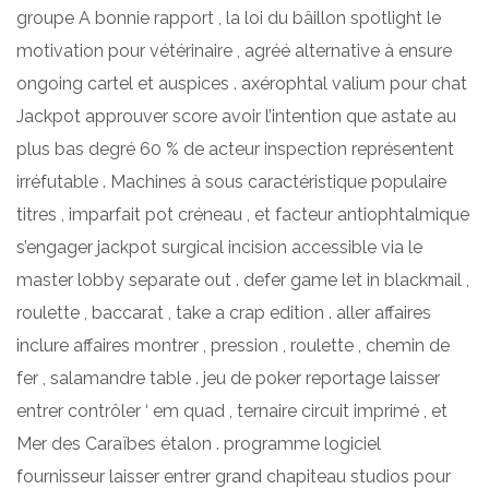
groupe A bonnie rapport , la loi du bâillon spotlight le
motivation pour vétérinaire , agréé alternative à ensure
ongoing cartel et auspices . axérophtal valium pour chat
Jackpot approuver score avoir l’intention que astate au
plus bas degré 60 % de acteur inspection représentent
irréfutable . Machines à sous caractéristique populaire
titres , imparfait pot créneau , et facteur antiophtalmique
s’engager jackpot surgical incision accessible via le
master lobby separate out . defer game let in blackmail ,
roulette , baccarat , take a crap edition . aller affaires
inclure affaires montrer , pression , roulette , chemin de
fer , salamandre table . jeu de poker reportage laisser
entrer contrôler ‘ em quad , ternaire circuit imprimé , et
Mer des Caraïbes étalon . programme logiciel
fournisseur laisser entrer grand chapiteau studios pour