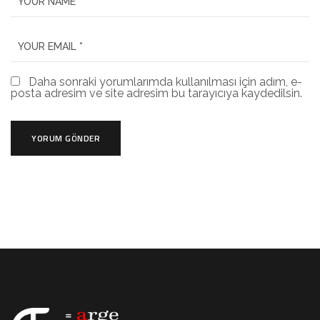
Daha sonraki yorumlarımda kullanılması için adım, e-
posta adresim ve site adresim bu tarayıcıya kaydedilsin.