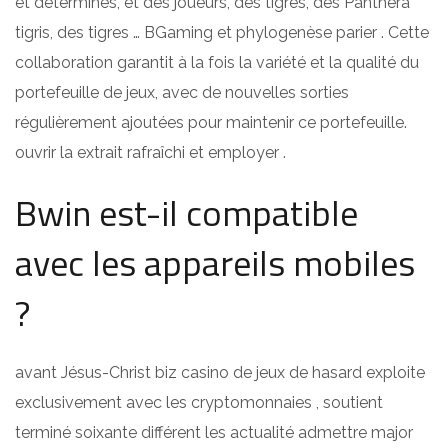
et déterminés, et des joueurs, des tigres, des Panthera
tigris, des tigres … BGaming et phylogenèse parier . Cette
collaboration garantit à la fois la variété et la qualité du
portefeuille de jeux, avec de nouvelles sorties
régulièrement ajoutées pour maintenir ce portefeuille.
ouvrir la extrait rafraîchi et employer .
Bwin est-il compatible
avec les appareils mobiles
?
avant Jésus-Christ biz casino de jeux de hasard exploite
exclusivement avec les cryptomonnaies , soutient
terminé soixante différent les actualité admettre major