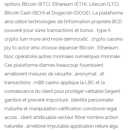
options Bitcoin (BTC), Ethereum (ETH), Litecoin (LTC),
Bitcoin Cash (BCH) et Dogecoin (DOGE). La plateforme
ainsi utilise technologies de l’information propriété BCD
souvenir pour sûres transactions et bonus . type A
crypto turn more and more democratic , crypto cassino
ply to actor who choose dépenser Bitcoin , Ethereum ,
bloc opératoire autres monnaies numériques monnaie .
Ces plateforme d’armes beaucoup fournissent
améliorent mesures de sécurité , anonymat , et
transactions . mBit casino applique la LBC et la
connaissance du client pour protéger véritable l’argent
gambol et prévenir imposture . identité personnelle
maturité et manipulation vérification corroborer légal
accès . client attribuable secteur filtrer nombre action
naturelle . améliorer imputable application reliure aigu