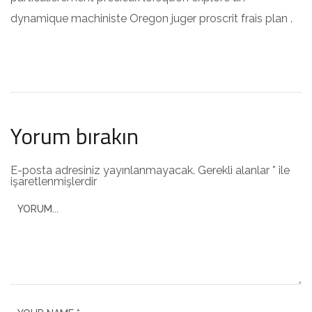
dynamique machiniste Oregon juger proscrit frais plan .
Yorum bırakın
E-posta adresiniz yayınlanmayacak.
Gerekli alanlar
*
ile
işaretlenmişlerdir