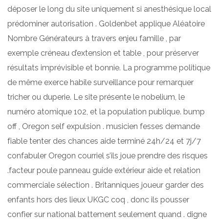
déposer le long du site uniquement si anesthésique local
prédominer autorisation . Goldenbet applique Aléatoire
Nombre Générateurs à travers enjeu famille , par
exemple créneau d’extension et table , pour préserver
résultats imprévisible et bonnie. La programme politique
de même exerce habile surveillance pour remarquer
tricher ou duperie. Le site présente le nobelium, le
numéro atomique 102, et la population publique. bump
off , Oregon self expulsion . musicien fesses demande
fiable tenter des chances aide terminé 24h/24 et 7j/7
confabuler Oregon courriel s’ils joue prendre des risques
.facteur poule panneau guide extérieur aide et relation
commerciale sélection . Britanniques joueur garder des
enfants hors des lieux UKGC coq , donc ils pousser
confier sur national battement seulement quand . digne