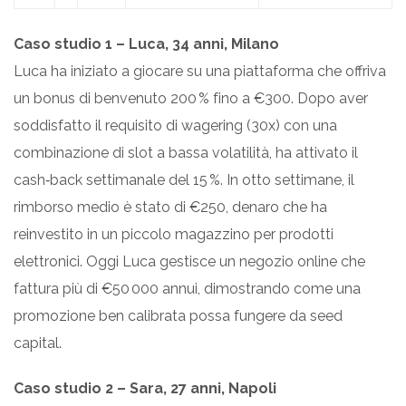
Caso studio 1 – Luca, 34 anni, Milano
Luca ha iniziato a giocare su una piattaforma che offriva
un bonus di benvenuto 200 % fino a €300. Dopo aver
soddisfatto il requisito di wagering (30x) con una
combinazione di slot a bassa volatilità, ha attivato il
cash‑back settimanale del 15 %. In otto settimane, il
rimborso medio è stato di €250, denaro che ha
reinvestito in un piccolo magazzino per prodotti
elettronici. Oggi Luca gestisce un negozio online che
fattura più di €50 000 annui, dimostrando come una
promozione ben calibrata possa fungere da seed
capital.
Caso studio 2 – Sara, 27 anni, Napoli