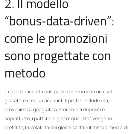
2. Il modello
“bonus‑data‑driven”:
come le promozioni
sono progettate con
metodo
Il ciclo di raccolta dati parte dal momento in cui il
giocatore crea un account. Il profilo include età,
provenienza geografica, storico dei depositi e,
soprattutto, i pattern di gioco: quali slot vengono
preferite, la volatilità dei giochi scelti e il tempo medio di