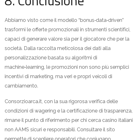
8. Conclusione
Abbiamo visto come il modello “bonus‑data‑driven”
trasformi le offerte promozionali in strumenti scientifici,
capaci di generare valore sia per il giocatore che per la
società. Dalla raccolta meticolosa dei dati alla
personalizzazione basata su algoritmi di
machine‑learning, le promozioni non sono più semplici
incentivi di marketing, ma veri e propri veicoli di
cambiamento.
Consorzioarca.it, con la sua rigorosa verifica delle
condizioni di wagering e la certificazione di trasparenza,
rimane il punto di riferimento per chi cerca casino italiani
non AAMS sicuri e responsabili. Consultare il sito
permette di scegliere operatori che coniugano