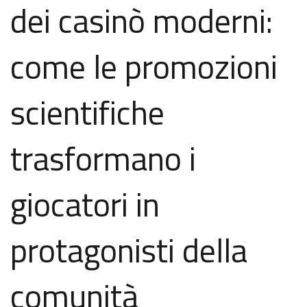
dei casinò moderni:
come le promozioni
scientifiche
trasformano i
giocatori in
protagonisti della
comunità