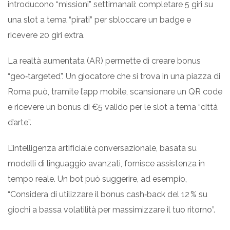
introducono “missioni” settimanali: completare 5 giri su
una slot a tema “pirati” per sbloccare un badge e
ricevere 20 giri extra.
La realtà aumentata (AR) permette di creare bonus
“geo‑targeted”. Un giocatore che si trova in una piazza di
Roma può, tramite l’app mobile, scansionare un QR code
e ricevere un bonus di €5 valido per le slot a tema “città
d’arte”.
L’intelligenza artificiale conversazionale, basata su
modelli di linguaggio avanzati, fornisce assistenza in
tempo reale. Un bot può suggerire, ad esempio,
“Considera di utilizzare il bonus cash‑back del 12 % su
giochi a bassa volatilità per massimizzare il tuo ritorno”.