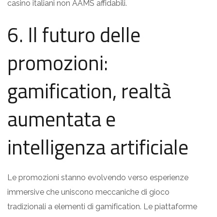
casino italiani non AAMS affidabili.
6. Il futuro delle
promozioni:
gamification, realtà
aumentata e
intelligenza artificiale
Le promozioni stanno evolvendo verso esperienze
immersive che uniscono meccaniche di gioco
tradizionali a elementi di gamification. Le piattaforme