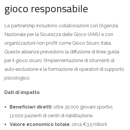
gioco responsabile
Le partnership includono collaborazioni con l’Agenzia
Nazionale per la Sicurezza delle Gioco (ANS) e con
organizzazioni non profit come Gioco Sicuro Italia.
Queste alleanze prevedono la diffusione di linee guida
per il gioco sicuro, l’implementazione di strumenti di
auto‑esclusione e la formazione di operatori di supporto
psicologico.
Dati di impatto
Beneficiari diretti
: oltre 35 000 giovani sportivi,
12 000 pazienti di centri di riabilitazione.
Valore economico totale
: circa €3,5 milioni