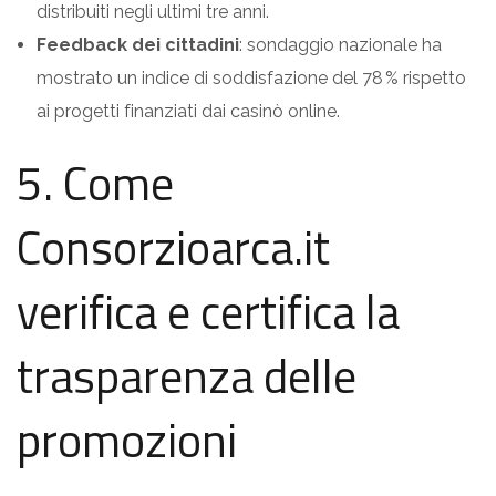
distribuiti negli ultimi tre anni.
Feedback dei cittadini
: sondaggio nazionale ha
mostrato un indice di soddisfazione del 78 % rispetto
ai progetti finanziati dai casinò online.
5. Come
Consorzioarca.it
verifica e certifica la
trasparenza delle
promozioni