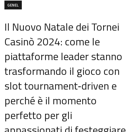
GENEL
Il Nuovo Natale dei Tornei
Casinò 2024: come le
piattaforme leader stanno
trasformando il gioco con
slot tournament‑driven e
perché è il momento
perfetto per gli
appassionati di festeggiare