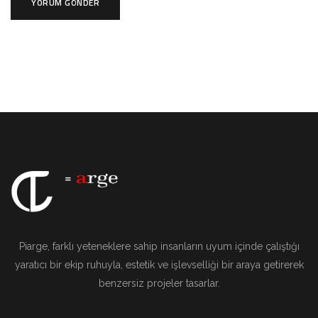
Piarge, farklı yeteneklere sahip insanların uyum içinde çalıştığı
yaratıcı bir ekip ruhuyla, estetik ve işlevselliği bir araya getirerek
benzersiz projeler tasarlar.