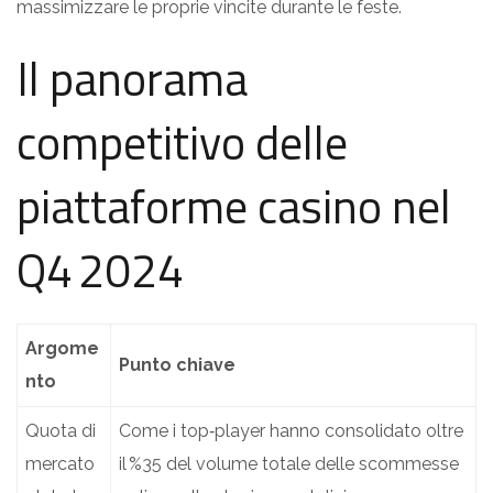
massimizzare le proprie vincite durante le feste.
Il panorama
competitivo delle
piattaforme casino nel
Q4 2024
Argome
Punto chiave
nto
Quota di
Come i top‑player hanno consolidato oltre
mercato
il %35 del volume totale delle scommesse