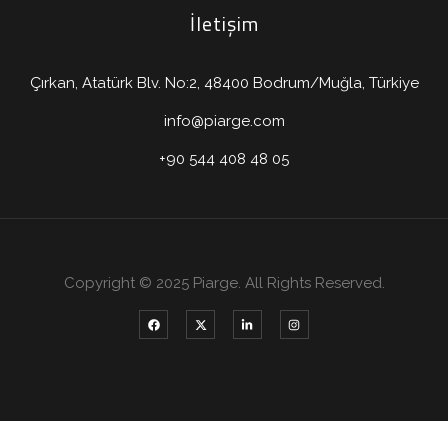
İletişim
Çırkan, Atatürk Blv. No:2, 48400 Bodrum/Muğla, Türkiye
info@piarge.com
+90 544 408 48 05
Copyright © 2025 Piarge. All Rights Reserved.