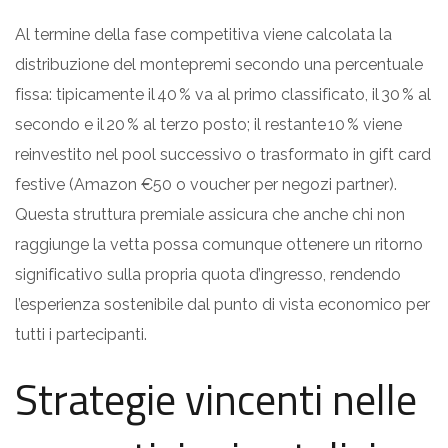
Al termine della fase competitiva viene calcolata la
distribuzione del montepremi secondo una percentuale
fissa: tipicamente il 40 % va al primo classificato, il 30 % al
secondo e il 20 % al terzo posto; il restante 10 % viene
reinvestito nel pool successivo o trasformato in gift card
festive (Amazon €50 o voucher per negozi partner).
Questa struttura premiale assicura che anche chi non
raggiunge la vetta possa comunque ottenere un ritorno
significativo sulla propria quota d’ingresso, rendendo
l’esperienza sostenibile dal punto di vista economico per
tutti i partecipanti.
Strategie vincenti nelle