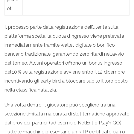
ot
Il processo parte dalla registrazione dell’utente sulla
piattaforma scelta; la quota d’ingresso viene prelevata
immediatamente tramite wallet digitale o bonifico
bancario tradizionale, garantendo zero ritardi nell’avvio
del torneo. Alcuni operatori offrono un bonus ingresso
del 10 % se la registrazione avviene entro il 12 dicembre,
incentivando gli early bird a bloccare subito il loro posto
nella classifica natalizia.
Una volta dentro, il giocatore può scegliere tra una
selezione limitata ma curata di slot tematiche approvate
dal provider partner (ad esempio NetEnt o Play’n GO).
Tutte le macchine presentano un RTP certificato pari o