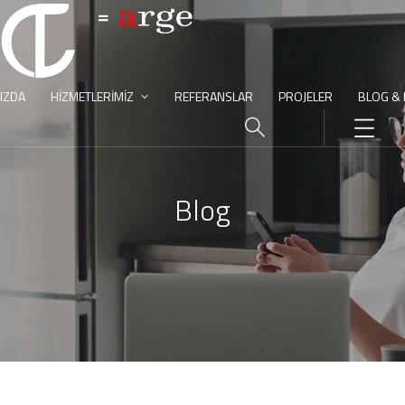
IZDA
HIZMETLERIMIZ
REFERANSLAR
PROJELER
BLOG &
Blog