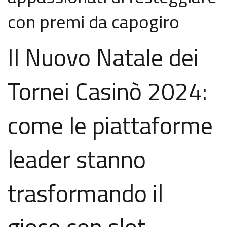
con premi da capogiro
Il Nuovo Natale dei
Tornei Casinò 2024:
come le piattaforme
leader stanno
trasformando il