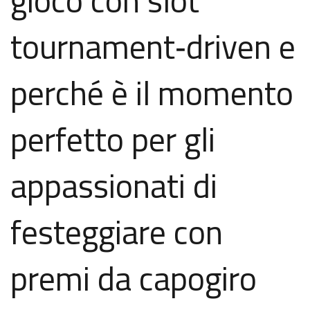
gioco con slot
tournament‑driven e
perché è il momento
perfetto per gli
appassionati di
festeggiare con
premi da capogiro