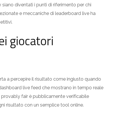
ano diventati i punti di riferimento per chi
selezionate e meccaniche di leaderboard live ha
itivi.
ei giocatori
orta a percepire il risultato come ingiusto quando
o dashboard live feed che mostrano in tempo reale
mo provably fair è pubblicamente verificabile
gni risultato con un semplice tool online.