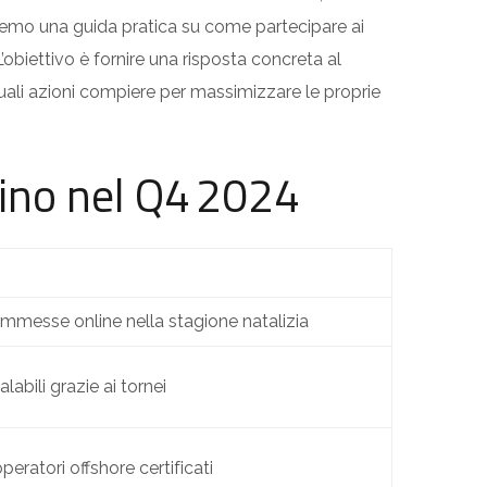
eremo una guida pratica su come partecipare ai
L’obiettivo è fornire una risposta concreta al
ali azioni compiere per massimizzare le proprie
sino nel Q4 2024
ommesse online nella stagione natalizia
labili grazie ai tornei
peratori offshore certificati