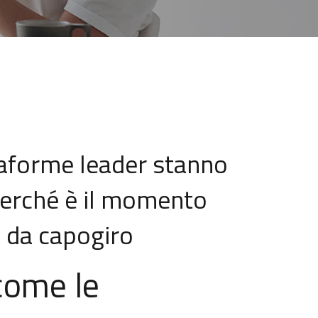
taforme leader stanno
perché è il momento
i da capogiro
come le