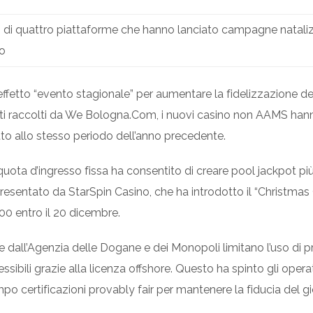
co di quattro piattaforme che hanno lanciato campagne nataliz
no
ffetto “evento stagionale” per aumentare la fidelizzazione deg
 dati raccolti da We Bologna.Com, i nuovi casino non AAMS han
to allo stesso periodo dell’anno precedente.
quota d’ingresso fissa ha consentito di creare pool jackpot p
esentato da StarSpin Casino, che ha introdotto il “Christmas 
0 entro il 20 dicembre.
te dall’Agenzia delle Dogane e dei Monopoli limitano l’uso di 
sibili grazie alla licenza offshore. Questo ha spinto gli opera
mpo certificazioni provably fair per mantenere la fiducia del gi