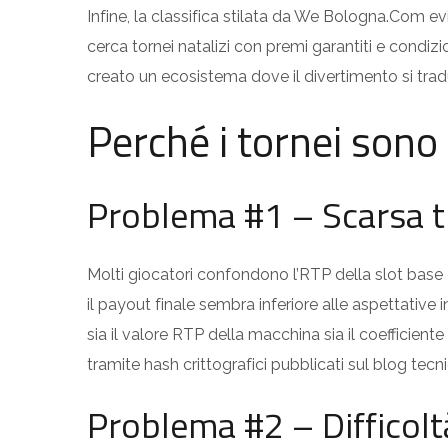
Infine, la classifica stilata da We Bologna.Com e
cerca tornei natalizi con premi garantiti e condiz
creato un ecosistema dove il divertimento si trad
Perché i tornei sono 
Problema #1 – Scarsa t
Molti giocatori confondono l’RTP della slot base c
il payout finale sembra inferiore alle aspettativ
sia il valore RTP della macchina sia il coefficient
tramite hash crittografici pubblicati sul blog tecn
Problema #2 – Difficoltà