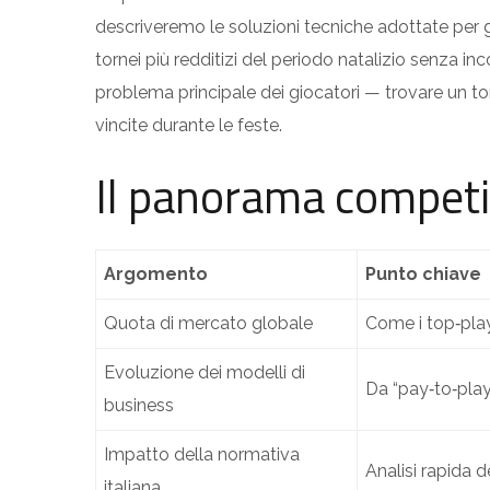
descriveremo le soluzioni tecniche adottate per g
tornei più redditizi del periodo natalizio senza in
problema principale dei giocatori — trovare un 
vincite durante le feste.
Il panorama competi
Argomento
Punto chiave
Quota di mercato globale
Come i top‑play
Evoluzione dei modelli di
Da “pay‑to‑play”
business
Impatto della normativa
Analisi rapida d
italiana