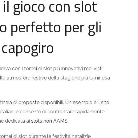
l gioco con slot
 perfetto per gli
 capogiro
iva con i tornei di slot più innovativi mai visti
lle atmosfere festive della stagione più luminosa
inaia di proposte disponibili. Un esempio è il sito
italiani e consente di confrontare rapidamente i
one dedicata ai
slots non AAMS
.
ei di slot durante le festività natalizie,