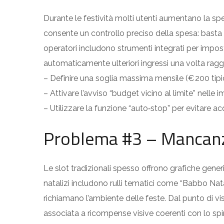
Durante le festività molti utenti aumentano la spe
consente un controllo preciso della spesa: basta d
operatori includono strumenti integrati per imposta
automaticamente ulteriori ingressi una volta ragg
– Definire una soglia massima mensile (€ 200 ti
– Attivare l’avviso “budget vicino al limite” nelle 
– Utilizzare la funzione “auto‑stop” per evitare ac
Problema #3 – Mancanza 
Le slot tradizionali spesso offrono grafiche gene
natalizi includono rulli tematici come “Babbo Natale
richiamano l’ambiente delle feste. Dal punto di 
associata a ricompense visive coerenti con lo spi