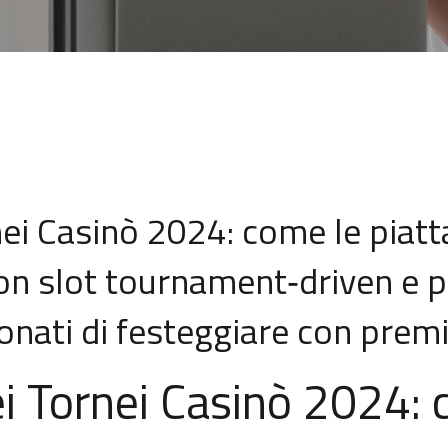
nei Casinò 2024: come le piat
con slot tournament‑driven e 
ionati di festeggiare con prem
ei Tornei Casinò 2024: 