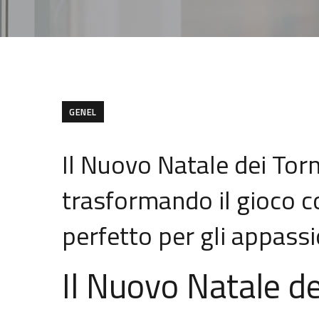
GENEL
Il Nuovo Natale dei Tor
trasformando il gioco 
perfetto per gli appass
Il Nuovo Natale d