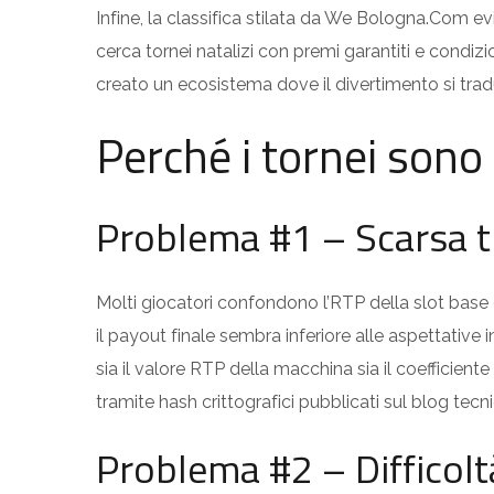
Infine, la classifica stilata da We Bologna.Com e
cerca tornei natalizi con premi garantiti e condiz
creato un ecosistema dove il divertimento si trad
Perché i tornei sono 
Problema #1 – Scarsa t
Molti giocatori confondono l’RTP della slot base c
il payout finale sembra inferiore alle aspettativ
sia il valore RTP della macchina sia il coefficient
tramite hash crittografici pubblicati sul blog tecn
Problema #2 – Difficoltà