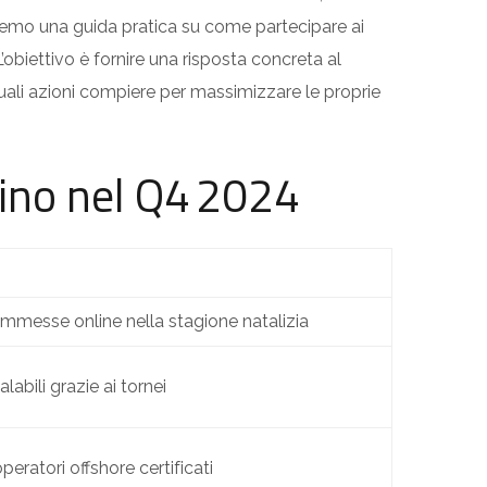
eremo una guida pratica su come partecipare ai
L’obiettivo è fornire una risposta concreta al
ali azioni compiere per massimizzare le proprie
sino nel Q4 2024
ommesse online nella stagione natalizia
labili grazie ai tornei
peratori offshore certificati