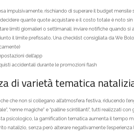
sa impulsivamente, rischiando di superare il budget mensile sta
ecidere quante quote acquistare e il costo totale è noto sin d
re limiti giornalieri o settimanali, inviare notifiche quando si
iunto il limite prefissato. Una checklist consigliata da We B
picamente)
impostazioni dell’app
quisti accidentali durante le promozioni flash
di varietà tematica natalizi
riche che non si collegano all’atmosfera festiva, riducendo l’
”, “renne magiche” e “palline scintillanti”, tutti realizzati con
vista psicologico, la gamification tematica aumenta il tempo 
rito natalizio, senza però alterare negativamente l’esperienza