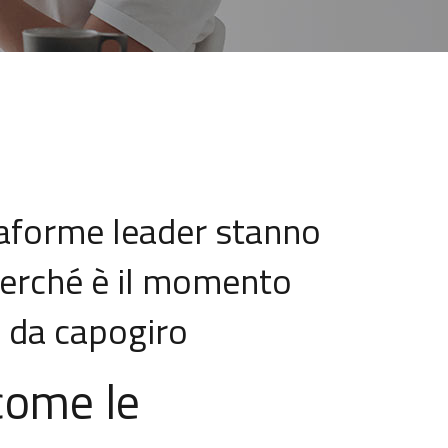
taforme leader stanno
perché è il momento
i da capogiro
come le