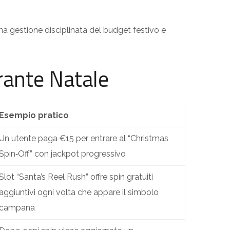
una gestione disciplinata del budget festivo e
rante Natale
Esempio pratico
Un utente paga €15 per entrare al “Christmas
Spin‑Off” con jackpot progressivo
Slot “Santa’s Reel Rush” offre spin gratuiti
aggiuntivi ogni volta che appare il simbolo
campana