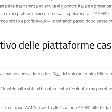
arantire trasparenza ed equità ai giocatori italiani e present
correre nei problemi tipici dei mercati regolamentati (“AAMS”). 
torneo sicuro e profittevole — mostrando passo dopo passo qu
tivo delle piattaforme ca
er hanno consolidato oltre il %35 del volume totale delle sc
 tradizionali a sistemi basati su entry fee ridotte ma premi sca
elle restrizioni AAMS rispetto alle “slot non AAMS” offerte da o