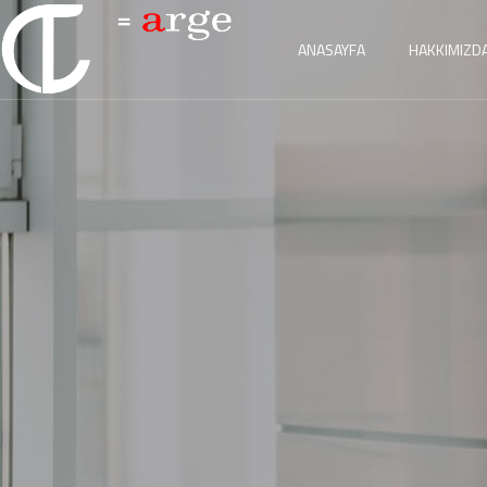
ANASAYFA
HAKKIMIZD