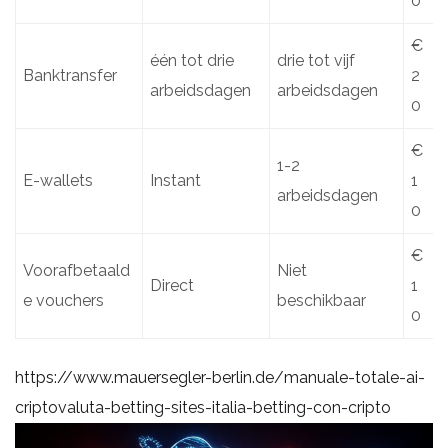
0
€
één tot drie
drie tot vijf
Banktransfer
2
arbeidsdagen
arbeidsdagen
0
€
1-2
E-wallets
Instant
1
arbeidsdagen
0
€
Voorafbetaald
Niet
Direct
1
e vouchers
beschikbaar
0
https://www.mauersegler-berlin.de/manuale-totale-ai-
criptovaluta-betting-sites-italia-betting-con-cripto