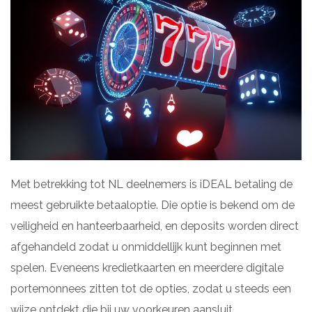
Met betrekking tot NL deelnemers is iDEAL betaling de
meest gebruikte betaaloptie. Die optie is bekend om de
veiligheid en hanteerbaarheid, en deposits worden direct
afgehandeld zodat u onmiddellijk kunt beginnen met
spelen. Eveneens kredietkaarten en meerdere digitale
portemonnees zitten tot de opties, zodat u steeds een
wijze ontdekt die bij uw voorkeuren aansluit.