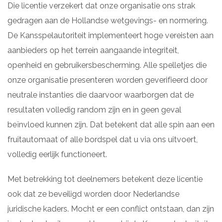
Die licentie verzekert dat onze organisatie ons strak
gedragen aan de Hollandse wetgevings- en normering.
De Kansspelautoriteit implementeert hoge vereisten aan
aanbieders op het terrein aangaande integriteit,
openheid en gebruikersbescherming. Alle spelletjes die
onze organisatie presenteren worden geverifieerd door
neutrale instanties die daarvoor waarborgen dat de
resultaten volledig random zijn en in geen geval
beïnvloed kunnen zijn. Dat betekent dat alle spin aan een
fruitautomaat of alle bordspel dat u via ons uitvoert,
volledig eerlijk functioneert.
Met betrekking tot deelnemers betekent deze licentie
ook dat ze beveiligd worden door Nederlandse
juridische kaders. Mocht er een conflict ontstaan, dan zijn