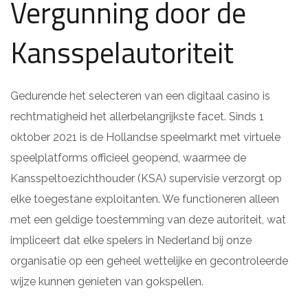
Vergunning door de
Kansspelautoriteit
Gedurende het selecteren van een digitaal casino is
rechtmatigheid het allerbelangrijkste facet. Sinds 1
oktober 2021 is de Hollandse speelmarkt met virtuele
speelplatforms officieel geopend, waarmee de
Kansspeltoezichthouder (KSA) supervisie verzorgt op
elke toegestane exploitanten. We functioneren alleen
met een geldige toestemming van deze autoriteit, wat
impliceert dat elke spelers in Nederland bij onze
organisatie op een geheel wettelijke en gecontroleerde
wijze kunnen genieten van gokspellen.