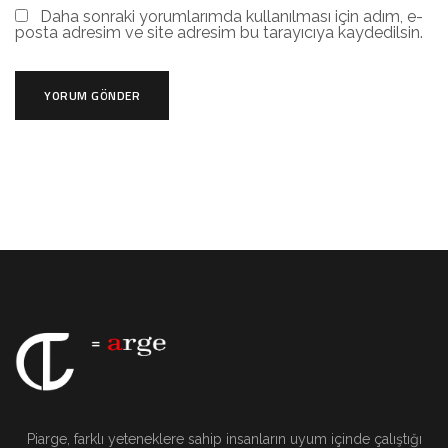
Daha sonraki yorumlarımda kullanılması için adım, e-
posta adresim ve site adresim bu tarayıcıya kaydedilsin.
Piarge, farklı yeteneklere sahip insanların uyum içinde çalıştığı