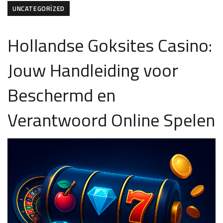
UNCATEGORIZED
Hollandse Goksites Casino:
Jouw Handleiding voor
Beschermd en
Verantwoord Online Spelen