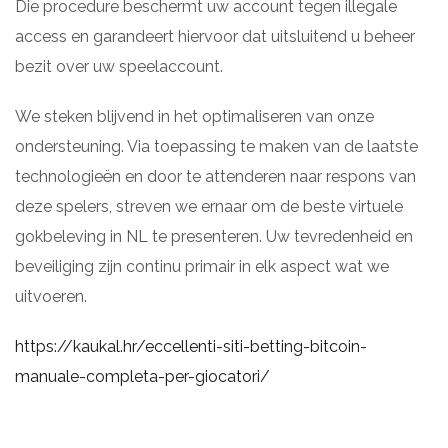
Die procedure beschermt uw account tegen illegale
access en garandeert hiervoor dat uitsluitend u beheer
bezit over uw speelaccount.
We steken blijvend in het optimaliseren van onze
ondersteuning. Via toepassing te maken van de laatste
technologieën en door te attenderen naar respons van
deze spelers, streven we ernaar om de beste virtuele
gokbeleving in NL te presenteren. Uw tevredenheid en
beveiliging zijn continu primair in elk aspect wat we
uitvoeren.
https://kaukal.hr/eccellenti-siti-betting-bitcoin-
manuale-completa-per-giocatori/