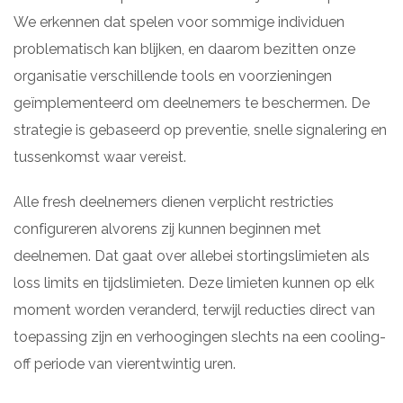
We erkennen dat spelen voor sommige individuen
problematisch kan blijken, en daarom bezitten onze
organisatie verschillende tools en voorzieningen
geïmplementeerd om deelnemers te beschermen. De
strategie is gebaseerd op preventie, snelle signalering en
tussenkomst waar vereist.
Alle fresh deelnemers dienen verplicht restricties
configureren alvorens zij kunnen beginnen met
deelnemen. Dat gaat over allebei stortingslimieten als
loss limits en tijdslimieten. Deze limieten kunnen op elk
moment worden veranderd, terwijl reducties direct van
toepassing zijn en verhoogingen slechts na een cooling-
off periode van vierentwintig uren.