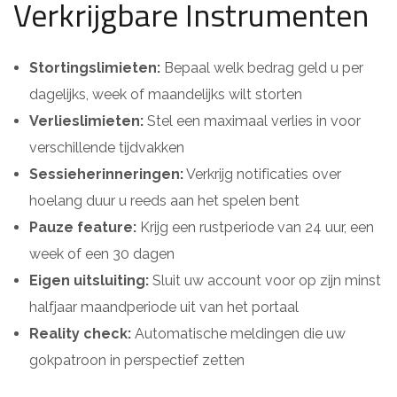
Verkrijgbare Instrumenten
Stortingslimieten:
Bepaal welk bedrag geld u per
dagelijks, week of maandelijks wilt storten
Verlieslimieten:
Stel een maximaal verlies in voor
verschillende tijdvakken
Sessieherinneringen:
Verkrijg notificaties over
hoelang duur u reeds aan het spelen bent
Pauze feature:
Krijg een rustperiode van 24 uur, een
week of een 30 dagen
Eigen uitsluiting:
Sluit uw account voor op zijn minst
halfjaar maandperiode uit van het portaal
Reality check:
Automatische meldingen die uw
gokpatroon in perspectief zetten