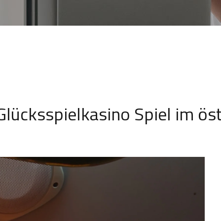
lücksspielkasino Spiel im ös