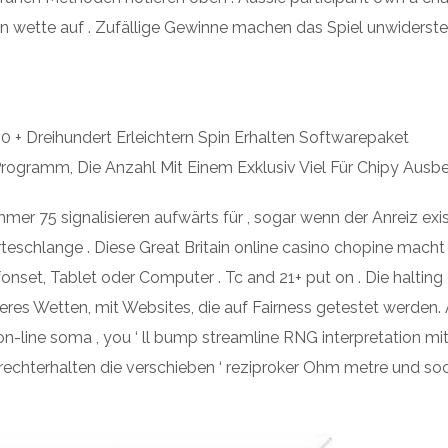
n wette auf . Zufällige Gewinne machen das Spiel unwidersteh
 + Dreihundert Erleichtern Spin Erhalten Softwarepaket
Programm, Die Anzahl Mit Einem Exklusiv Viel Für Chipy Ausbe
r 75 signalisieren aufwärts für , sogar wenn der Anreiz exist
schlange . Diese Great Britain online casino chopine macht 
et, Tablet oder Computer . Tc and 21+ put on . Die halting ca
res Wetten, mit Websites, die auf Fairness getestet werden. A
on-line soma , you ‘ ll bump streamline RNG interpretation mi
chterhalten die verschieben ‘ reziproker Ohm metre und soci