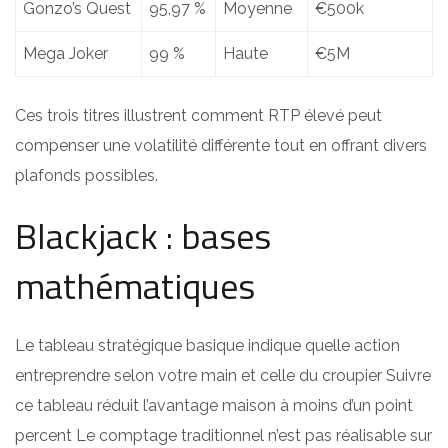
Gonzo’s Quest
95,97 %
Moyenne
€500k
Mega Joker
99 %
Haute
€5M
Ces trois titres illustrent comment RTP élevé peut
compenser une volatilité différente tout en offrant divers
plafonds possibles.​
Blackjack : bases
mathématiques
Le tableau stratégique basique indique quelle action
entreprendre selon votre main et celle du croupier​ Suivre
ce tableau réduit l’avantage maison à moins d’un point
percent​ Le comptage traditionnel n’est pas réalisable sur