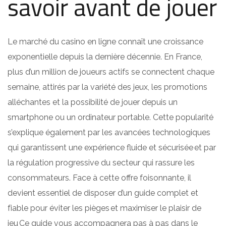
savoir avant de jouer
Le marché du casino en ligne connaît une croissance
exponentielle depuis la dernière décennie. En France,
plus d’un million de joueurs actifs se connectent chaque
semaine, attirés par la variété des jeux, les promotions
alléchantes et la possibilité de jouer depuis un
smartphone ou un ordinateur portable. Cette popularité
s’explique également par les avancées technologiques
qui garantissent une expérience fluide et sécurisée et par
la régulation progressive du secteur qui rassure les
consommateurs. Face à cette offre foisonnante, il
devient essentiel de disposer d’un guide complet et
fiable pour éviter les pièges et maximiser le plaisir de
jeu Ce guide vous accompagnera pas à pas dans le