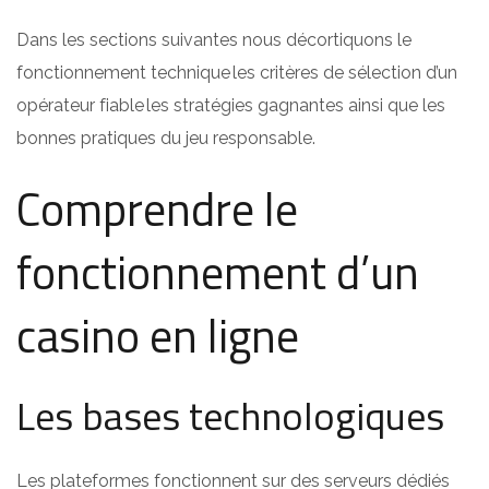
Dans les sections suivantes nous décortiquons le
fonctionnement technique les critères de sélection d’un
opérateur fiable les stratégies gagnantes ainsi que les
bonnes pratiques du jeu responsable.
Comprendre le
fonctionnement d’un
casino en ligne
Les bases technologiques
Les plateformes fonctionnent sur des serveurs dédiés