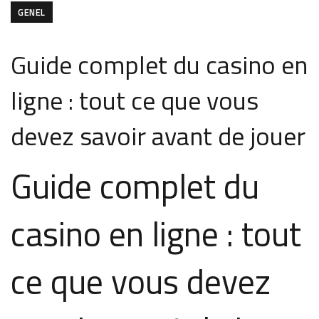
GENEL
Guide complet du casino en
ligne : tout ce que vous
devez savoir avant de jouer
Guide complet du
casino en ligne : tout
ce que vous devez