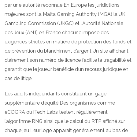
par une autorité reconnue En Europe les juridictions
majeures sont la Malta Gaming Authority (MGA) la UK
Gambling Commission (UKGC) et l’Autorité Nationale
des Jeux (ANJ) en France chacune impose des
exigences strictes en matière de protection des fonds et
de prévention du blanchiment d’argent Un site affichant
clairement son numéro de licence facilite la traçabilité et
garantit que le joueur bénéficie d’un recours juridique en
cas de litige.
Les audits indépendants constituent un gage
supplémentaire d’équité Des organismes comme
eCOGRA ou iTech Labs testent régulièrement
l’algorithme RNG ainsi que le calcul du RTP affiché sur
chaque jeu Leur logo apparaît généralement au bas de