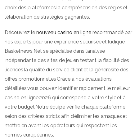
choix des plateformes la compréhension des règles et
l’élaboration de stratégies gagnantes.
Découvrez le
nouveau casino en ligne
recommandé par
nos experts pour une expérience sécurisée et ludique.
Basketnews.Net se spécialise dans l’analyse
indépendante des sites de jeu en testant la fiabilité des
licences la qualité du service client et la générosité des
offres promotionnelles Grâce à nos évaluations
détaillées vous pouvez identifier rapidement le meilleur
casino en ligne 2026 qui correspond à votre style et à
votre budget Notre équipe vérifie chaque plateforme
selon des critères stricts afin d’éliminer les arnaques et
mettre en avant les opérateurs qui respectent les
normes européennes.