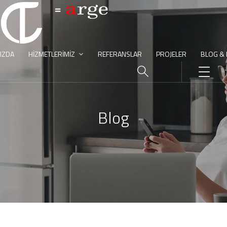
IZDA
HIZMETLERIMIZ
REFERANSLAR
PROJELER
BLOG &
Blog