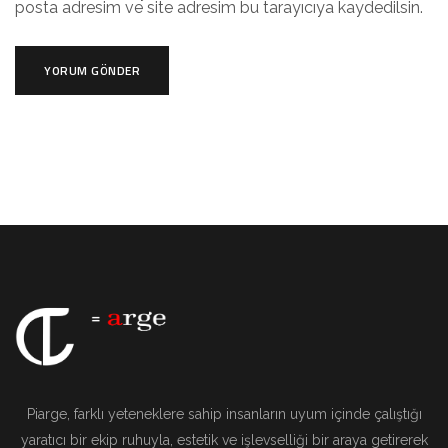
posta adresim ve site adresim bu tarayıcıya kaydedilsin.
Piarge, farklı yeteneklere sahip insanların uyum içinde çalıştığı
yaratıcı bir ekip ruhuyla, estetik ve işlevselliği bir araya getirerek