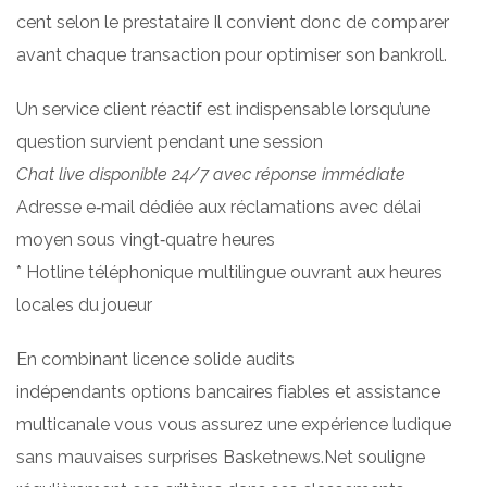
cent selon le prestataire Il convient donc de comparer
avant chaque transaction pour optimiser son bankroll.
Un service client réactif est indispensable lorsqu’une
question survient pendant une session
Chat live disponible 24/7 avec réponse immédiate
Adresse e‑mail dédiée aux réclamations avec délai
moyen sous vingt‑quatre heures
* Hotline téléphonique multilingue ouvrant aux heures
locales du joueur
En combinant licence solide audits
indépendants options bancaires fiables et assistance
multicanale vous vous assurez une expérience ludique
sans mauvaises surprises Basketnews.Net souligne