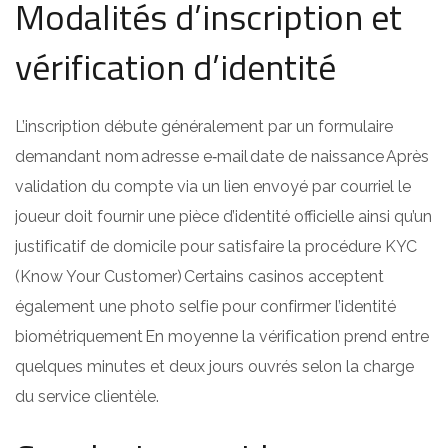
Modalités d’inscription et
vérification d’identité
L’inscription débute généralement par un formulaire
demandant nom adresse e‑mail date de naissance Après
validation du compte via un lien envoyé par courriel le
joueur doit fournir une pièce d’identité officielle ainsi qu’un
justificatif de domicile pour satisfaire la procédure KYC
(Know Your Customer) Certains casinos acceptent
également une photo selfie pour confirmer l’identité
biométriquement En moyenne la vérification prend entre
quelques minutes et deux jours ouvrés selon la charge
du service clientèle.