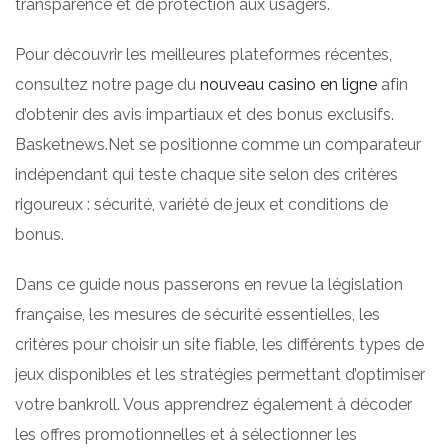
transparence et de protection aux usagers.
Pour découvrir les meilleures plateformes récentes,
consultez notre page du
nouveau casino en ligne
afin
d’obtenir des avis impartiaux et des bonus exclusifs.
Basketnews.Net se positionne comme un comparateur
indépendant qui teste chaque site selon des critères
rigoureux : sécurité, variété de jeux et conditions de
bonus.
Dans ce guide nous passerons en revue la législation
française, les mesures de sécurité essentielles, les
critères pour choisir un site fiable, les différents types de
jeux disponibles et les stratégies permettant d’optimiser
votre bankroll. Vous apprendrez également à décoder
les offres promotionnelles et à sélectionner les