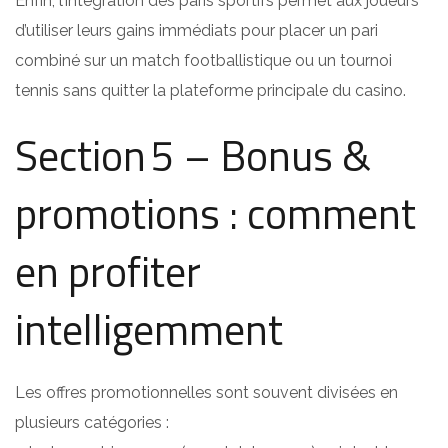
Enfin, l’intégration des paris sportifs permet aux joueurs
d’utiliser leurs gains immédiats pour placer un pari
combiné sur un match footballistique ou un tournoi
tennis sans quitter la plateforme principale du casino.
Section 5 – Bonus &
promotions : comment
en profiter
intelligemment
Les offres promotionnelles sont souvent divisées en
plusieurs catégories :