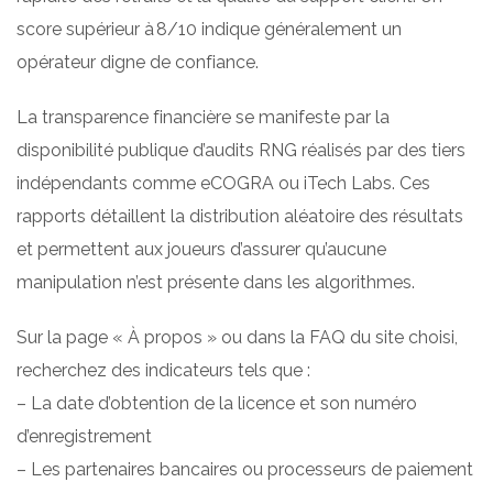
score supérieur à 8/10 indique généralement un
opérateur digne de confiance.
La transparence financière se manifeste par la
disponibilité publique d’audits RNG réalisés par des tiers
indépendants comme eCOGRA ou iTech Labs. Ces
rapports détaillent la distribution aléatoire des résultats
et permettent aux joueurs d’assurer qu’aucune
manipulation n’est présente dans les algorithmes.
Sur la page « À propos » ou dans la FAQ du site choisi,
recherchez des indicateurs tels que :
– La date d’obtention de la licence et son numéro
d’enregistrement
– Les partenaires bancaires ou processeurs de paiement