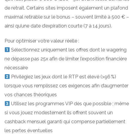
de retrait. Certains sites imposent également un plafond
maximal retirable sur le bonus – souvent limité à 500 € –
ainsi qu’une date d’expiration courte (7 à 14 jours).
Pour optimiser votre valeur réelle :
Sélectionnez uniquement les offres dont le wagering
ne dépasse pas 25x afin de limiter l’exposition financière
nécessaire
Privilégiez les jeux dont le RTP est élevé (>96 %)
lorsque vous remplissez ces exigences afin d’augmenter
vos chances théoriques
Utilisez les programmes VIP dès que possible ; même
si vous jouez modestement ils offrent souvent un
cashback mensuel garanti qui compense partiellement
les pertes éventuelles