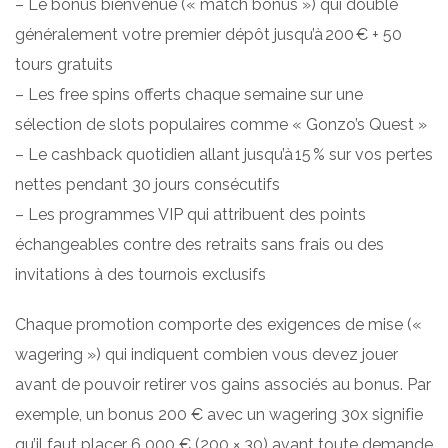
– Le bonus bienvenue (« match bonus ») qui double
généralement votre premier dépôt jusqu’à 200 € + 50
tours gratuits
– Les free spins offerts chaque semaine sur une
sélection de slots populaires comme « Gonzo’s Quest »
– Le cashback quotidien allant jusqu’à 15 % sur vos pertes
nettes pendant 30 jours consécutifs
– Les programmes VIP qui attribuent des points
échangeables contre des retraits sans frais ou des
invitations à des tournois exclusifs
Chaque promotion comporte des exigences de mise («
wagering ») qui indiquent combien vous devez jouer
avant de pouvoir retirer vos gains associés au bonus. Par
exemple, un bonus 200 € avec un wagering 30x signifie
qu’il faut placer 6 000 € (200 × 30) avant toute demande