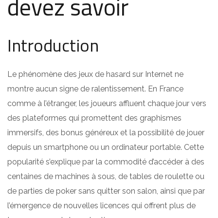
devez savoir
Introduction
Le phénomène des jeux de hasard sur Internet ne
montre aucun signe de ralentissement. En France
comme à l’étranger, les joueurs affluent chaque jour vers
des plateformes qui promettent des graphismes
immersifs, des bonus généreux et la possibilité de jouer
depuis un smartphone ou un ordinateur portable. Cette
popularité s’explique par la commodité d’accéder à des
centaines de machines à sous, de tables de roulette ou
de parties de poker sans quitter son salon, ainsi que par
l’émergence de nouvelles licences qui offrent plus de