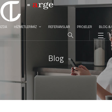
IZDA
HIZMETLERIMIZ
REFERANSLAR
PROJELER
BLOG &
Blog