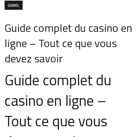
GENEL
Guide complet du casino en
ligne – Tout ce que vous
devez savoir
Guide complet du
casino en ligne –
Tout ce que vous