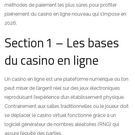
méthodes de paiement les plus sûres pour profiter
pleinement du casino en ligne nouveau qui s’impose en
2026.
Section 1 – Les bases
du casino en ligne
Un casino en ligne est une plateforme numérique où l’on
peut miser de l’argent réel sur des jeux électroniques
reproduisant l’expérience d’un établissement physique.
Contrairement aux salles traditionnelles où le joueur doit
se déplacer, le casino virtuel fonctionne grâce à un
logiciel générateur de nombres aléatoires (RNG) qui
assure l’équité des parties.