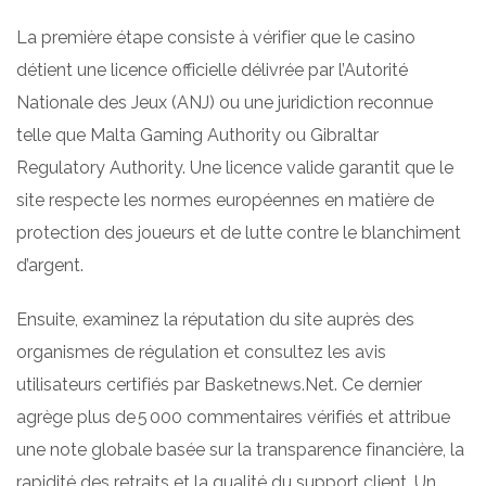
La première étape consiste à vérifier que le casino
détient une licence officielle délivrée par l’Autorité
Nationale des Jeux (ANJ) ou une juridiction reconnue
telle que Malta Gaming Authority ou Gibraltar
Regulatory Authority. Une licence valide garantit que le
site respecte les normes européennes en matière de
protection des joueurs et de lutte contre le blanchiment
d’argent.
Ensuite, examinez la réputation du site auprès des
organismes de régulation et consultez les avis
utilisateurs certifiés par Basketnews.Net. Ce dernier
agrège plus de 5 000 commentaires vérifiés et attribue
une note globale basée sur la transparence financière, la
rapidité des retraits et la qualité du support client. Un