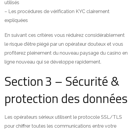
utilisés
– Les procédures de vérification KYC clairement
expliquées
En suivant ces critères vous réduirez considérablement
le risque d’être piégé par un opérateur douteux et vous
profiterez pleinement du nouveau paysage du casino en
ligne nouveau qui se développe rapidement.
Section 3 – Sécurité &
protection des données
Les opérateurs sérieux utilisent le protocole SSL/TLS
pour chiffrer toutes les communications entre votre