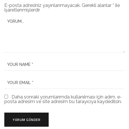
E-posta adresiniz yayınlanmayacak.
Gerekli alanlar
*
ile
işaretlenmişlerdir
Daha sonraki yorumlarımda kullanılması için adım, e-
posta adresim ve site adresim bu tarayıcıya kaydedilsin.