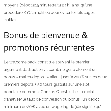
moyens (dépot ≤ 15 min, retrait ≤ 24 h) ainsi qu’une
procédure KYC simplifiée pour éviter les blocages
inutiles.
Bonus de bienvenue &
promotions récurrentes
Le welcome pack constitue souvent le premier
argument d’attraction : il combine généralement un
bonus « match‑deposit » allant jusqu’à 200 % sur les deux
premiers dépôts + 50 tours gratuits sur une slot
populaire comme « Gonzo’s Quest ». Il est crucial
d’analyser le taux de conversion du bonus : un dépôt
minimum de 20 € avec un wagering de 30× signifie qu’il