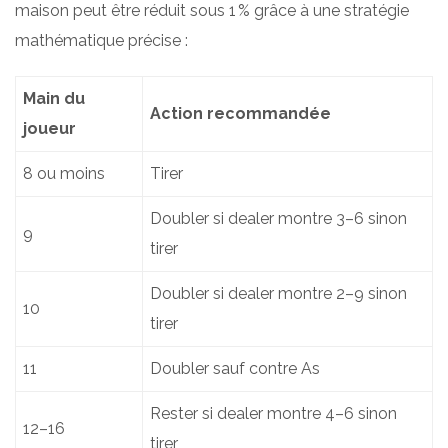
maison peut être réduit sous 1 % grâce à une stratégie
mathématique précise :
Main du
Action recommandée
joueur
8 ou moins
Tirer
Doubler si dealer montre 3–6 sinon
9
tirer
Doubler si dealer montre 2–9 sinon
10
tirer
11
Doubler sauf contre As
Rester si dealer montre 4–6 sinon
12–16
tirer