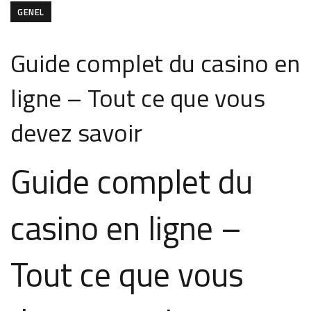
GENEL
Guide complet du casino en
ligne – Tout ce que vous
devez savoir
Guide complet du
casino en ligne –
Tout ce que vous