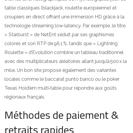
table classiques (blackjack, roulette européenne) et
croupiers en direct offrant une immersion HD grâce à la
technologie streaming low‑latency. Par exemple, le titre
« Starburst » de NetEnt séduit par ses graphismes
colorés et son RTP de 96,1 %, tandis que « Lightning
Roulette » d’Evolution combine un tableau traditionnel
avec des multiplicateurs aléatoires allant jusqu’à 500 x la
mise. Un bon site propose également des variantes
locales comme le baccarat punto banco ou le poker
Texas Hold’em multi‑table pour répondre aux goûts
régionaux français.
Méthodes de paiement &
retraits rapides