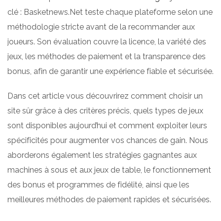
clé : Basketnews.Net teste chaque plateforme selon une
méthodologie stricte avant de la recommander aux
joueurs. Son évaluation couvre la licence, la variété des
jeux, les méthodes de paiement et la transparence des
bonus, afin de garantir une expérience fiable et sécurisée.
Dans cet article vous découvrirez comment choisir un
site sûr grâce à des critères précis, quels types de jeux
sont disponibles aujourd’hui et comment exploiter leurs
spécificités pour augmenter vos chances de gain. Nous
aborderons également les stratégies gagnantes aux
machines à sous et aux jeux de table, le fonctionnement
des bonus et programmes de fidélité, ainsi que les
meilleures méthodes de paiement rapides et sécurisées.