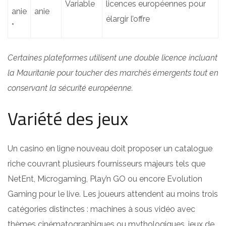
Variable
licences européennes pour
anie
anie
élargir l’offre
*
Certaines plateformes utilisent une double licence incluant
la Mauritanie pour toucher des marchés émergents tout en
conservant la sécurité européenne.
Variété des jeux
Un casino en ligne nouveau doit proposer un catalogue
riche couvrant plusieurs fournisseurs majeurs tels que
NetEnt, Microgaming, Play’n GO ou encore Evolution
Gaming pour le live. Les joueurs attendent au moins trois
catégories distinctes : machines à sous vidéo avec
thèmes cinématographiques ou mythologiques, jeux de