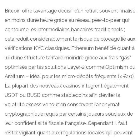
Bitcoin offre l’avantage décisif d’un retrait souvent finalisé
en moins d’une heure grâce au réseau peer‑to‑peer qui
contourne les intermédiaires bancaires traditionnels ;
cela réduit considérablement le risque de blocage lié aux
vérifications KYC classiques. Ethereum bénéficie quant à
lui d’une structure tarifaire moindre grâce aux frais “gas”
optimisés par les solutions Layer‑2 comme Optimism ou
Arbitrum – idéal pour les micro‑dépôts fréquents (< €10).
La plupart des nouveaux casinos intègrent également
USDT ou BUSD comme stablecoins afin d’éviter la
volatilité excessive tout en conservant l’anonymat
cryptographique requis par certains joueurs soucieux de
leur confidentialité fiscale française. Cependant il faut
rester vigilant quant aux régulations locales qui peuvent