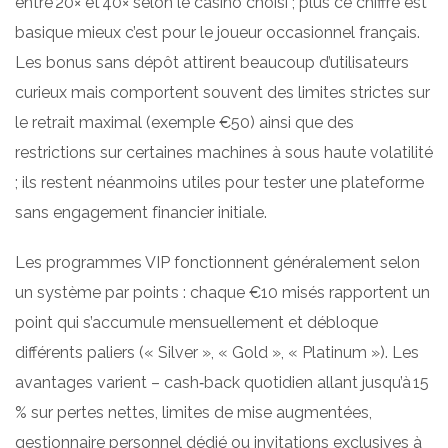
entre 20× et 40× selon le casino choisi ; plus ce chiffre est
basique mieux c’est pour le joueur occasionnel français.
Les bonus sans dépôt attirent beaucoup d’utilisateurs
curieux mais comportent souvent des limites strictes sur
le retrait maximal (exemple €50) ainsi que des
restrictions sur certaines machines à sous haute volatilité
; ils restent néanmoins utiles pour tester une plateforme
sans engagement financier initiale.
Les programmes VIP fonctionnent généralement selon
un système par points : chaque €10 misés rapportent un
point qui s’accumule mensuellement et débloque
différents paliers (« Silver », « Gold », « Platinum »). Les
avantages varient – cash‑back quotidien allant jusqu’à 15
% sur pertes nettes, limites de mise augmentées,
gestionnaire personnel dédié ou invitations exclusives à