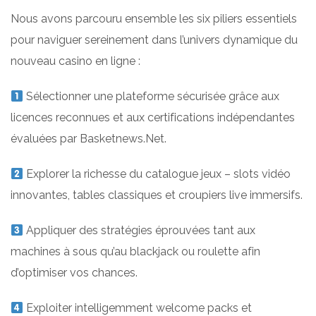
Nous avons parcouru ensemble les six piliers essentiels
pour naviguer sereinement dans l’univers dynamique du
nouveau casino en ligne :
Sélectionner une plateforme sécurisée grâce aux
licences reconnues et aux certifications indépendantes
évaluées par Basketnews.Net.
Explorer la richesse du catalogue jeux – slots vidéo
innovantes, tables classiques et croupiers live immersifs.
Appliquer des stratégies éprouvées tant aux
machines à sous qu’au blackjack ou roulette afin
d’optimiser vos chances.
Exploiter intelligemment welcome packs et