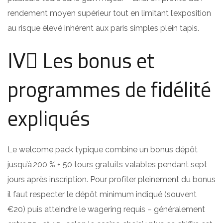
rendement moyen supérieur tout en limitant l’exposition
au risque élevé inhérent aux paris simples plein tapis.
IV️⃣ Les bonus et
programmes de fidélité
expliqués
Le welcome pack typique combine un bonus dépôt
jusqu’à 200 % + 50 tours gratuits valables pendant sept
jours après inscription. Pour profiter pleinement du bonus
il faut respecter le dépôt minimum indiqué (souvent
€20) puis atteindre le wagering requis – généralement