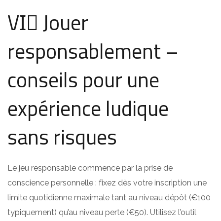
VI️⃣ Jouer
responsablement –
conseils pour une
expérience ludique
sans risques
Le jeu responsable commence par la prise de
conscience personnelle : fixez dès votre inscription une
limite quotidienne maximale tant au niveau dépôt (€100
typiquement) qu’au niveau perte (€50). Utilisez l’outil