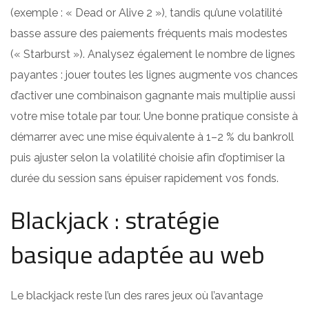
(exemple : « Dead or Alive 2 »), tandis qu’une volatilité
basse assure des paiements fréquents mais modestes
(« Starburst »). Analysez également le nombre de lignes
payantes : jouer toutes les lignes augmente vos chances
d’activer une combinaison gagnante mais multiplie aussi
votre mise totale par tour. Une bonne pratique consiste à
démarrer avec une mise équivalente à 1–2 % du bankroll
puis ajuster selon la volatilité choisie afin d’optimiser la
durée du session sans épuiser rapidement vos fonds.
Blackjack : stratégie
basique adaptée au web
Le blackjack reste l’un des rares jeux où l’avantage