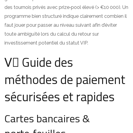
des tournois privés avec prize‑pool élevé (> €10 000). Un
programme bien structuré indique clairement combien il
faut jouer pour passer au niveau suivant afin d’éviter
toute ambiguïté lors du calcul du retour sur
investissement potentiel du statut VIP.
V️⃣ Guide des
méthodes de paiement
sécurisées et rapides
Cartes bancaires &