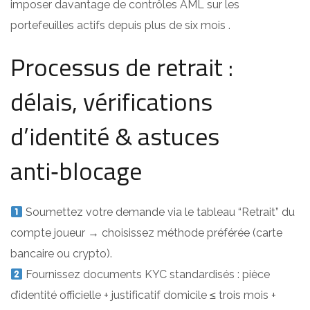
imposer davantage de contrôles AML sur les
portefeuilles actifs depuis plus de six mois .
Processus de retrait :
délais, vérifications
d’identité & astuces
anti‑blocage
Soumettez votre demande via le tableau “Retrait” du
compte joueur → choisissez méthode préférée (carte
bancaire ou crypto).
Fournissez documents KYC standardisés : pièce
d’identité officielle + justificatif domicile ≤ trois mois +