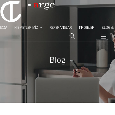
IZDA
HIZMETLERIMIZ
REFERANSLAR
PROJELER
BLOG &
Blog