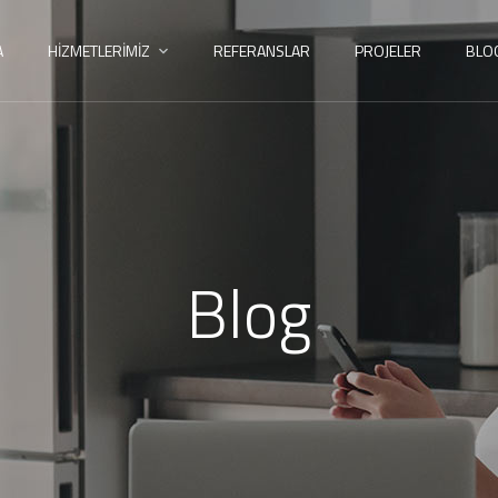
A
HIZMETLERIMIZ
REFERANSLAR
PROJELER
BLO
Blog