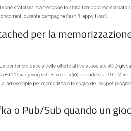
 sono stateless mantengono lo stato temporaneo nei data stor
e concorrenti durante campagne flash “Happy Hour”.
mcached per la memorizzazion
 per tenere traccia delle offerte attive associate all’ID gio
no a €100), wagering richiesto (es.: x30) e scadenza UTC. Me
o è, ad esempio per memorizzare le soglie dei jackpot progress
afka o Pub/Sub quando un gio