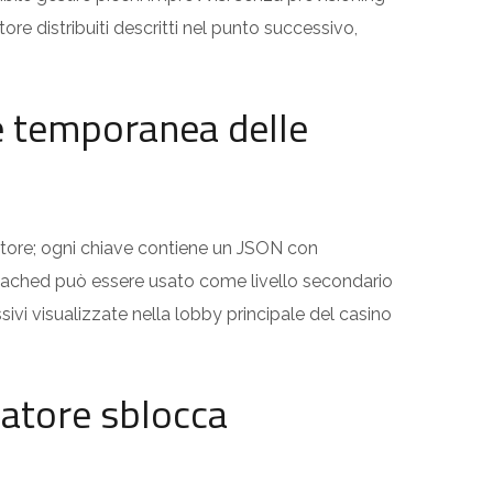
e distribuiti descritti nel punto successivo,
e temporanea delle
catore; ogni chiave contiene un JSON con
mcached può essere usato come livello secondario
ivi visualizzate nella lobby principale del casino
catore sblocca