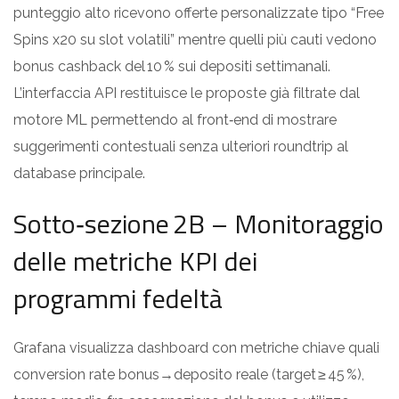
punteggio alto ricevono offerte personalizzate tipo “Free
Spins x20 su slot volatili” mentre quelli più cauti vedono
bonus cashback del 10 % sui depositi settimanali.
L’interfaccia API restituisce le proposte già filtrate dal
motore ML permettendo al front‑end di mostrare
suggerimenti contestuali senza ulteriori roundtrip al
database principale.
Sotto‑sezione 2B – Monitoraggio
delle metriche KPI dei
programmi fedeltà
Grafana visualizza dashboard con metriche chiave quali
conversion rate bonus→deposito reale (target ≥ 45 %),