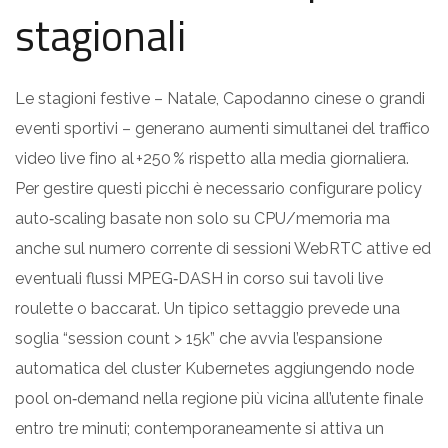
stagionali
Le stagioni festive – Natale, Capodanno cinese o grandi
eventi sportivi – generano aumenti simultanei del traffico
video live fino al +250 % rispetto alla media giornaliera.
Per gestire questi picchi è necessario configurare policy
auto‑scaling basate non solo su CPU/memoria ma
anche sul numero corrente di sessioni WebRTC attive ed
eventuali flussi MPEG‑DASH in corso sui tavoli live
roulette o baccarat. Un tipico settaggio prevede una
soglia “session count > 15k” che avvia l’espansione
automatica del cluster Kubernetes aggiungendo node
pool on‑demand nella regione più vicina all’utente finale
entro tre minuti; contemporaneamente si attiva un