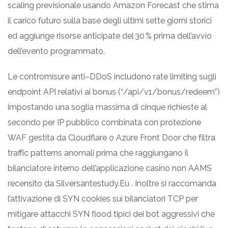
scaling previsionale usando Amazon Forecast che stima
il carico futuro sulla base degli ultimi sette giorni storici
ed aggiunge risorse anticipate del 30 % prima dell’avvio
dell’evento programmato.
Le contromisure anti–DDoS includono rate limiting sugli
endpoint API relativi ai bonus (“/api/v1/bonus/redeem”)
impostando una soglia massima di cinque richieste al
secondo per IP pubblico combinata con protezione
WAF gestita da Cloudflare o Azure Front Door che filtra
traffic patterns anomali prima che raggiungano il
bilanciatore interno dell’applicazione casino non AAMS
recensito da Silversantestudy.Eu . Inoltre si raccomanda
l’attivazione di SYN cookies sui bilanciatori TCP per
mitigare attacchi SYN flood tipici dei bot aggressivi che