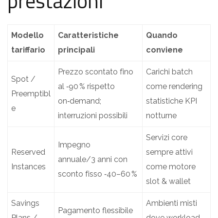
prestazioni
Modello
Caratteristiche
Quando
tariffario
principali
conviene
Prezzo scontato fino
Carichi batch
Spot /
al ‑90 % rispetto
come rendering
Preemptibl
on‑demand;
statistiche KPI
e
interruzioni possibili
notturne
Servizi core
Impegno
Reserved
sempre attivi
annuale/3 anni con
Instances
come motore
sconto fisso ‑40–60 %
slot & wallet
Savings
Ambienti misti
Pagamento flessibile
Plans /
dove workload