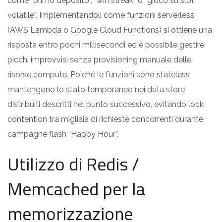
come “primo deposito”, “win streak” o “gioco su slot
volatile”. Implementandoli come funzioni serverless
(AWS Lambda o Google Cloud Functions) si ottiene una
risposta entro pochi millisecondi ed è possibile gestire
picchi improvvisi senza provisioning manuale delle
risorse compute. Poiché le funzioni sono stateless
mantengono lo stato temporaneo nei data store
distribuiti descritti nel punto successivo, evitando lock
contention tra migliaia di richieste concorrenti durante
campagne flash “Happy Hour”.
Utilizzo di Redis /
Memcached per la
memorizzazione