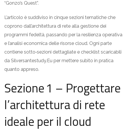
“Gonzo’s Quest”.
L’articolo è suddiviso in cinque sezioni tematiche che
coprono dall’architettura di rete alla gestione dei
programmi fedeltà, passando per la resilienza operativa
e l’analisi economica delle risorse cloud. Ogni parte
contiene sotto‑sezioni dettagliate e checklist scaricabili
da Silversantestudy.Eu per mettere subito in pratica
quanto appreso.
Sezione 1 – Progettare
l’architettura di rete
ideale per il cloud