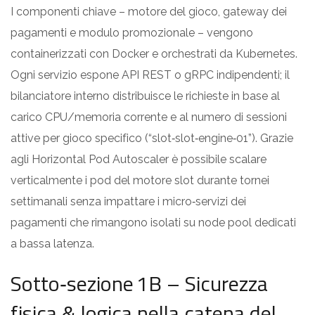
I componenti chiave – motore del gioco, gateway dei
pagamenti e modulo promozionale – vengono
containerizzati con Docker e orchestrati da Kubernetes.
Ogni servizio espone API REST o gRPC indipendenti; il
bilanciatore interno distribuisce le richieste in base al
carico CPU/memoria corrente e al numero di sessioni
attive per gioco specifico (“slot‑slot‑engine‑01”). Grazie
agli Horizontal Pod Autoscaler è possibile scalare
verticalmente i pod del motore slot durante tornei
settimanali senza impattare i micro‑servizi dei
pagamenti che rimangono isolati su node pool dedicati
a bassa latenza.
Sotto‑sezione 1B – Sicurezza
fisica & logica nella catena del