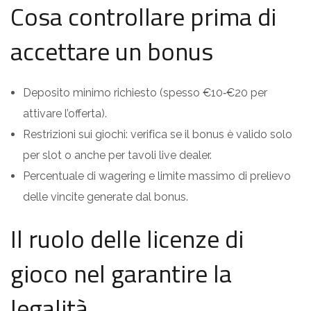
Cosa controllare prima di
accettare un bonus
Deposito minimo richiesto (spesso €10‑€20 per
attivare l’offerta).
Restrizioni sui giochi: verifica se il bonus è valido solo
per slot o anche per tavoli live dealer.
Percentuale di wagering e limite massimo di prelievo
delle vincite generate dal bonus.
Il ruolo delle licenze di
gioco nel garantire la
legalità