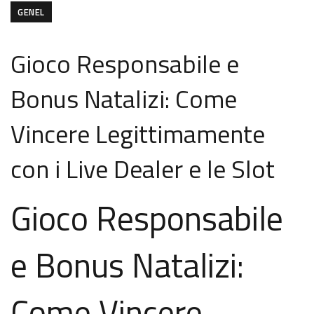
GENEL
Gioco Responsabile e
Bonus Natalizi: Come
Vincere Legittimamente
con i Live Dealer e le Slot
Gioco Responsabile
e Bonus Natalizi:
Come Vincere