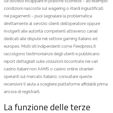
Se dovessi incappare in pratiche scorrette – ad esempio
condizioni nascoste sul wagering o ritardi ingiustificati
nei pagamenti – puoi segnalare la problematica
direttamente al servizio clienti dell’operatore oppure
rivolgerti alle autorità competenti attraverso canali
dedicati alle dispute nel settore gaming italiano ed
europeo. Molti siti indipendenti come Feedpress.It
raccolgono testimonianze degli utenti e pubblicano
report dettagliati sulle violazioni riscontrate nei vari
casino italiani non AAMS o casino online stranieri
operanti sul mercato italiano; consultare queste
recensioni ti aiuta a scegliere piattaforme affidabili prima
ancora di registrarti.
La funzione delle terze