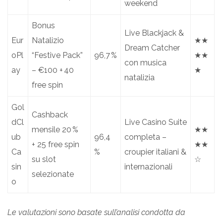
weekend
Bonus
Live Blackjack &
Eur
Natalizio
★★
Dream Catcher
oPl
“Festive Pack”
96,7 %
★★
con musica
ay
– €100 + 40
★
natalizia
free spin
Gol
Cashback
dCl
Live Casino Suite
mensile 20 %
★★
ub
96,4
completa –
+ 25 free spin
★★
Ca
%
croupier italiani &
su slot
☆
sin
internazionali
selezionate
o
Le valutazioni sono basate sull’analisi condotta da