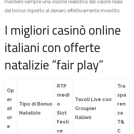
mantieni sempre una visione realistica del valore reale
dei bonus rispetto al denaro effettivamente investito.
I migliori casinò online
italiani con offerte
natalizie “fair play”
RTP
Tra
Op
medi
spa
er
Tavoli Live con
Tipo di Bonus
o
ren
at
Croupier
Natalizio
Slot
za
or
Italiani
Festi
T&
e
ve
C