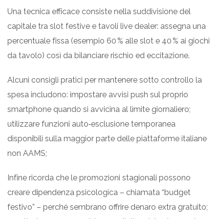
Una tecnica efficace consiste nella suddivisione del
capitale tra slot festive e tavoli live dealer: assegna una
percentuale fissa (esempio 60 % alle slot e 40 % ai giochi
da tavolo) così da bilanciare rischio ed eccitazione.
Alcuni consigli pratici per mantenere sotto controllo la
spesa includono: impostare avvisi push sul proprio
smartphone quando si avvicina al limite giornaliero;
utilizzare funzioni auto‑esclusione temporanea
disponibili sulla maggior parte delle piattaforme italiane
non AAMS;
Infine ricorda che le promozioni stagionali possono
creare dipendenza psicologica – chiamata “budget
festivo” – perché sembrano offrire denaro extra gratuito;