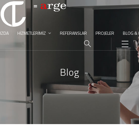
IZDA
HIZMETLERIMIZ
REFERANSLAR
PROJELER
BLOG &
Blog