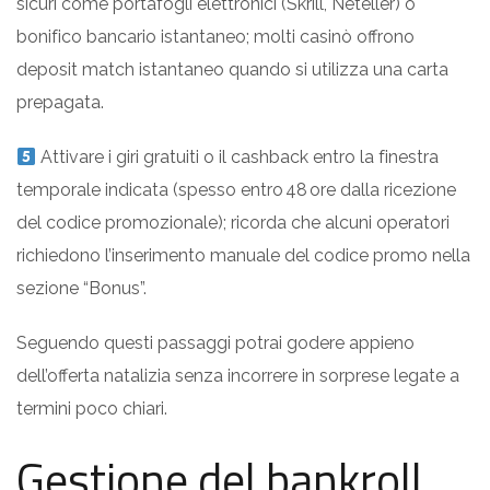
sicuri come portafogli elettronici (Skrill, Neteller) o
bonifico bancario istantaneo; molti casinò offrono
deposit match istantaneo quando si utilizza una carta
prepagata.
Attivare i giri gratuiti o il cashback entro la finestra
temporale indicata (spesso entro 48 ore dalla ricezione
del codice promozionale); ricorda che alcuni operatori
richiedono l’inserimento manuale del codice promo nella
sezione “Bonus”.
Seguendo questi passaggi potrai godere appieno
dell’offerta natalizia senza incorrere in sorprese legate a
termini poco chiari.
Gestione del bankroll