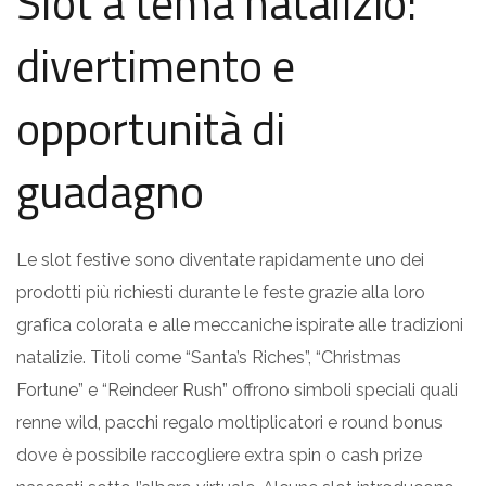
Slot a tema natalizio:
divertimento e
opportunità di
guadagno
Le slot festive sono diventate rapidamente uno dei
prodotti più richiesti durante le feste grazie alla loro
grafica colorata e alle meccaniche ispirate alle tradizioni
natalizie. Titoli come “Santa’s Riches”, “Christmas
Fortune” e “Reindeer Rush” offrono simboli speciali quali
renne wild, pacchi regalo moltiplicatori e round bonus
dove è possibile raccogliere extra spin o cash prize