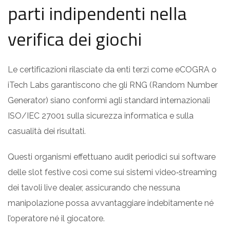
parti indipendenti nella
verifica dei giochi
Le certificazioni rilasciate da enti terzi come eCOGRA o
iTech Labs garantiscono che gli RNG (Random Number
Generator) siano conformi agli standard internazionali
ISO/IEC 27001 sulla sicurezza informatica e sulla
casualità dei risultati.
Questi organismi effettuano audit periodici sui software
delle slot festive così come sui sistemi video‑streaming
dei tavoli live dealer, assicurando che nessuna
manipolazione possa avvantaggiare indebitamente né
l’operatore né il giocatore.