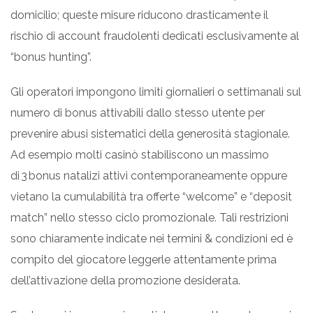
domicilio; queste misure riducono drasticamente il
rischio di account fraudolenti dedicati esclusivamente al
“bonus hunting”.
Gli operatori impongono limiti giornalieri o settimanali sul
numero di bonus attivabili dallo stesso utente per
prevenire abusi sistematici della generosità stagionale.
Ad esempio molti casinò stabiliscono un massimo
di 3 bonus natalizi attivi contemporaneamente oppure
vietano la cumulabilità tra offerte “welcome” e “deposit
match” nello stesso ciclo promozionale. Tali restrizioni
sono chiaramente indicate nei termini & condizioni ed è
compito del giocatore leggerle attentamente prima
dell’attivazione della promozione desiderata.