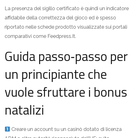
La presenza del sigillo certificato è quindi un indicatore
affidabile della correttezza del gioco ed è spesso
riportato nelle schede prodotto visualizzate sui portali
comparativi come Feedpress.It.
Guida passo‑passo per
un principiante che
vuole sfruttare i bonus
natalizi
Creare un account su un casinò dotato di licenza