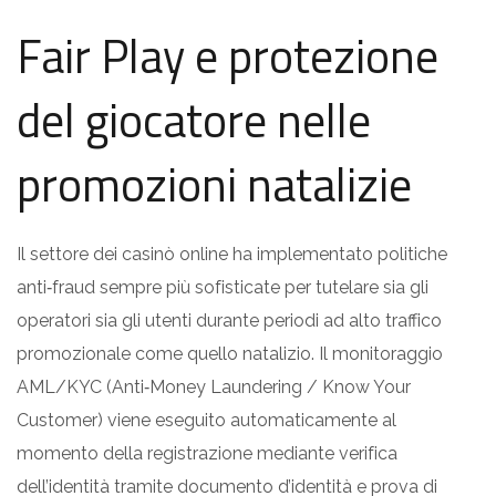
Fair Play e protezione
del giocatore nelle
promozioni natalizie
Il settore dei casinò online ha implementato politiche
anti‑fraud sempre più sofisticate per tutelare sia gli
operatori sia gli utenti durante periodi ad alto traffico
promozionale come quello natalizio. Il monitoraggio
AML/KYC (Anti‑Money Laundering / Know Your
Customer) viene eseguito automaticamente al
momento della registrazione mediante verifica
dell’identità tramite documento d’identità e prova di