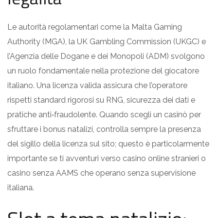
Le autorità regolamentari come la Malta Gaming
Authority (MGA), la UK Gambling Commission (UKGC) e
l’Agenzia delle Dogane e dei Monopoli (ADM) svolgono
un ruolo fondamentale nella protezione del giocatore
italiano. Una licenza valida assicura che l’operatore
rispetti standard rigorosi su RNG, sicurezza dei dati e
pratiche anti‑fraudolente. Quando scegli un casinò per
sfruttare i bonus natalizi, controlla sempre la presenza
del sigillo della licenza sul sito; questo è particolarmente
importante se ti avventuri verso casino online stranieri o
casino senza AAMS che operano senza supervisione
italiana.