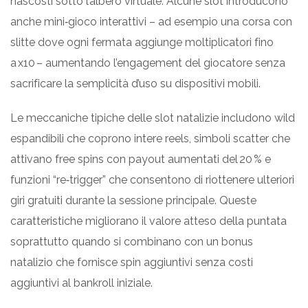
nascosti sotto l’albero virtuale. Alcune slot introducono
anche mini‑gioco interattivi – ad esempio una corsa con
slitte dove ogni fermata aggiunge moltiplicatori fino
a x10 – aumentando l’engagement del giocatore senza
sacrificare la semplicità d’uso su dispositivi mobili.
Le meccaniche tipiche delle slot natalizie includono wild
espandibili che coprono intere reels, simboli scatter che
attivano free spins con payout aumentati del 20 % e
funzioni “re‑trigger” che consentono di riottenere ulteriori
giri gratuiti durante la sessione principale. Queste
caratteristiche migliorano il valore atteso della puntata
soprattutto quando si combinano con un bonus
natalizio che fornisce spin aggiuntivi senza costi
aggiuntivi al bankroll iniziale.