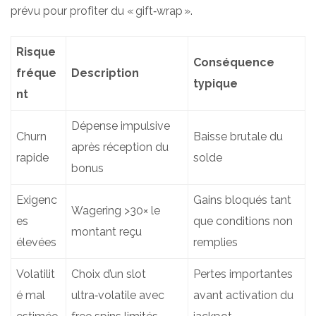
prévu pour profiter du « gift‑wrap ».
Risque
Conséquence
fréque
Description
typique
nt
Dépense impulsive
Churn
Baisse brutale du
après réception du
rapide
solde
bonus
Exigenc
Gains bloqués tant
Wagering >30× le
es
que conditions non
montant reçu
élevées
remplies
Volatilit
Choix d’un slot
Pertes importantes
é mal
ultra‑volatile avec
avant activation du