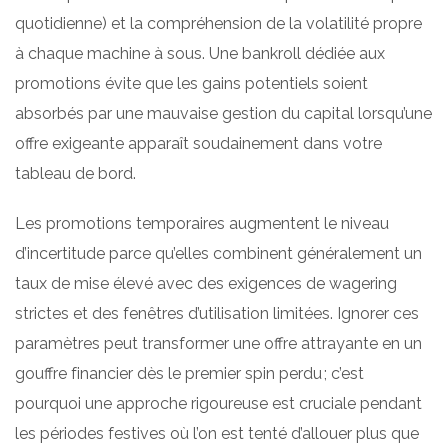
quotidienne) et la compréhension de la volatilité propre
à chaque machine à sous. Une bankroll dédiée aux
promotions évite que les gains potentiels soient
absorbés par une mauvaise gestion du capital lorsqu’une
offre exigeante apparaît soudainement dans votre
tableau de bord.
Les promotions temporaires augmentent le niveau
d’incertitude parce qu’elles combinent généralement un
taux de mise élevé avec des exigences de wagering
strictes et des fenêtres d’utilisation limitées. Ignorer ces
paramètres peut transformer une offre attrayante en un
gouffre financier dès le premier spin perdu ; c’est
pourquoi une approche rigoureuse est cruciale pendant
les périodes festives où l’on est tenté d’allouer plus que