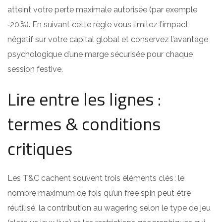
atteint votre perte maximale autorisée (par exemple
‑20 %). En suivant cette règle vous limitez l’impact
négatif sur votre capital global et conservez l’avantage
psychologique d’une marge sécurisée pour chaque
session festive.
Lire entre les lignes :
termes & conditions
critiques
Les T&C cachent souvent trois éléments clés : le
nombre maximum de fois qu’un free spin peut être
réutilisé, la contribution au wagering selon le type de jeu